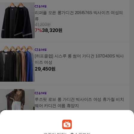
리퍼플 오픈 롱가디건 205I576S 빅사이즈 여성의
류
41,200원
7
%
38,320
원
[하프클럽] 시스루 롱 썸머 가디건 107D430S 빅사
이즈 여성
29,450
원
루즈핏 로브 롱 가디건 빅사이즈 여성 휴가철 비치
웨어 카디건 여름 휴양지
39,900
원