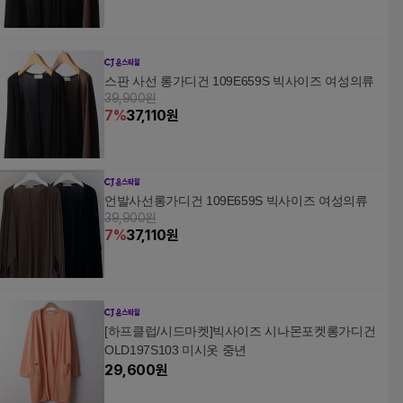
스판 사선 롱가디건 109E659S 빅사이즈 여성의류
39,900원
7
%
37,110
원
언발사선롱가디건 109E659S 빅사이즈 여성의류
39,900원
7
%
37,110
원
[하프클럽/시드마켓]빅사이즈 시나몬포켓롱가디건
OLD197S103 미시옷 중년
29,600
원