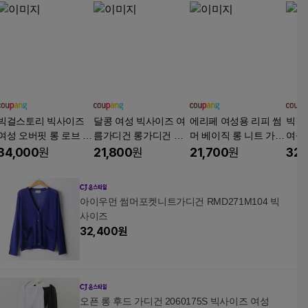
빅걸스토리 빅사이즈
달콩 여성 빅사이즈 여
에리페 여성용 리피 썸
빅걸
여성 오버핏 롱 로브 스
름가디건 롱가디건 스
머 베이직 롱 니트 가디
여성
판 반팔 롱가디건
컬브이넥여름니트가디
건
얼 휴
34,000
원
21,800
원
21,700
원
32,
건
트 
아이우먼 썸머포켓니트가디건 RMD271M104 빅
사이즈
32,400
원
오픈 롱 후드 가디건 2060175S 빅사이즈 여성