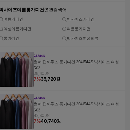
빅사이즈여름롱가디건
연관검색어
여름가디건
빅사이즈가디건
여성여름가디건
여름롱가디건
롱가디건
빅사이즈여성의류
썸머 딥V 루즈 롱가디건 204I544S 빅사이즈 여성
503
38,400원
7
%
35,720
원
썸머 딥V 루즈 롱가디건 204I544S 빅사이즈 여성
603
43,800원
7
%
40,740
원