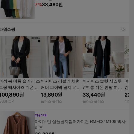
7
%
33,480
원
파워쇼핑
여성 봄 여름 숄카라 스
빅사이즈 러블리 체형
빅사이즈 슬릿 시스루
여성
트링 빅사이즈 쉬폰 가
커버 브이넥 골지 셔링
7부 롱 쉬폰 반팔 여름
건 
디건 롱 자켓 50대
여름 롱 가디건 데일리
롱 가디건 데일리룩 ~5
핏 
100,890
원
13,890
원
33,440
원
22,
룩 ~5XL 자체제작
XL 자체제작
건 시
GSSHOP
플러스 플러스
플러스 플러스
디얼
아이우먼 심플골지썸머가디건 RMF024M108 빅사
이즈