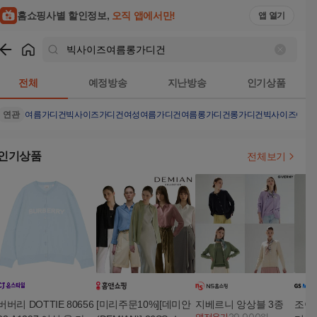
홈쇼핑사별 할인정보,
오직 앱에서만!
앱 열기
쇼핑
빅사이즈여름롱가디건
검색결과
전체
예정방송
지난방송
인기상품
연관
여름가디건
빅사이즈가디건
여성여름가디건
여름롱가디건
롱가디건
빅사이즈여성
인기상품
전체보기
버버리 DOTTIE 80656
[미리주문10%][데미안
지베르니 앙상블 3종
조이