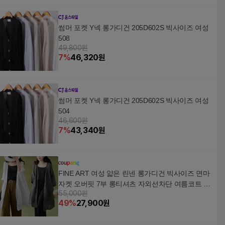
썸머 포켓 Y넥 롱가디건 205D602S 빅사이즈 여성
508
49,800원
7
%
46,320
원
썸머 포켓 Y넥 롱가디건 205D602S 빅사이즈 여성
504
46,600원
7
%
43,340
원
FINE ART 여성 얇은 린넨 롱가디건 빅사이즈 면마
자켓 오버핏 7부 롱티셔츠 자외선차단 여름코트 데
55,000원
일리
49
%
27,900
원