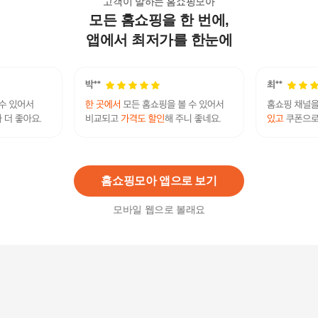
고객이 말하는 홈쇼핑모아
모든 홈쇼핑을 한 번에,
로미홀리 여성 빅사이즈 가디건 레이스 롱LY 쉬폰
망사 여름
앱에서 최저가를 한눈에
29,050
원
여름 옷 여자 빅사이즈 썸머 조끼 쿨 베스트 롱 니
트 가디건 중년 엄마 미시 오버핏 큰옷
43,000
원
홈쇼핑모아 앱으로 보기
모바일 웹으로 볼래요
[브리치] / 빅사이즈 507 허그포켓썸머롱가디건 DR
MD487
48,800원
6
%
45,880
원