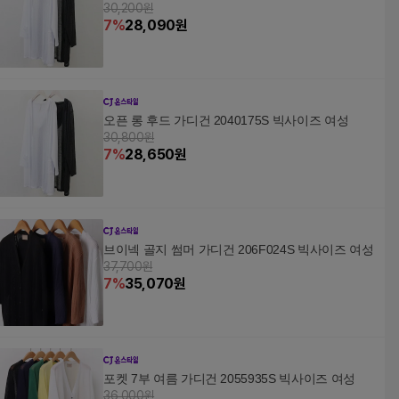
30,200원
7
%
28,090
원
오픈 롱 후드 가디건 2040175S 빅사이즈 여성
30,800원
7
%
28,650
원
브이넥 골지 썸머 가디건 206F024S 빅사이즈 여성
37,700원
7
%
35,070
원
포켓 7부 여름 가디건 2055935S 빅사이즈 여성
36,000원