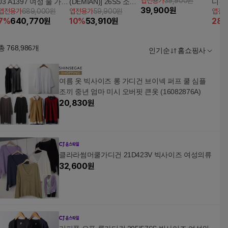
앱전용가
39,900원
03 A1397 여성 울 가디
(DEMIAN)] 26SS 소프
디건 
39,900
원
앱전용가
689,000원
앱전용가
59,900원
앱전
건 오버사이즈핏
트 브리즈 Sheer 크링
7
%
640,770
원
10
%
53,910
원
28
클 블라우스 3종 + 탑
블라우스 2종 (총 5종)
총
768,986
개
인기순
홈쇼핑사
여름 옷 빅사이즈 롱 가디건 브이넥 퍼프 쿨 심플
조끼 중년 엄마 미시 오버핏 큰옷 (16082876A)
20,830
원
클라라썸머쿨가디건 21D423V 빅사이즈 여성의류
32,600
원