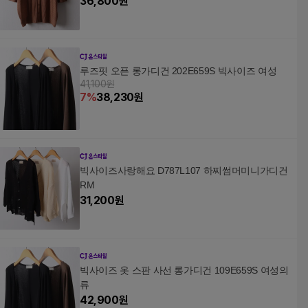
36,800
원
루즈핏 오픈 롱가디건 202E659S 빅사이즈 여성
41,100원
7
%
38,230
원
빅사이즈사랑해요 D787L107 하찌썸머미니가디건
RM
31,200
원
빅사이즈 옷 스판 사선 롱가디건 109E659S 여성의
류
42,900
원