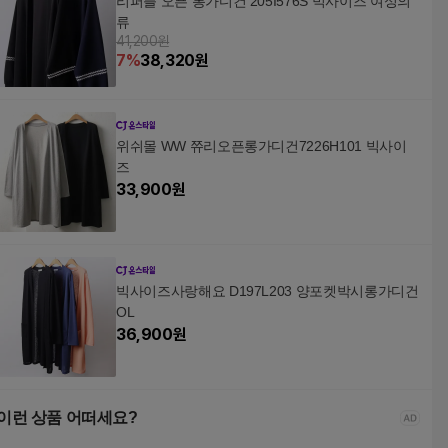
리퍼플 오픈 롱가디건 205I576S 빅사이즈 여성의
류
41,200원
7
%
38,320
원
위쉬몰 WW 쮸리오픈롱가디건7226H101 빅사이
즈
33,900
원
빅사이즈사랑해요 D197L203 양포켓박시롱가디건
OL
36,900
원
이런 상품 어떠세요?