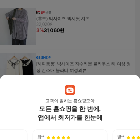
(휴드) 빅사이즈 박시핏 셔츠
32,020원
3
%
31,060
원
[해피통통] 빅사이즈 자수리본 블라우스 티 여성 정
장 긴소매 블라티 여성의류
32,500
원
고객이 말하는 홈쇼핑모아
모든 홈쇼핑을 한 번에,
[해피통통] 빅사이즈 쉬폰배색 블라우스 티 정장 긴
소매 진주 블라티 여성의류
앱에서 최저가를 한눈에
29,800
원