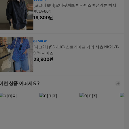
[코코에보니]오버핏셔츠 빅사이즈여성의류 박시
핏/JA-804
19,800
원
[나크21] (55~110) 스트라이프 카라 셔츠 NK21-T-
9 /빅사이즈
23,900
원
이런 상품 어떠세요?