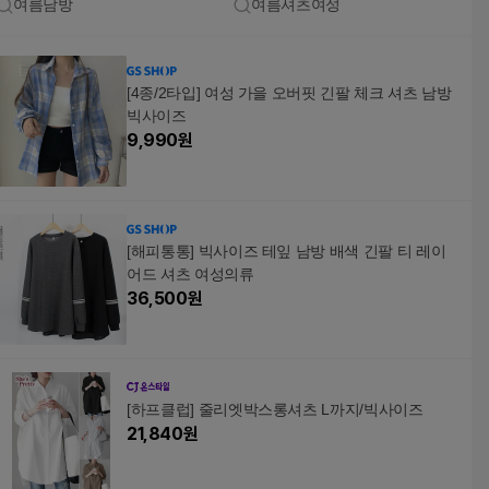
여름남방
여름셔츠여성
[4종/2타입] 여성 가을 오버핏 긴팔 체크 셔츠 남방
빅사이즈
9,990
원
[해피통통] 빅사이즈 테잎 남방 배색 긴팔 티 레이
어드 셔츠 여성의류
36,500
원
[하프클럽] 줄리엣박스롱셔츠 L까지/빅사이즈
21,840
원