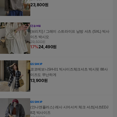
23,800
원
[브리치] / 그레이 스트라이프 남방 셔츠 (SXL) 빅사
이즈 박시오
29,500원
17
%
24,490
원
코코에보니SH-01 빅사이즈체크셔츠 박시핏 88사
이즈도 무난하게
13,900
원
(안나앤플러스) 레사 시어서커 체크 셔츠[셔츠EDJ
82] 빅사이즈