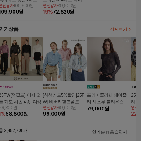
앱전용가
109,900원
앱전용가
89,900원
징 브라팬티세트(4+4)
즈+ 가방
109,900
원
19
%
72,820
원
+ 니트백1종
인기상품
전체보기
25FW[잭필드] 이지 오
[삼성카드5%할인]25F
프리마클라쎄 페이즐
25S
픈 기모 셔츠 4종, 여성
W] 비버리힐즈폴로클
리 시스루 블라우스 1
라우
69,800원
앱전용가
99,000원
앱전
럽 여성 옥스포드 셔츠
종
79,000
원
1
%
68,800
원
99,000
원
22
3종
총
2,452,708
개
인기순
홈쇼핑사