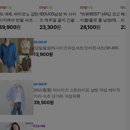
XL~6XL 바이모노 감탄
IEDUOS남성 빅 사이
*리뷰BEST* [4XL] 크고
해리
이지케어 반팔 셔츠 남
즈 캐주얼 골지 긴팔 셔
이쁨/올핏 쿨 남방(체
리 베
자 빅사이즈 남자 오버
츠 남자용 봄가을 여름
크) 2color
M11
39,900
원
23,300
원
26,100
원
23,
핏 남성 와이셔츠 화이
루즈핏 멋스러운 상의
트 베이지 스카이 네이
비 블랙 XL 2XL 3XL 4X
[당일발송]빅사이즈여성셔츠/오버핏셔츠/SH-805
L 5XL 6XL
13,900
원
[해피통통] 빅사이즈 스트라이프 남방 여성 베이직
카라 셔츠 단가라 여성의류
39,500
원