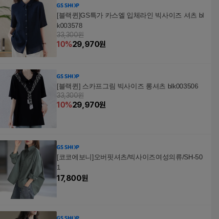
[블랙퀸]GS특가 카스엘 입체라인 빅사이즈 셔츠 bl
k003578
33,300원
10
%
29,970
원
[블랙퀸] 스카프그림 빅사이즈 롱셔츠 blk003506
33,300원
10
%
29,970
원
[코코에보니]오버핏셔츠/빅사이즈여성의류/SH-50
1
17,800
원