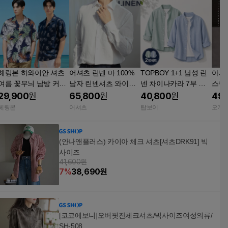
헤링본 하와이안 셔츠
어셔츠 린넨 마 100%
TOPBOY 1+1 남성 린
아파
여름 꽃무늬 남방 커플
남자 린넨셔츠 와이셔
넨 차이나카라 7부 셔
스락
야자수 반팔 빅사이즈
츠 빅사이즈
츠 빅사이즈 여름 남방
즈 XL
29,900
원
65,800
원
40,800
원
49,
바캉스 휴양지 NI103
(TC003)
헤링본
어셔츠
탑보이
오까
(안나앤플러스) 카이아 체크 셔츠[셔츠DRK91] 빅
사이즈
41,600원
7
%
38,690
원
[코코에보니]오버핏잔체크셔츠/빅사이즈여성의류/
SH-508