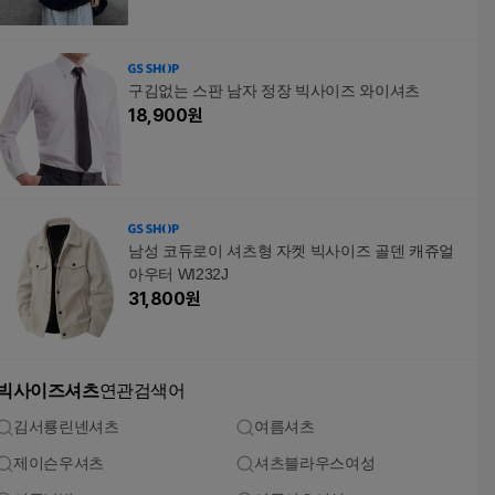
구김없는 스판 남자 정장 빅사이즈 와이셔츠
18,900
원
남성 코듀로이 셔츠형 자켓 빅사이즈 골덴 캐쥬얼
아우터 WI232J
31,800
원
빅사이즈셔츠
연관검색어
김서룡린넨셔츠
여름셔츠
제이슨우셔츠
셔츠블라우스여성