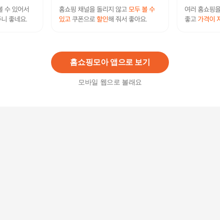
[ 해피통통] 빅사이즈 반오픈카라 긴팔블라우스 여
성정장 봄가을 카라블라우스 여성의류
42,500
원
홈쇼핑모아 앱으로 보기
모바일 웹으로 볼래요
[블랙퀸] 훌 브이넥 빅사이즈 블라우스 blk003591
31,000원
10
%
27,900
원
루시썸머버튼7부셔츠 21SD738 빅사이즈 여성의
류
52,500원
7
%
48,830
원