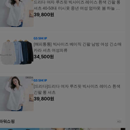
드리다 여자 루즈핏 빅사이즈 레이스 흰색 긴팔 롱
셔츠 40-50대 미시옷 중년 여성 엄마옷 봄 하늘 남
방
39,800
원
[해피통통] 빅사이즈 베이직 긴팔 남방 여성 긴소매
카라 셔츠 여성의류
34,500
원
[드리다]드리다 여자 루즈핏 빅사이즈 레이스 흰색
긴팔 롱 셔츠
39,800
원
파워쇼핑