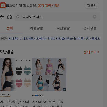
홈쇼핑사별 할인정보,
오직 앱에서만!
앱 열기
쇼핑
빅사이즈셔츠
검색결과
전체
예정방송
지난방송
인기상품
연관
김서룡린넨셔츠
여름셔츠
제이슨우셔츠
셔츠블라우스여성
여름남방
여름셔츠여성
지난방송
전체보기
[카드 5%할인]시슬리
시슬리 V네트 젤 퓨징
빅사이즈 상단V네트 퓨
브라팬티 4세트 빅사이