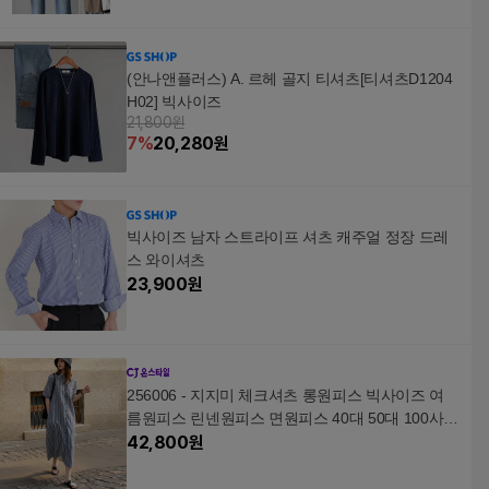
(안나앤플러스) A. 르헤 골지 티셔츠[티셔츠D1204
H02] 빅사이즈
21,800원
7
%
20,280
원
빅사이즈 남자 스트라이프 셔츠 캐주얼 정장 드레
스 와이셔츠
23,900
원
256006 - 지지미 체크셔츠 롱원피스 빅사이즈 여
름원피스 린넨원피스 면원피스 40대 50대 100사이
즈 인견원피스 나시원피스
42,800
원