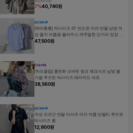
43,800원
7
%
40,740
원
[해피통통] 빅사이즈 ST 반오픈 카라 반팔 남방 여
성 줄지 여름용 블라우스 캐주얼한 단가라 정장 오
피스옷 미시 스트라이프 남방셔츠 여성의류
47,500
원
[하프클럽] 홍련화 오버핏 핑크 체크셔츠 남방 봄
가을 루즈핏 빅사이즈 레이어드 셔츠
38,560
원
여성 모르간 반팔 티셔츠 여자 여름 반팔티 루즈핏
빅사이즈 롱
12,900
원