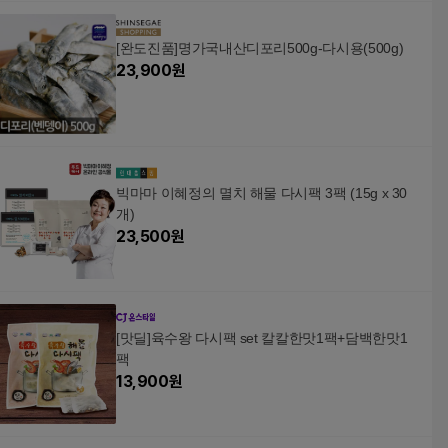
[완도진품]명가국내산디포리500g-다시용(500g)
23,900
원
빅마마 이혜정의 멸치 해물 다시팩 3팩 (15g x 30
개)
23,500
원
[맛딜]육수왕 다시팩 set 칼칼한맛1팩+담백한맛1
팩
13,900
원