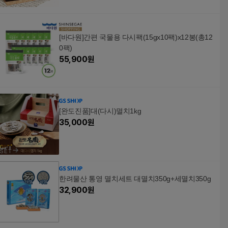
[바다원]간편 국물용 다시팩(15gx10팩)x12봉(총12
0팩)
55,900
원
[완도진품]대(다시)멸치1kg
35,000
원
한려물산 통영 멸치세트 대멸치350g+세멸치350g
32,900
원