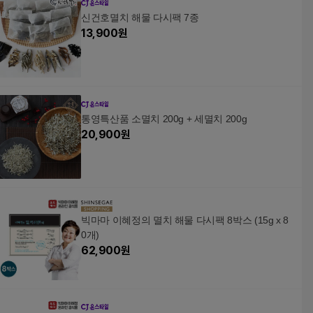
신건호멸치 해물 다시팩 7종
13,900
원
통영특산품 소멸치 200g + 세멸치 200g
20,900
원
빅마마 이혜정의 멸치 해물 다시팩 8박스 (15g x 8
0개)
62,900
원