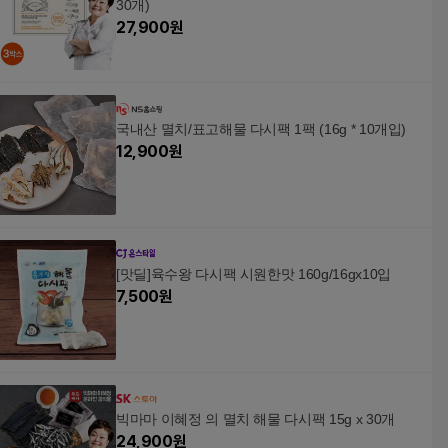
30개)
27,900
원
국내산 멸치/표고해물 다시팩 1팩 (16g * 10개입)
12,900
원
[맛딜]육수왕 다시팩 시원한맛 160g/16gx10입
7,500
원
빅마마 이혜정 의 멸치 해물 다시팩 15g x 30개
24,900
원