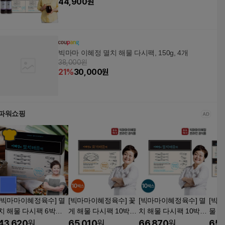
44,900
원
빅마마 이혜정 멸치 해물 다시팩, 150g, 4개
38,000원
21
%
30,000
원
파워쇼핑
[빅마마이혜정육수] 멸
[빅마마이혜정육수] 꽃
[빅마마이혜정육수] 멸
[빅
치 해물 다시팩 6박스
게 해물 다시팩 10박스
치 해물 다시팩 10박스
물 다
(15g x 60개)
150g 천연원물
천연원물
게 5
43,620
원
65,010
원
66,870
원
65,