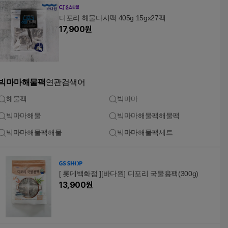
디포리 해물다시팩 405g 15gx27팩
17,900
원
빅마마해물팩
연관검색어
해물팩
빅마마
빅마마해물
빅마마해물팩해물팩
빅마마해물팩해물
빅마마해물팩세트
[ 롯데백화점 ][바다원] 디포리 국물용팩(300g)
13,900
원