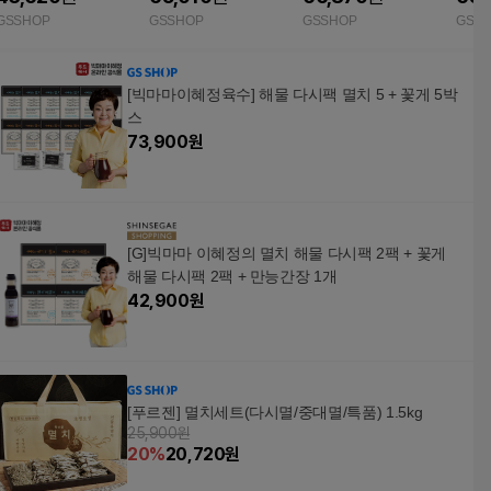
GSSHOP
GSSHOP
GSSHOP
GSS
[빅마마이혜정육수] 해물 다시팩 멸치 5 + 꽃게 5박
스
73,900
원
[G]빅마마 이혜정의 멸치 해물 다시팩 2팩 + 꽃게
해물 다시팩 2팩 + 만능간장 1개
42,900
원
[푸르젠] 멸치세트(다시멸/중대멸/특품) 1.5kg
25,900원
20
%
20,720
원