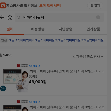
홈쇼핑사별 할인정보,
오직 앱에서만!
앱 열기
쇼핑
빅마마해물팩
검색결과
전체
예정방송
지난방송
인기상품
연관
해물팩
빅마마
빅마마해물
빅마마해물팩해물팩
빅마마해물팩해물
빅마마해물팩세
총
948
개
인기순
홈쇼핑사
[빅마마이혜정육수] 멸치 해물 다시팩 6박스 (15g x
60개)
46,900
원
[빅마마이혜정육수] 꽃게 해물 다시팩 3박스 (15g x