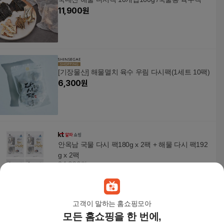
11,900
원
[기장물산] 해물멸치 육수 우림 다시팩(1세트 10팩)
6,300
원
안옥남 국물 다시 팩180g x 2팩 + 해물 다시 팩192
g x 2팩
34,960원
3
%
33,920
원
고객이 말하는 홈쇼핑모아
모든 홈쇼핑을 한 번에,
[G][바다원]디포리 해물다시팩 405g (15gx27팩) 국