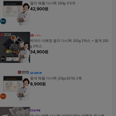
멸치 해물 다시팩 150g X 5개
42,900
원
빅마마 이혜정 멸치 다시팩 150g 2박스 + 꽃게 150
g 2박스
34,900
원
꽃게 해물 다시팩 (15gx10개) 1팩
8,900
원
국내산 해물 다시팩 10개입160g /국물용 육수팩