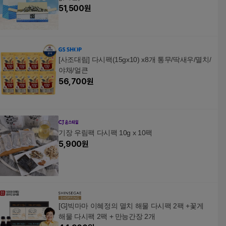
51,500
원
[사조대림] 다시팩(15gx10) x8개 통무/딱새우/멸치/
야채/얼큰
56,700
원
기장 우림팩 다시팩 10g x 10팩
5,900
원
[G]빅마마 이혜정의 멸치 해물 다시팩 2팩 +꽃게
해물 다시팩 2팩 + 만능간장 2개