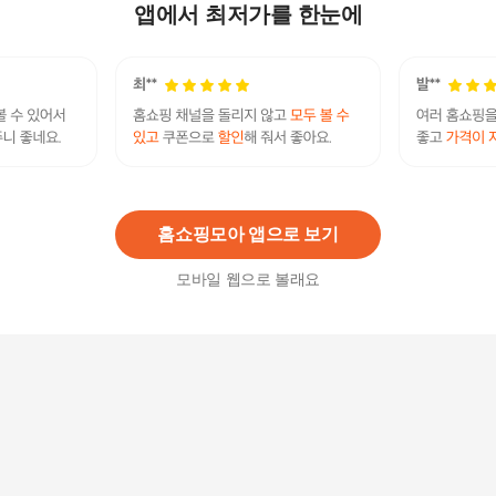
물용팩
앱에서 최저가를 한눈에
17,900
원
통영특산품 건어물 종합세트 3종 1호 /대멸750g
+세멸350g+중멸350g
51,900
원
홈쇼핑모아 앱으로 보기
모바일 웹으로 볼래요
빅마마 이혜정 명절상품 다시팩 멸치 4박스 + 육수
명장 4팩 - 현대Hmall
55,900
원
해통령 디포리해물다시팩 150g (15g x 10개)
7,500
원