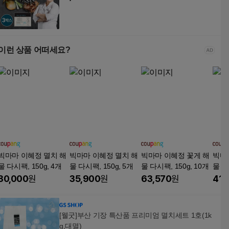
이런 상품 어떠세요?
빅마마 이혜정 멸치 해
빅마마 이혜정 멸치 해
빅마마 이혜정 꽃게 해
빅마
물 다시팩, 150g, 4개
물 다시팩, 150g, 5개
물 다시팩, 150g, 10개
물 다
30,000
원
35,900
원
63,570
원
41,
[웰굿]부산 기장 특산품 프리미엄 멸치세트 1호(1k
g,대멸)