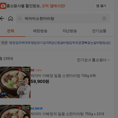
홈쇼핑사별 할인정보,
오직 앱에서만!
앱 열기
쇼핑
빅마마소한마리탕
검색결과
전체
예정방송
지난방송
인기상품
연관
명장김치찌개
유정임포기김치8
김신영갈비탕
김하진궁중뼈없는갈비탕
임성근특
총
239
개
인기순
홈쇼핑사
빅마마 이혜정 일품 소한마리탕 750g 6팩
59,900
원
빅마마 이혜정의 일품 소한마리탕 750g x 10개