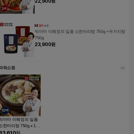
22,900
원
빅마마 이혜정의 일품 소한마리탕 750g +우거지탕
750g
23,900
원
파워쇼핑
빅마마 이혜정의 일품
소한마리탕 750g x 10
개
83,610
원