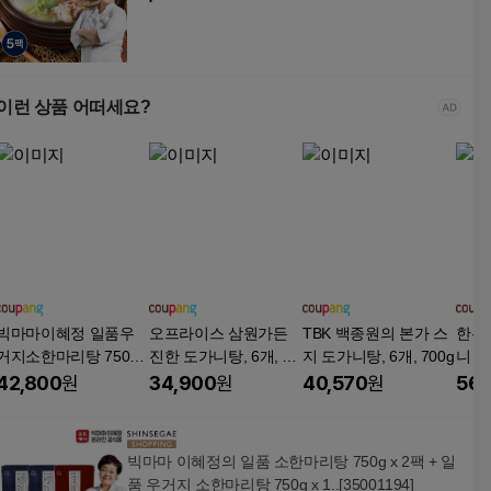
이런 상품 어떠세요?
빅마마이혜정 일품우
오프라이스 삼원가든
TBK 백종원의 본가 스
한우
거지소한마리탕 750g,
진한 도가니탕, 6개, 60
지 도가니탕, 6개, 700g
니 우
6개, 750g
0g
42,800
원
34,900
원
40,570
원
56,
빅마마 이혜정의 일품 소한마리탕 750g x 2팩 + 일
품 우거지 소한마리탕 750g x 1..[35001194]