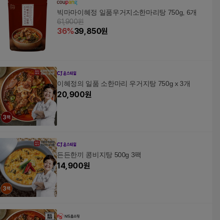
빅마마이혜정 일품우거지소한마리탕 750g, 6개
61,900원
36
%
39,850
원
이혜정의 일품 소한마리 우거지탕 750g x 3개
20,900
원
든든한끼 콩비지탕 500g 3팩
14,900
원