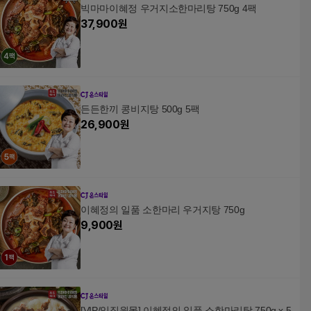
빅마마이혜정 우거지소한마리탕 750g 4팩
37,900
원
든든한끼 콩비지탕 500g 5팩
26,900
원
이혜정의 일품 소한마리 우거지탕 750g
9,900
원
[VIP/임직원몰] 이혜정의 일품 소한마리탕 750g x 5