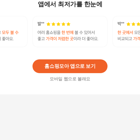
19,900
원
앱에서 최저가를 한눈에
빅마마 이혜정의 육개장5팩 + 우거지갈비탕5팩
59,900
원
홈쇼핑모아 앱으로 보기
모바일 웹으로 볼래요
든든한끼 빅마마이혜정의 콩비지탕 500g x 3팩
18,900
원
빅마마이혜정의 든든한끼 콩비지탕 500g 10팩
49,900
원