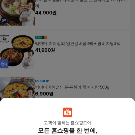
팩
44,900
원
빅마마 이혜정의 얼큰갈비탕3팩 + 콩비지탕3팩
41,900
원
빅마마이혜정의 든든한끼 콩비지탕 500g
6,900
원
고객이 말하는 홈쇼핑모아
모든 홈쇼핑을 한 번에,
빅마마이혜정의 든든한끼 콩비지탕 500g 3팩