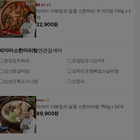
빅마마 이혜정의 일품 소한마리 우거지탕 750g x 2
개
22,900
원
빅마마소한마리탕
연관검색어
명장김치찌개
유정임포기김치8
김신영갈비탕
김하진궁중뼈없는갈비탕
임성근특도가니땅
안문숙
빅마마 이혜정의 일품 소한마리탕 750g x 10개
89,900
원