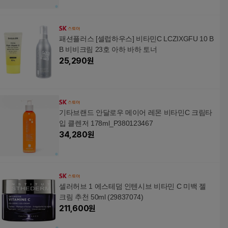
패션플러스 [셀럽하우스] 비타민C LCZIXGFU 10 B
B 비비크림 23호 아하 바하 토너
25,290
원
기타브랜드 안달로우 메이어 레몬 비타민C 크림타
입 클렌저 178ml_P380123467
34,280
원
셀러허브 1 에스테덤 인텐시브 비타민 C 미백 젤
크림 추천 50ml (29837074)
211,600
원