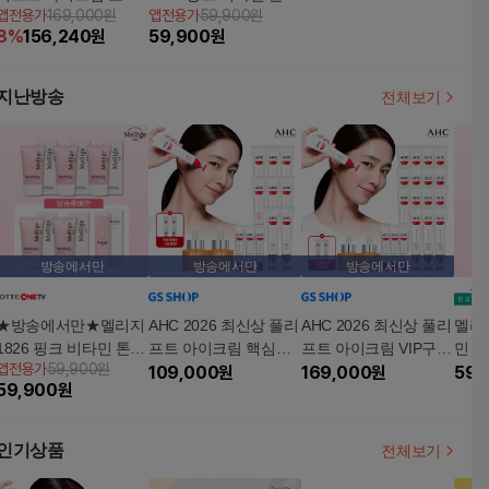
앱전용가
169,000원
앱전용가
59,900원
이스 대 15통+중3통
선크림 광폭발패키지
8
%
156,240
원
59,900
원
+리뉴 비타민앰플 2개
(50ml * 5 + 앰플미스트
80ml * 1)
지난방송
전체보기
방송에서만
방송에서만
방송에서만
★방송에서만★멜리지
AHC 2026 최신상 풀리
AHC 2026 최신상 풀리
멜리
1826 핑크 비타민 톤업
프트 아이크림 핵심구
프트 아이크림 VIP구성
민 
앱전용가
59,900원
선크림 광폭발패키지
성 (비타민 앰플 2개)
109,000
원
(비타민앰플2통)
169,000
원
키지
59,
59,900
원
(50ml * 5 + 앰플미스트
80ml * 1)
인기상품
전체보기