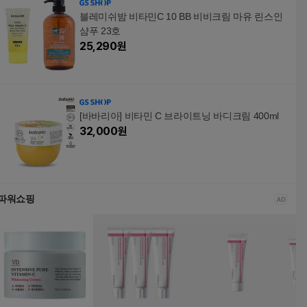
블레미쉬밤 비타민C 10 BB 비비크림 마유 린스인
샴푸 23호
25,290
원
[바바리아] 비타민 C 브라이트닝 바디크림 400ml
32,000
원
파워쇼핑