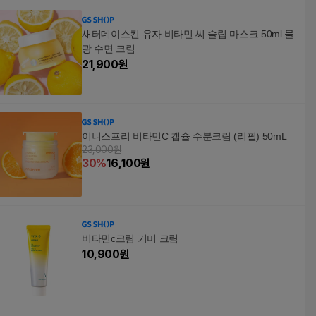
새터데이스킨 유자 비타민 씨 슬립 마스크 50ml 물
광 수면 크림
21,900
원
이니스프리 비타민C 캡슐 수분크림 (리필) 50mL
23,000원
30
%
16,100
원
비타민c크림 기미 크림
10,900
원