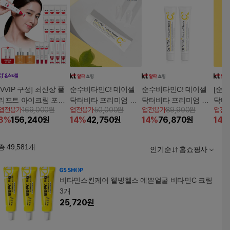
[VVIP 구성] 최신상 풀
순수비타민C! 데이셀
순수비타민C! 데이셀
[순
리프트 아이크림 포페
닥터비타 프리미엄 비
닥터비타 프리미엄 비
닥터
앱전용가
169,000원
앱전용가
50,000원
앱전용가
89,900원
앱전
이스 대 15통+중3통
타민C 크림 30ml 단품
타민C 크림 30ml × 2개
이트닝
8
%
156,240
원
14
%
42,750
원
14
%
76,870
원
14
%
+리뉴 비타민앰플 2개
총
49,581
개
인기순
홈쇼핑사
비타민스킨케어 웰빙헬스 예쁜얼굴 비타민C 크림
3개
25,720
원