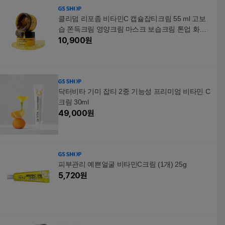
클리덤 리포좀 비타민C 캡슐잡티크림 55 ml 고보
습 쫀득크림 영양크림 마스크 보습크림 톤업 화이
트닝크림
10,900
원
닥터비타 기미 잡티 2중 기능성 프리미엄 비타민 C
크림 30ml
49,000
원
피부관리 예쁜얼굴 비타민C크림 (1개) 25g
5,720
원