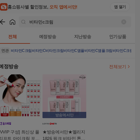
홈쇼핑사별 할인정보,
오직 앱에서만!
앱 열기
쇼핑
비타민c크림
검색결과
전체
예정방송
지난방송
인기상품
연관
비타민C크림
비타민C
비타민크림
비타민C앰플
비타민C앰플크림
비타민C크림시즌
예정방송
전체보기
방송에서만
[VVIP 구성] 최신상 풀
★방송에서만★멜리지
리프트 아이크림 포페
1826 핑크 비타민 톤업