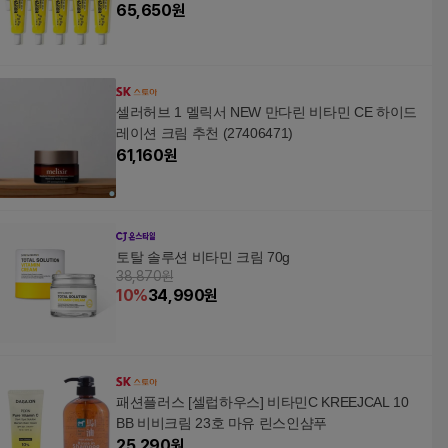
65,650
원
셀러허브 1 멜릭서 NEW 만다린 비타민 CE 하이드
레이션 크림 추천 (27406471)
61,160
원
토탈 솔루션 비타민 크림 70g
38,870원
10
%
34,990
원
패션플러스 [셀럽하우스] 비타민C KREEJCAL 10
BB 비비크림 23호 마유 린스인샴푸
25,290
원