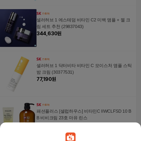
셀러허브 1 에스테덤 비타민 C2 미백 앰플 + 젤 크
림 세트 추천 (29837043)
344,630
원
셀러허브 1 닥터비타 비타민 C 모이스처 앰플 스틱
밤 크림 (30377531)
77,190
원
패션플러스 [셀럽하우스] 비타민C IIWCLFSD 10 B
B 비비크림 23호 마유 린스
25,290
원