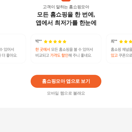
고객이 말하는 홈쇼핑모아
모든 홈쇼핑을 한 번에,
네시픽 비타민씨 뉴페어 크림 15ml x1개
16,900
원
앱에서 최저가를 한눈에
셀러허브 스포츠레저 안나홀츠 비타민 C 마사지
크림 영양 보습 420ml (31504883)
51,550
원
홈쇼핑모아 앱으로 보기
모바일 웹으로 볼래요
셀러허브 1 [에스테프로] 에스테프로 비타민C 크림
401 피부톤 잡티 225ml x 2개 (37541496)
55,200
원