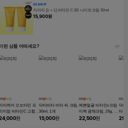
지아자 [1 + 1] 비타민 C.B3 나이트크림 50ml
15,900
원
이런 상품 어떠세요?
마미케어 오쏘타민 프
닥터비타 비타 씨 크림,
예쁜얼굴 비타민c크림
닥터
리미엄 비타민C 고함량
30ml, 1개
미백 광채크림, 25g, 10
타 씨
기미 미백 토닝 명품 크
개
24,000
원
15,000
원
22,500
원
29,
림, 1개, 50g