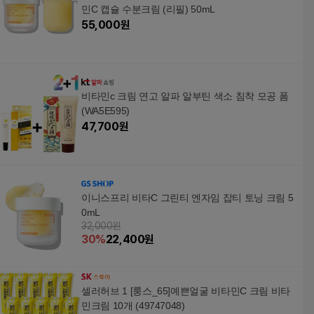
민C 캡슐 수분크림 (리필) 50mL
55,000
원
비타민c 크림 연고 알파 알부틴 색소 침착 모공 폼
(WA5E595)
47,700
원
이니스프리 비타C 그린티 엔자임 잡티 토닝 크림 5
0mL
32,000원
30
%
22,400
원
셀러허브 1 [룽스_65]예쁜얼굴 비타민C 크림 비타
민크림 10개 (49747048)