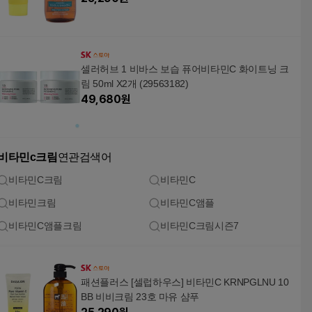
셀러허브 1 비바스 보습 퓨어비타민C 화이트닝 크
림 50ml X2개 (29563182)
49,680
원
비타민c크림
연관검색어
비타민C크림
비타민C
비타민크림
비타민C앰플
비타민C앰플크림
비타민C크림시즌7
패션플러스 [셀럽하우스] 비타민C KRNPGLNU 10
BB 비비크림 23호 마유 샴푸