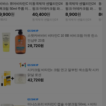
비바스 퓨어비타민C 미
동국제약 센텔리안24
동국제약 센텔리안24
동국
백크림 50ml 주름 미백
핑크 마데카크림 파워
핑크 마데카크림 파워
핑크
화이트닝 안티에이징
부스팅 포뮬러 어드밴
부스팅 포뮬러 어드밴
부스
9,900
원
40,400
원
8,900
원
80,
여자 영양 보습 수분 여
스드 AD 50ml 3개 / 비
스드 AD 15ml 1개 / 비
스드 
VIBAS
동국제약 센텔리안24
동국제약 센텔리안24
동국제
성 화장품
타민C 병풀크림 테카
타민C 병풀크림 테카
C 
콜라겐 기미 잡티 모공
콜라겐 기미 잡티 모공
겐 기
멜라닌 개선 탄력에 도
멜라닌 개선 탄력에 도
닌 개
스팟커버비비 비타민C 10 BB 비비크림 마유 린스
움, 항산화 토닝 케어
움,항산화 토닝 케어
항산
인샴푸 23호
28,720
원
시카크림 비타민c 크림 연고 알부틴 색소침착 시카
닭살 로션
42,720
원
이니스프리 비타민C 캡슐 수분크림 50mL + 비타