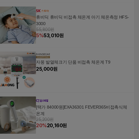
휴비딕 휴비딕 비접촉 체온계 아기 체온측정 HFS-
3000
55,800원
5
%
53,010
원
자몽 발열체크기 단품 비접촉 체온계 T9
25,000
원
[택가 84000원]EXA36301 FEVER365비접촉식체
온계
25,200원
20
%
20,160
원