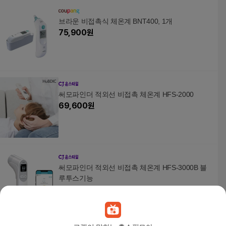
브라운 비접촉식 체온계 BNT400, 1개
75,900
원
써모파인더 적외선 비접촉 체온계 HFS-2000
69,600
원
써모파인더 적외선 비접촉 체온계 HFS-3000B 블
루투스기능
63,000
원