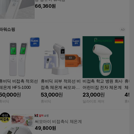
66,360
원
파워쇼핑
휴비딕 비접촉 적외선
휴비딕 피부 적외선 비
비접촉 학교 병원 회사
휴비
체온계 HFS-1000
접촉 체온계 써모파인
어린이집 전자 체온계
체온계
더 에스5 HFS-3000 +
대용
50,000
원
53,000
원
23,000
원
45,
휴대용물티슈 1팩
휴비딕
휴비딕
딜라이트 케어
휴비
써모아이 비접촉식 체온계
49,800
원