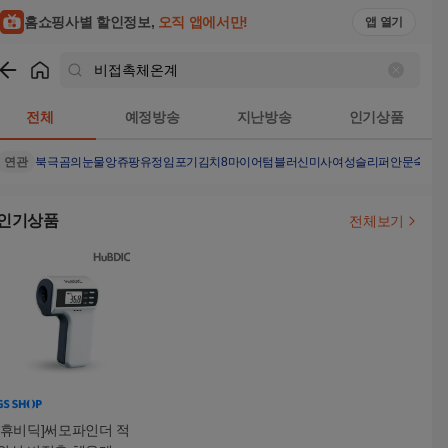
홈쇼핑사별 할인정보,
오직 앱에서만!
앱 열기
쇼핑
비접촉체온계
검색결과
전체
예정방송
지난방송
인기상품
연관
북극곰의눈물
앙쥬팡
유정임포기김치8
마이어텀블러
신미사여성슬리퍼
안문숙문
인기상품
전체보기
[휴비딕]써모파인더 적