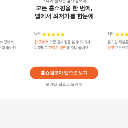
고객이 말하는 홈쇼핑모아
모든 홈쇼핑을 한 번에,
고기온도계 비접촉 온도 측정기 간편 체온 측정 비
대면
앱에서 최저가를 한눈에
38,580
원
아큐템 비접촉 귀 듀얼 체온계 CP-EU-2020 국내제
조
49,000
원
홈쇼핑모아 앱으로 보기
모바일 웹으로 볼래요
KT-150 비접촉 체온측정계
55,860
원