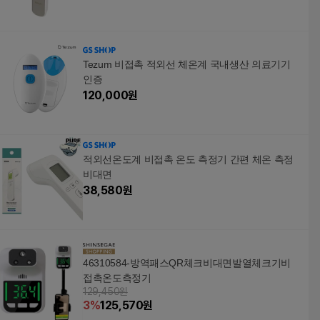
Tezum 비접촉 적외선 체온계 국내생산 의료기기
인증
120,000
원
적외선온도계 비접촉 온도 측정기 간편 체온 측정
비대면
38,580
원
46310584-방역패스QR체크비대면발열체크기비
접촉온도측정기
129,450원
3
%
125,570
원