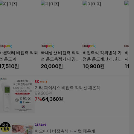
바른닥터 비접촉 적외
국내생산 비접촉 적외
비접촉식 적외방식 가
비접
선 온도계
선 온도측정기 대경테
정용 온도계, 1개, 화이
지털
크 발열체크 1초측정
트
계 
17,510
원
20,000
원
10,900
원
11,
도계
기타 파이시스 비접촉 적외선 체온계
69,200원
7
%
64,360
원
써모아이 비접촉식 디지털 체온계