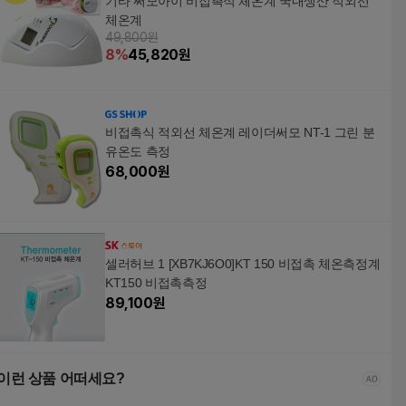
기타 써모아이 비접촉식 체온계 국내생산 적외선
체온계
49,800원
8
%
45,820
원
비접촉식 적외선 체온계 레이더써모 NT-1 그린 분
유온도 측정
68,000
원
셀러허브 1 [XB7KJ6O0]KT 150 비접촉 체온측정계
KT150 비접촉측정
89,100
원
이런 상품 어떠세요?