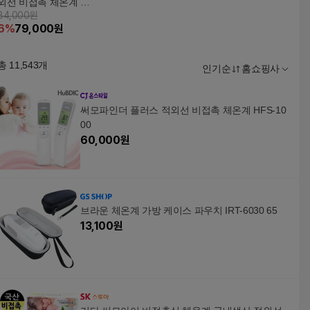
외선 비접촉 체온계 FS
84,000원
-300
6
%
79,000
원
총
11,543
개
인기순
홈쇼핑사
써모파인더 플러스 적외선 비접촉 체온계 HFS-10
00
60,000
원
브라운 체온계 가방 케이스 파우치 IRT-6030 65
13,100
원