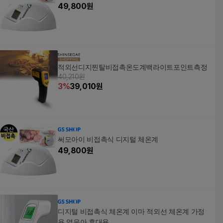
49,800
원
적외선디지찐탈비접촉온도계백라이트포인트측정
40,210원
3
%
39,010
원
써모아이 비접촉식 디지털 체온계
49,800
원
디지털 비접촉식 체온계 이마 적외선 체온계 가정
용 영유아 휴대용