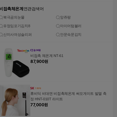
비접촉체온계
연관검색어
북극곰의눈물
앙쥬팡
유정임포기김치8
마이어텀블러
신미사여성슬리퍼
안문숙문김치
비접촉 체온계 NT-61
87,900
원
휴비딕 비대면 비접촉체온계 써모게이트 발열 측
정 HNT-010T 라이트
77,000
원