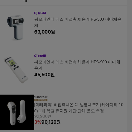
써모파인더 에스 비접촉 체온계 FS-300 이마체온
계
63,000
원
써모파인더 에스 비접촉 체온계 HFS-900 이마체
온계
45,500
원
[미래과학] 비접촉체온 계 발열체크기(케이디티-10
0) 1개 학교 유치원 기관 단체 온도 측정
92,900원
3
%
90,120
원