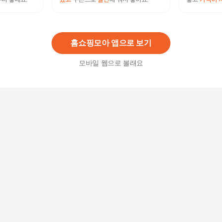
[착불]가온리빙 셜록 고무나무 원목 1200 홈카페
수납장+상부장
455,000
원
홈쇼핑모아 앱으로 보기
모바일 웹으로 볼래요
홈즈 셰프 800 서랍 주방 수납장 DF916885
169,900원
7
%
158,010
원
[하이마트] [1주이상소요] 삼성 비스포크 그랑데 AI
슬림 13kg 드럼 세탁기 WW13BB844DGB
1,390,000
원
속깊은광폭 냉장고틈새장 주방수납장.400 서랍형