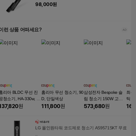
98,000
원
이런 상품 어떠세요?
홈리아 BLDC 무선 진
홈리아 무선 청소기, 90
삼성전자 Bespoke 슬
최신
공청소기, HA-330w, 화
D, 단일색상
림 청소기 150W 고객
틱 청
이트
직접설치
력 좋
137,820
원
111,800
원
573,680
원
168
다양한
화이
LG 올인원타워 코드제로 청소기 AS9571SKT 무료
..