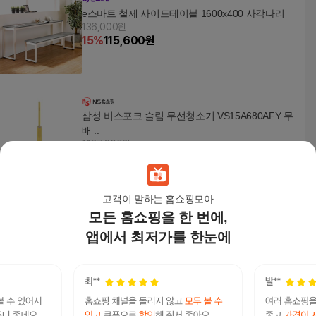
e스마트 철제 사이드테이블 1600x400 사각다리
136,000원
15
%
115,600
원
삼성 비스포크 슬림 무선청소기 VS15A680AFY 무
배 ..
1,187,800원
3
%
1,152,160
원
고객이 말하는 홈쇼핑모아
모든 홈쇼핑을 한 번에,
삼성 비스포크 AI 세탁기 슬림 13kg 블랙캐비어 W
W13BB844DGB +할인쿠폰
앱에서 최저가를 한눈에
992,000원
6
%
932,480
원