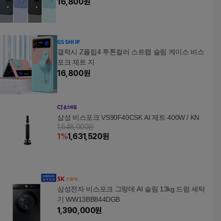
16,800
원
갤럭시 Z플립4 투톤컬러 스트랩 슬림 케이스 비스
포크 제트 지
16,800
원
삼성 비스포크 VS90F40CSK AI 제트 400W / KN
1,648,000원
1
%
1,631,520
원
삼성전자 비스포크 그랑데 AI 슬림 13kg 드럼 세탁
기 WW13BB844DGB
1,390,000
원