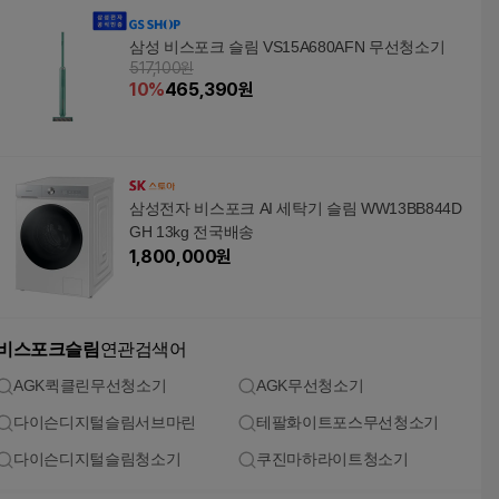
삼성 비스포크 슬림 VS15A680AFN 무선청소기
517,100원
10
%
465,390
원
삼성전자 비스포크 AI 세탁기 슬림 WW13BB844D
GH 13kg 전국배송
1,800,000
원
비스포크슬림
연관검색어
AGK퀵클린무선청소기
AGK무선청소기
다이슨디지털슬림서브마린
테팔화이트포스무선청소기
다이슨디지털슬림청소기
쿠진마하라이트청소기