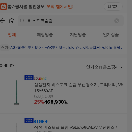
홈쇼핑사별 할인정보,
오직 앱에서만!
앱 열기
쇼핑
비스포크슬림
검색결과
전체
예정방송
지난방송
인기상품
연관
AGK퀵클린무선청소기
AGK무선청소기
다이슨디지털슬림서브마린
테팔화이트포
총
488
개
인기순
홈쇼핑사
삼성전자 비스포크 슬림 무선청소기, 그리너리, VS
15A680AF
622,500원
25
%
468,930
원
삼성 비스포크 슬림 VS15A680AEW 무선청소기