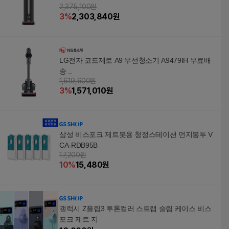
2,375,100원
3
%
2,303,840
원
LG전자 코드제로 A9 무선청소기 A9479IH 무료배
송 ..
1,619,600원
3
%
1,571,010
원
삼성 비스포크 제트봇용 청정스테이션 먼지봉투 V
CA-RDB95B
17,200원
10
%
15,480
원
갤럭시 Z플립3 투톤컬러 스트랩 슬림 케이스 비스
포크 제트 지