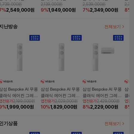
2,739,000원
2,139,000원
2,539,000원
2,33
9D11GRT 19+6형 홈멀
7D11GT 17형 스탠드
7D11GRT 17+6형 홈멀
9D1
7
%
2,549,000
원
9
%
1,949,000
원
7
%
2,349,000
원
8
%
티
티
지난방송
전체보기
삼성 Bespoke AI 무풍
삼성 Bespoke AI 무풍
삼성 Bespoke AI 무풍
삼성 
클래식 에어컨 그레이
클래식 에어컨 그레이
클래식 에어컨 그레이
클래
앱전용가
2,199,000원
앱전용가
2,029,000원
앱전용가
2,429,000원
앱전
스탠드 19형(62.6㎡)/ A
스탠드 17형(56.9㎡)/ A
홈멀티 17+6형(56.9+1
홈멀티
9
%
1,999,000
원
10
%
1,829,000
원
8
%
2,229,000
원
8
%
F70F19D11GT
F70F17D11GT
8.7㎡)/ AF70F17D11G
8.7㎡
RT
RT
인기상품
전체보기