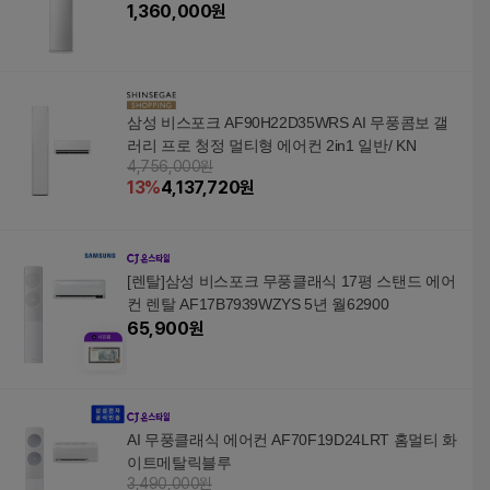
1,360,000
원
삼성 비스포크 AF90H22D35WRS AI 무풍콤보 갤
러리 프로 청정 멀티형 에어컨 2in1 일반/ KN
4,756,000원
13
%
4,137,720
원
[렌탈]삼성 비스포크 무풍클래식 17평 스탠드 에어
컨 렌탈 AF17B7939WZYS 5년 월62900
65,900
원
AI 무풍클래식 에어컨 AF70F19D24LRT 홈멀티 화
이트메탈릭블루
3,490,000원