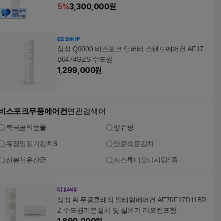
5
%
3,300,000
원
삼성 Q9000 비스포크 인버터 스탠드에어컨 AF17
B6474GZS 수도권
1,299,000
원
비스포크무풍에어컨
연관검색어
북극곰의눈물
앙쥬팡
유정임포기김치8
안문숙문김치
신봉선유산균
지스튜디오나시탑4종
삼성 Ai 무풍클래식 멀티형에어컨 AF70F17D11BR
Z 수도권기본설치 및 실외기 리모컨포함