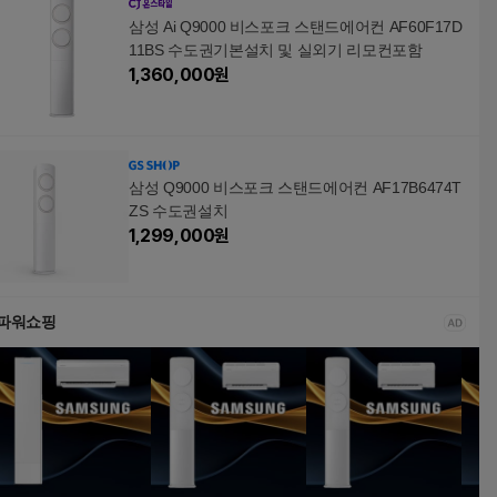
삼성 Ai Q9000 비스포크 스탠드에어컨 AF60F17D
11BS 수도권기본설치 및 실외기 리모컨포함
1,360,000
원
삼성 Q9000 비스포크 스탠드에어컨 AF17B6474T
ZS 수도권설치
1,299,000
원
파워쇼핑