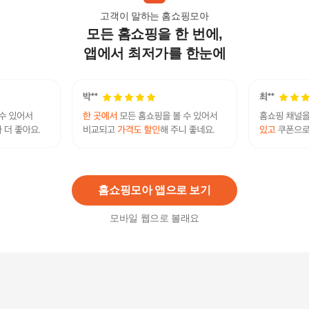
고객이 말하는 홈쇼핑모아
모든 홈쇼핑을 한 번에,
삼성 AI 콤보 1등급 무풍 벽걸이에어컨 AR60F09D
11WS 수도권기본설치 및 리모컨 실외기포함
앱에서 최저가를 한눈에
1,000,000
원
AI 무풍클래식 에어컨 AF70F19D24LRT 홈멀티 화
이트메탈릭블루_세일
2,680,000
원
홈쇼핑모아 앱으로 보기
모바일 웹으로 볼래요
[렌탈]무풍클래식 2in1 에어컨 17+6평 화이트 AF1
7B7939WZWRS 5년
64,500
원