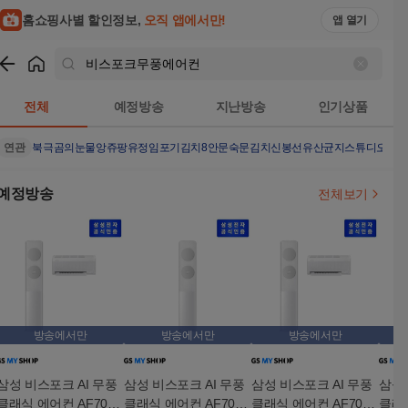
홈쇼핑사별 할인정보,
오직 앱에서만!
앱 열기
쇼핑
비스포크무풍에어컨
검색결과
전체
예정방송
지난방송
인기상품
연관
북극곰의눈물
앙쥬팡
유정임포기김치8
안문숙문김치
신봉선유산균
지스튜디오나시
예정방송
전체보기
방송에서만
방송에서만
방송에서만
삼성 비스포크 AI 무풍
삼성 비스포크 AI 무풍
삼성 비스포크 AI 무풍
삼성 
클래식 에어컨 AF70F1
클래식 에어컨 AF70F1
클래식 에어컨 AF70F1
클래식