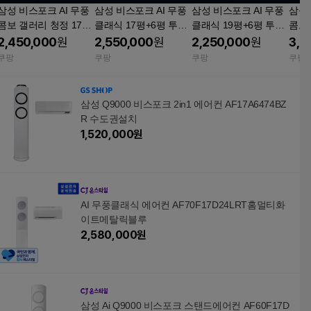
삼성 비스포크 AI 무풍
삼성 비스포크 AI 무풍
삼성 비스포크 AI 무풍
삼성 
콤보 갤러리 청정 17평
클래식 17평+6평 투인
클래식 19평+6평 투인
콤보 
+6평 투인원 에어컨 AF
원 에어컨 AF70F17D1
원 에어컨 AF70F19D1
+6평
2,450,000
원
2,550,000
원
2,250,000
원
3,5
80F17D22WRT 기본설
1WRT 기본설치비포함
1WRT 기본설치비포함
80F
쿠팡
쿠팡
쿠팡
쿠팡
치비포함 일반배관형
일반배관형
일반배관형
삼성 Q9000 비스포크 2in1 에어컨 AF17A6474BZ
R 수도권설치
1,520,000
원
AI 무풍클래식 에어컨 AF70F17D24LRT홈멀티화
이트메탈릭블루
2,580,000
원
삼성 Ai Q9000 비스포크 스탠드에어컨 AF60F17D