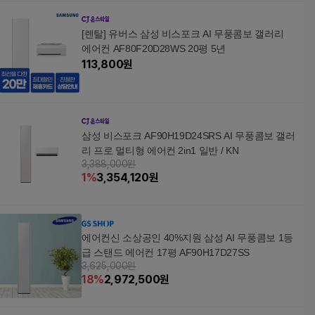
[렌탈] 유버스 삼성 비스포크 AI 무풍콤보 갤러리
에어컨 AF80F20D28WS 20평 5년
113,800
원
삼성 비스포크 AF90H19D24SRS AI 무풍콤보 갤러
리 프로 멀티형 에어컨 2in1 일반 / KN
3,388,000원
1
%
3,354,120
원
에어컨신 소상공인 40%지원 삼성 AI 무풍콤보 1등
급 스탠드 에어컨 17평 AF90H17D27SS
3,625,000원
18
%
2,972,500
원