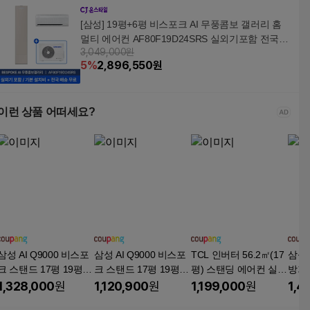
[삼성] 19평+6평 비스포크 AI 무풍콤보 갤러리 홈
멀티 에어컨 AF80F19D24SRS 실외기포함 전국무
3,049,000원
료배송설치 2in1
5
%
2,896,550
원
이런 상품 어떠세요?
삼성 AI Q9000 비스포
삼성 AI Q9000 비스포
TCL 인버터 56.2㎡(17
삼성
크 스탠드 17평 19평형
크 스탠드 17평 19평형
평) 스탠딩 에어컨 실외
방기 w
기본설치비 별도 실외
기본설치비 별도 실외
기 방문설치, TAC-24C
평 2
1,328,000
원
1,120,900
원
1,199,000
원
1,4
기 포함, 스탠드 에어컨
기 포함, 스탠드에어컨
FV/V7-ID, 일반배관형
외기