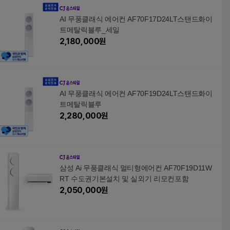
19평, 일반배관형
17평, 일반배관형
AC0
배관
AI 무풍클래식 에어컨 AF70F17D24LT스탠드화이
트메탈릭블루_세일
2,180,000
원
AI 무풍클래식 에어컨 AF70F19D24LT스탠드화이
트메탈릭블루
2,280,000
원
삼성 Ai 무풍클래식 멀티형에어컨 AF70F19D11W
RT 수도권기본설치 및 실외기 리모컨포함
2,050,000
원