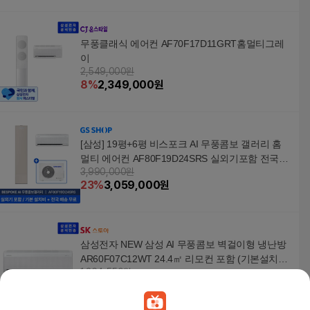
무풍클래식 에어컨 AF70F17D11GRT홈멀티그레
이
2,549,000원
8
%
2,349,000
원
[삼성] 19평+6평 비스포크 AI 무풍콤보 갤러리 홈
멀티 에어컨 AF80F19D24SRS 실외기포함 전국무
3,990,000원
료배송설치 2in1
23
%
3,059,000
원
삼성전자 NEW 삼성 AI 무풍콤보 벽걸이형 냉난방
AR60F07C12WT 24.4㎡ 리모컨 포함 (기본설치비
1,364,550원
포함) 전국설치
7
%
1,269,040
원