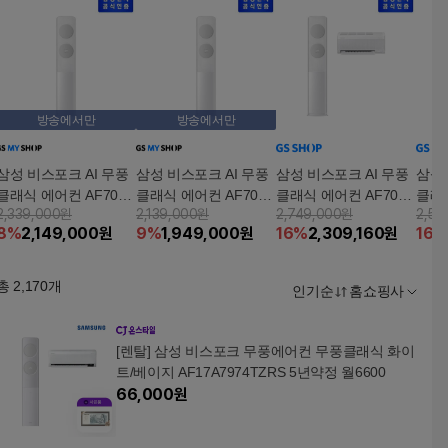
방송에서만
방송에서만
삼성 비스포크 AI 무풍
삼성 비스포크 AI 무풍
삼성 비스포크 AI 무풍
삼성 
클래식 에어컨 AF70F1
클래식 에어컨 AF70F1
클래식 에어컨 AF70F1
클래식
2,339,000원
2,139,000원
2,749,000원
2,54
9D11GT 19형 스탠드
7D11GT 17형 스탠드
9D11GRT 19+6형 홈멀
7D1
8
%
2,149,000
원
9
%
1,949,000
원
16
%
2,309,160
원
16
%
티
티
총
2,170
개
인기순
홈쇼핑사
[렌탈] 삼성 비스포크 무풍에어컨 무풍클래식 화이
트/베이지 AF17A7974TZRS 5년약정 월6600
66,000
원