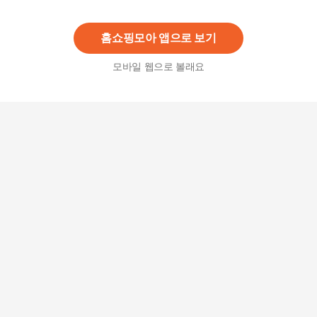
43,400
원
홈쇼핑모아 앱으로 보기
모바일 웹으로 볼래요
(냉동)비비고 노릇하게 구운 가자미구이 70g x10
개
46,900
원
(냉동) 비비고 노릇하게 구운 고등어구이 60g x5개
26,900
원
(냉동)비비고 노릇하게 구운 삼치구이 60g x10개
35,900
원