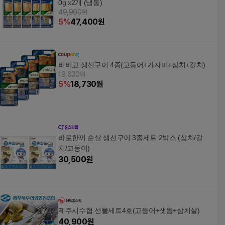
0g x2개 (냉동)
49,900원
5
%
47,400
원
비비고 생선구이 4종(고등어+가자미+삼치+갈치)
19,630원
5
%
18,730
원
바로한끼 순살 생선구이 3종세트 2박스 (삼치/갈
치/고등어)
30,500
원
제주시수협 선물세트4호(고등어+샛돔+삼치살)
40,900
원