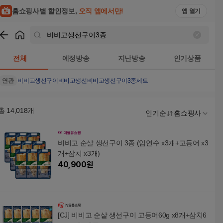
홈쇼핑사별 할인정보,
오직 앱에서만!
앱 열기
쇼핑
비비고생선구이3종
검색결과
전체
예정방송
지난방송
인기상품
연관
비비고생선구이
비비고생선
비비고생선구이3종세트
총
14,018
개
인기순
홈쇼핑사
비비고 순살 생선구이 3종 (임연수 x3개+고등어 x3
개+삼치 x3개)
40,900
원
[CJ] 비비고 순살 생선구이 고등어60g x8개+삼치6