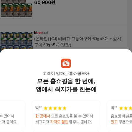
60,900
원
(온라인) [CJ] 비비고 고등어구이 60g x5개 + 삼치
구이 60g x5개 (냉장)
37,900
원
고객이 말하는 홈쇼핑모아
모든 홈쇼핑을 한 번에,
[CJ] 비비고 생선구이 고등어60g x9개(냉동)
33,000
원
앱에서 최저가를 한눈에
[CJ]비비고 순살 고등어구이 60g x5개 + 순살 삼치
구이 60g x5개 (냉장)