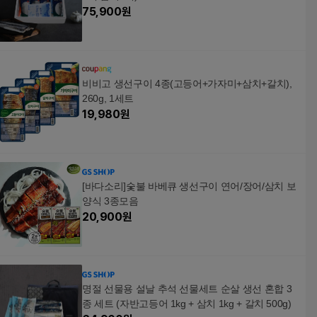
75,900
원
비비고 생선구이 4종(고등어+가자미+삼치+갈치),
260g, 1세트
19,980
원
[바다소리]숯불 바베큐 생선구이 연어/장어/삼치 보
양식 3종모음
20,900
원
명절 선물용 설날 추석 선물세트 순살 생선 혼합 3
종 세트 (자반고등어 1kg + 삼치 1kg + 갈치 500g)