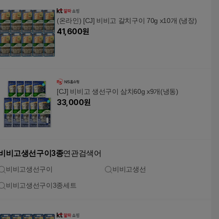
(온라인) [CJ] 비비고 갈치구이 70g x10개 (냉장)
41,600
원
[CJ] 비비고 생선구이 삼치60g x9개(냉동)
33,000
원
비비고생선구이3종
연관검색어
비비고생선구이
비비고생선
비비고생선구이3종세트