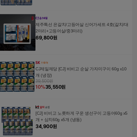
제주특선 은갈치/고등어살 신어가세트 4호(갈치/대
2마리+고등어살/중3마리)
69,800
원
CJ제일제당 [CJ] 비비고 순살 가자미구이 60g x10
개 (냉장)
39,500원
10
%
35,550
원
[CJ] 비비고 노릇하게 구운 생선구이 고등어60g x5
개 + 삼치60g x5개 (냉동)
34,900
원