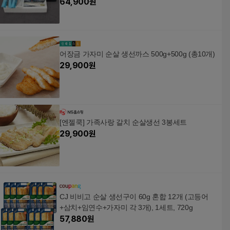
64,900
원
어장금 가자미 순살 생선까스 500g+500g (총10개)
29,900
원
[엔젤쿡] 가족사랑 갈치 순살생선 3봉세트
29,900
원
CJ 비비고 순살 생선구이 60g 혼합 12개 (고등어
+삼치+임연수+가자미 각 3개), 1세트, 720g
57,880
원