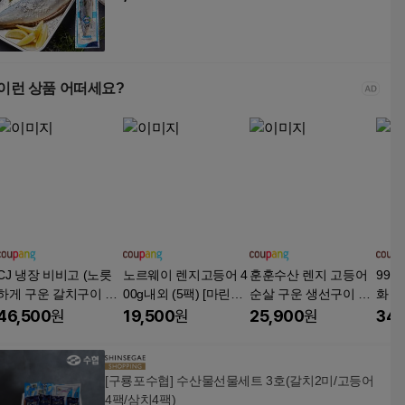
이런 상품 어떠세요?
CJ 냉장 비비고 (노릇
노르웨이 렌지고등어 4
훈훈수산 렌지 고등어
99.
하게 구운 갈치구이 70
00g내외 (5팩) [마린쉐
순살 구운 생선구이 바
화 
g+가자미구이구이 70
프의선택] 순살 고등어
로 먹는 생선 살 자반, 1
지에
46,500
원
19,500
원
25,900
원
34,
g, 70g, 5개
손질 저염 생선, 1개, 4
개, 렌지고등어 500g
이 노
00g 내외(5팩)
내외 6-7쪽
개, 7
[구룡포수협] 수산물선물세트 3호(갈치2미/고등어
4팩/삼치4팩)