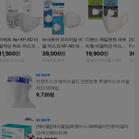
아에르 Aer KF-AD 비
뉴네퓨어 프리미엄 비
디펜스 매일편한 새부
[도착
말차단 하프 마스크 25
말 마스크 KF-AD 대형
리형 비말차단 마스크
F-A
매(1박스) /국내생산/여
(80매) 또는 비말 에스
KF-AD 중형 대형 100
리형 
11,500
원
38,000
원
19,900
원
30,
름마스크
소형(60매)
매
00개
베스트커머스샵
네퓨어스토어
엠에이치제이헬스케어
코튼
안전마스크 페이스쉴드 안면보호 투명마스크 비말
차단 10개입
9,720
원
[깨비몰][깨비몰]일회용마스크MB필터인증/비말차
단/국산화이트20