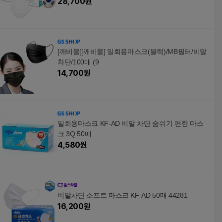
28,700
원
[깨비몰][깨비몰] 일회용마스크(블랙)/MB필터/비말
차단/100매 (9
14,700
원
일회용마스크 KF-AD 비말 차단 숨쉬기 편한 마스
크 3Q 50매
4,580
원
비말차단 소프트 마스크 KF-AD 50매 44281
16,200
원