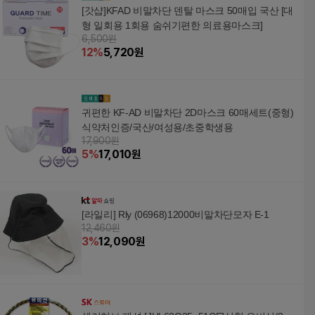
[갓샵]KFAD 비말차단 덴탈 마스크 50매입 국산 [대
형 일회용 1회용 숨쉬기편한 의료용마스크]
6,500원
12
%
5,720
원
귀편한 KF-AD 비말차단 2D마스크 60매세트(중형)
식약처인증/국산/여성용/초중학생용
17,900원
5
%
17,010
원
[라일리] Rly (06968)12000비말차단모자 E-1
12,460원
3
%
12,090
원