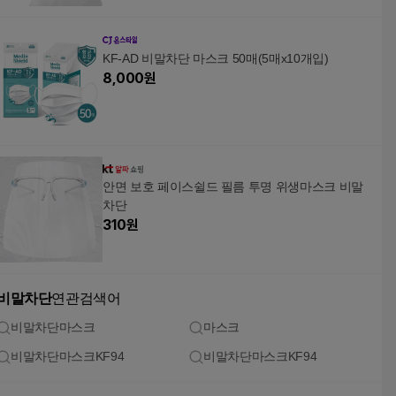
KF-AD 비말차단 마스크 50매(5매x10개입)
8,000
원
안면 보호 페이스쉴드 필름 투명 위생마스크 비말
차단
310
원
비말차단
연관검색어
비말차단마스크
마스크
비말차단마스크KF94
비말차단마스크KF94