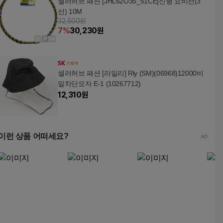
셀러허브 패션 [JHL62O35_51CE]신형 요비선(3
선) 10M
32,500원
7
%
30,230
원
셀러허브 패션 [라일리] Rly (SM)(06968)12000비
말차단모자 E-1 (10267712)
12,310
원
이런 상품 어떠세요?