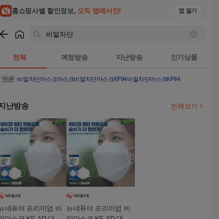
홈쇼핑사별 할인정보,
오직 앱에서만!
앱 열기
쇼핑
비말차단
검색결과
전체
예정방송
지난방송
인기상품
연관
비말차단마스크
마스크
비말차단마스크KF94
비말차단마스크KF94
지난방송
전체보기
뉴네퓨어 프리미엄 비
뉴네퓨어 프리미엄 비
말마스크 KF-AD 대형
말마스크 KF-AD 대형