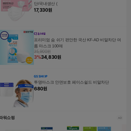
단/국내생산 (
17,330
원
프리미엄 숨 쉬기 편안한 국산 KF-AD 비말차단 여
름 마스크 100매
35,900원
3
%
34,830
원
투명마스크 안면보호 페이스쉴드 비말차단
680
원
파워쇼핑