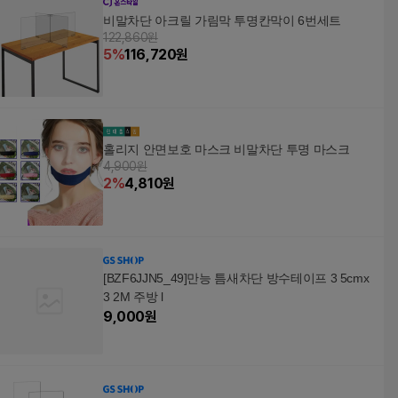
비말차단 아크릴 가림막 투명칸막이 6번세트
122,860원
5
%
116,720
원
홀리지 안면보호 마스크 비말차단 투명 마스크
4,900원
2
%
4,810
원
[BZF6JJN5_49]만능 틈새차단 방수테이프 3 5cmx
3 2M 주방 l
9,000
원