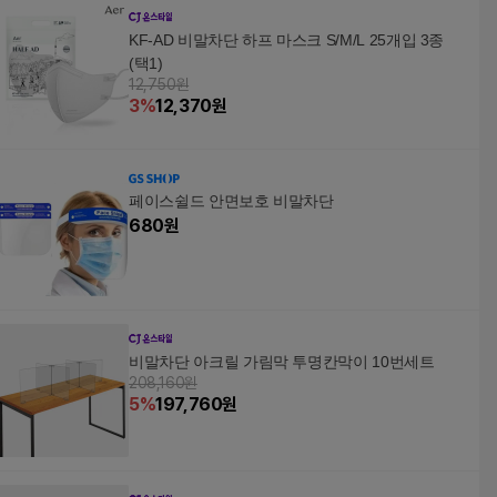
KF-AD 비말차단 하프 마스크 S/M/L 25개입 3종
(택1)
12,750원
3
%
12,370
원
페이스쉴드 안면보호 비말차단
680
원
비말차단 아크릴 가림막 투명칸막이 10번세트
208,160원
5
%
197,760
원