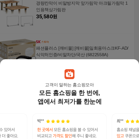
경량칸막이 비말방지막 앞가림막 아크릴가림막 1
인용책상가림판
35,580
원
패션플러스 [깨비몰] [깨비몰]일회용마스크KF-AD/
식약처인증/비말차단/국산 (6822558A)
14,700
원
고객이 말하는 홈쇼핑모아
모든 홈쇼핑을 한 번에,
비말차단 아크릴 가림막 투명칸막이 3번세트
99,610원
앱에서 최저가를 한눈에
5
%
94,630
원
얼굴 안면 보호 비말차단 보안경 작업용 워터밤 보