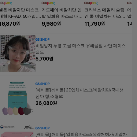
셀온 비말차단 마스크
가드데이 비말차단 덴
크리넥스 데일리 슬림
에어
대형 KF-AD, 50개입, 3
탈 일회용 마스크 대형
앤 쿨 비말차단 마스크
말차단
개, 화이트
KF-AD, 50개입, 4개, 흰
대형 KF-AD, 60개입, 1
(대
16,870
원
9,980
원
11,790
원
14,
색
개, 화이트
스크,
랙
비말방지 투명 고글 마스크 유해물질 차단 페이스
쉴드
5,700
원
[깨비몰][깨비몰] 2D입체마스크/비말차단/국내생
산/대형,소형60
26,080
원
[깨비몰][깨비몰] 일회용마스크/식약처허가/비말차