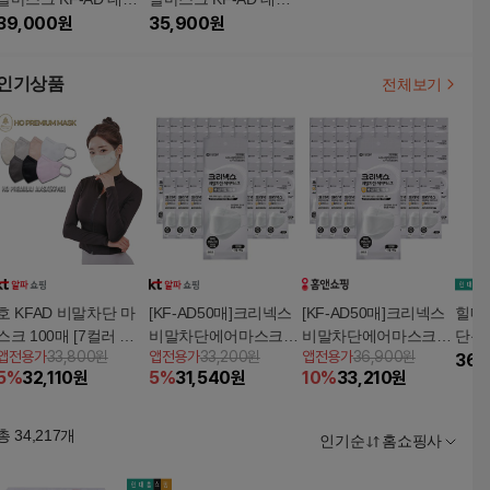
80매 (화이트)5%쿠폰
39,000
원
60매 (화이트)5%쿠폰
35,900
원
+구매 후 3천원 적립
+구매 후 3천원 적립
인기상품
전체보기
호 KFAD 비말차단 마
[KF-AD50매]크리넥스
[KF-AD50매]크리넥스
힐메이
스크 100매 [7컬러 중
비말차단에어마스크
비말차단에어마스크
단용 
앱전용가
33,800원
앱전용가
33,200원
앱전용가
36,900원
택1]
(대형)(흰색)
(대형)(흰색)
입
36,
5
%
32,110
원
5
%
31,540
원
10
%
33,210
원
총
34,217
개
인기순
홈쇼핑사