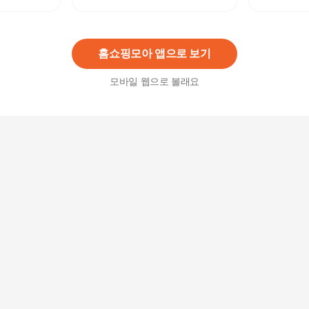
호
4,700
원
홈쇼핑모아 앱으로 보기
모바일 웹으로 볼래요
비말차단 아크릴 가림막 투명칸막이 2번세트
90,720원
5
%
86,190
원
패션플러스 [깨비몰] [깨비몰]마스크/고급형/KF-94/
비말차단/식약처/국산 (8833172A)
18,820
원
아트사인 아크릴가림막 세트12 12212/투명가림막/