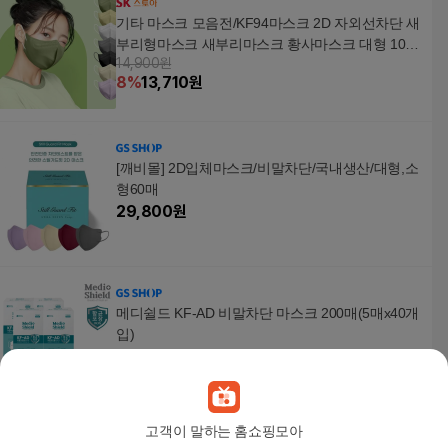
기타 마스크 모음전/KF94마스크 2D 자외선차단 새
부리형마스크 새부리마스크 황사마스크 대형 100
14,900원
매(25매입)7컬러/일회용/최저가/귀편한/여름용
8
%
13,710
원
[깨비몰] 2D입체마스크/비말차단/국내생산/대형,소
형60매
29,800
원
메디쉴드 KF-AD 비말차단 마스크 200매(5매x40개
입)
21,000
원
고객이 말하는 홈쇼핑모아