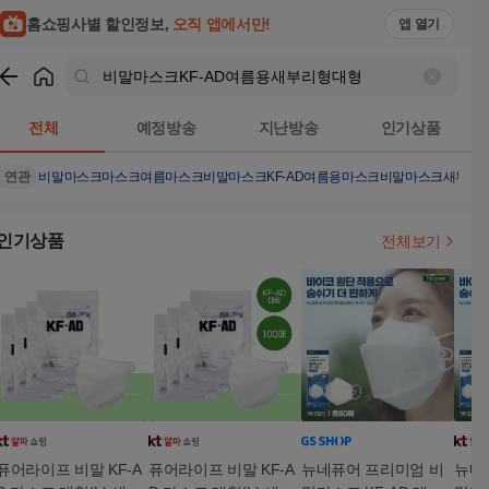
홈쇼핑사별 할인정보,
오직 앱에서만!
앱 열기
쇼핑
비말마스크KF-AD여름용새부리형대형
검색결과
전체
예정방송
지난방송
인기상품
연관
비말마스크
마스크
여름마스크
비말마스크KF-AD
여름용마스크
비말마스크새부리
인기상품
전체보기
퓨어라이프 비말 KF-A
퓨어라이프 비말 KF-A
뉴네퓨어 프리미엄 비
뉴네