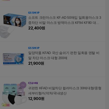
소프트 크린마스크 KF-AD 50매입 일회용마스크 3
중차단 비말 마스크 방역마스크 KF94 KF80 대형 4
4281
22,400
원
일양약품 KFAD 국산 숨쉬기 편한 일회용 덴탈 비
말 차단 마스크 대형 200매
21,900
원
귀편한 KFAD 비말차단 컬러마스크 30매대형/중형
새부리형/식약처/국내생산
12,900
원