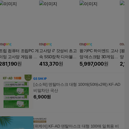
조립 컴퓨터 조립PC 게
고사양 i7 갓성비 초고
왕가PC 하이엔드 고사
[왕가
이밍 고사양 게임용 본
속 SSD장착 디아블로4
양 데스크탑 3D게임용
양 
체 롤 오버워치 메이플
배그 롤 피파4 오버워
더 파이널스 배그 풀옵
더 
281,190
원
413,370
원
5,997,000
원
2,1
배틀그라운드 팰월드
치 발로란트 조립 게이
션 게이밍 조립컴퓨터
션 
디아블로 피파 로아 마
밍 컴퓨터 GTX1060 본
롤 오버워치2 국민옵션
롤 
인크래프트 로블록스
체 PC
부터 풀옵션 조립PC
부터
[소소락] 덴탈마스크 대형 100매(50매x2팩) KF-AD
호라이즌 컴퓨터본체
비말차단 국산
6,900
원
[위케어] KF-AD 덴탈마스크 대형 100매 일회용 비