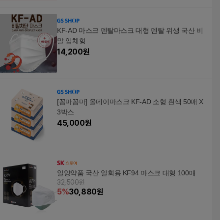
KF-AD 마스크 덴탈마스크 대형 덴탈 위생 국산 비
말 입체형
14,200
원
[꼼마꼼마] 올데이마스크 KF-AD 소형 흰색 50매 X
3박스
45,000
원
일양약품 국산 일회용 KF94 마스크 대형 100매
32,500원
5
%
30,880
원