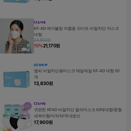
KF-AD 에어블링 여름용 라이트 비말차단 마스크
대형
24,900원
15
%
21,170
원
엠씨 비말차단용마스크 매일매일 KF-AD 대형 50
개
13,830
원
귀편한 KFAD 비말차단 컬러마스크 60매대형/중형
새부리형/식약처/국내생산
17,900
원