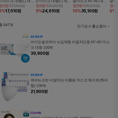
D 마스크 대형(L) 새부
D 마스크 대형(L) 새부
말마스크 KF-AD 대형
말마스
앱전용가
17,900원
앱전용가
25,900원
앱전용가
39,000원
앱전
리형 흰색 50매
리형 흰색 100매
80매 (화이트)
60매
5
%
17,010
원
5
%
24,610
원
10
%
35,100
원
5
%
총
547
개
인기순
홈쇼핑사
바이오셀프케어 뉴입체형 비말차단용 KF-AD 마스
크 대형 100매
39,900
원
에버뉴크린 비말차단 여름용 마스크 화이트(특대
형) 100매
21,900
원