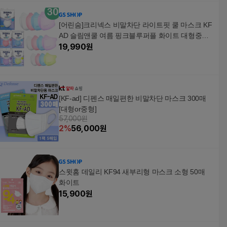
[어린숨]크리넥스 비말차단 라이트핏 쿨 마스크 KF
AD 슬림앤쿨 여름 핑크블루퍼플 화이트 대형중형
소형
19,990
원
[KF-ad] 디펜스 매일편한 비말차단 마스크 300매
[대형or중형]
57,000원
2
%
56,000
원
스윗홈 데일리 KF94 새부리형 마스크 소형 50매
화이트
15,900
원