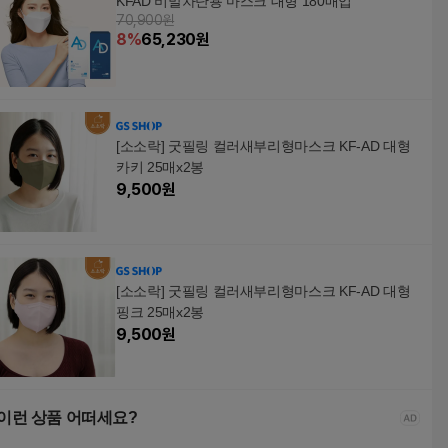
KFAD 비말차단용 마스크 대형 180매입
70,900원
8
%
65,230
원
[소소락] 굿필링 컬러새부리형마스크 KF-AD 대형
카키 25매x2봉
9,500
원
[소소락] 굿필링 컬러새부리형마스크 KF-AD 대형
핑크 25매x2봉
9,500
원
이런 상품 어떠세요?