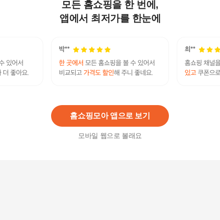
모든 홈쇼핑을 한 번에,
에버뉴크린 비말차단 여름용 마스크 베이지(대형)
100매
앱에서 최저가를 한눈에
21,900
원
에버뉴크린 새부리형 비말차단마스크KF-AD베이
지/대형플러스 100입
10,900원
3
%
10,580
원
홈쇼핑모아 앱으로 보기
모바일 웹으로 볼래요
미마 보건용마스크 중형 흰색 30개입(KF94)
24,000원
4
%
23,040
원
KD 아로하 황사방역용 KF94 마스크 50매 [벌크형]