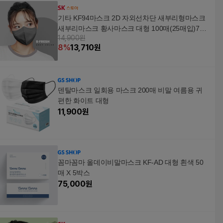
기타 KF94마스크 2D 자외선차단 새부리형마스크
새부리마스크 황사마스크 대형 100매(25매입)7컬
14,900원
러/일회용/최저가/귀편한/여름용
8
%
13,710
원
덴탈마스크 일회용 마스크 200매 비말 여름용 귀
편한 화이트 대형
11,900
원
꼼마꼼마 올데이비말마스크 KF-AD 대형 흰색 50
매 X 5박스
75,000
원