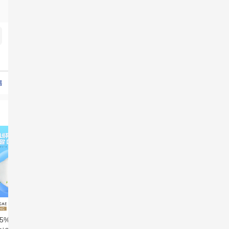
름용마스크대형
비말마스크KF-AD
여름용마스크KF-AD
여름용비말
민5%할인]뉴네퓨어
힐메이드 KFAD 비말차
힐메이드 KFAD 비말차
퓨어라이프