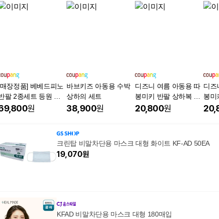
[매장정품] 베베드피노
바브키즈 아동용 수박
디즈니 여름 아동용 따
디즈
반팔 2종세트 등원 등
상하의 세트
봉미키 반팔 상하복 상
봉미
교 일상 여행 상하의 셋
하세트
하세
69,800
원
38,900
원
20,800
원
20,
업
크린탑 비말차단용 마스크 대형 화이트 KF-AD 50EA
19,070
원
KFAD 비말차단용 마스크 대형 180매입