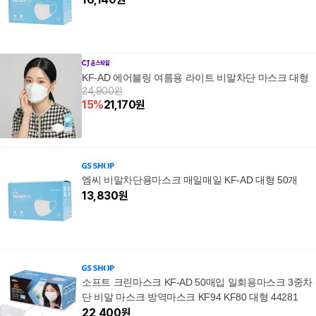
KF-AD 에어블링 여름용 라이트 비말차단 마스크 대형
24,900원
15
%
21,170
원
엠씨 비말차단용마스크 매일매일 KF-AD 대형 50개
13,830
원
소프트 크린마스크 KF-AD 50매입 일회용마스크 3중차
단 비말 마스크 방역마스크 KF94 KF80 대형 44281
22,400
원