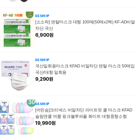
[소소락] 덴탈마스크 대형 100매(50매x2팩) KF-AD비말
차단 국산
6,900
원
국산일회용마스크 KFAD 비말차단 덴탈 마스크 50매입
국산/대형 일회용
9,290
원
[어린숨]크리넥스 비말차단 라이트핏 쿨 마스크 KFAD
슬림앤쿨 여름 핑크블루퍼플 화이트 대형중형소형
19,990
원