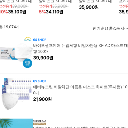
말마스크 KF-AD 대형
말마스크 KF-AD 대형
말마스크 KF-AD 대형
프리
앱전용가
39,000원
앱전용가
35,900원
앱전
80매 (화이트)
60매 [화이트]
[화이트 60매]
35,900
원
KF-
10
%
35,100
원
5
%
34,110
원
35,
매]
총
19,074
개
인기순
홈쇼핑사
바이오셀프케어 뉴입체형 비말차단용 KF-AD 마스크 대
형 100매
39,900
원
에버뉴크린 비말차단 여름용 마스크 화이트(특대형) 10
0매
21,900
원