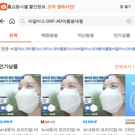
홈쇼핑사별 할인정보,
오직 앱에서만!
앱 열기
쇼핑
비말마스크KF-AD여름용대형
검색결과
전체
예정방송
지난방송
인기상품
연관
비말마스크
여름마스크
마스크
여름용마스크
비말마스크대형
여름용비말마스크
여
인기상품
전체보기
뉴네퓨어 프리미엄 비
뉴네퓨어 프리미엄 비
뉴네퓨어 프리미엄 비
[국