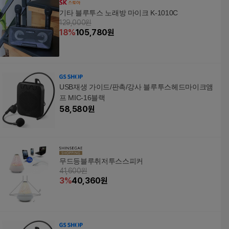
기타 블루투스 노래방 마이크 K-1010C
129,000원
18
%
105,780
원
USB재생 가이드/판촉/강사 블루투스헤드마이크앰
프 MIC-16블랙
58,580
원
무드등블루취저투스스피커
41,600원
3
%
40,360
원