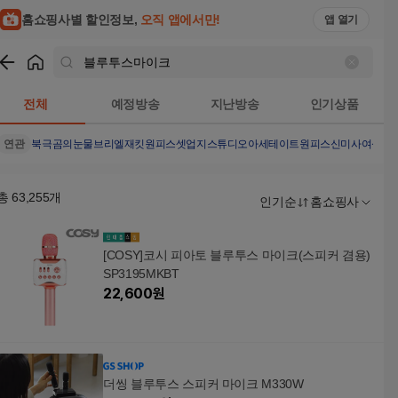
홈쇼핑사별 할인정보,
오직 앱에서만!
앱 열기
쇼핑
블루투스마이크
검색결과
전체
예정방송
지난방송
인기상품
연관
북극곰의눈물
브리엘재킷원피스셋업
지스튜디오아세테이트원피스
신미사여성슬
총
63,255
개
인기순
홈쇼핑사
[COSY]코시 피아토 블루투스 마이크(스피커 겸용)
SP3195MKBT
22,600
원
더씽 블루투스 스피커 마이크 M330W