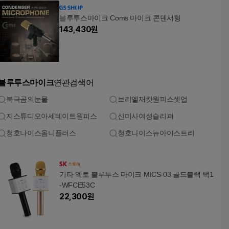
블루투스마이크 Coms 마이크 콘덴서형
143,430
원
블루투스마이크
연관검색어
북극곰의눈물
브리엘재킷원피스셋업
지스튜디오아세테이트원피스
신미사여성슬리퍼
청호나이스옴니플러스
청호나이스뉴아이스트리
기타 엑토 블루투스 마이크 MICS-03 골드블랙 택1
-WFCE53C
22,300
원