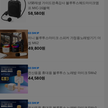
USB재생 가이드판촉강사 블루투스헤드마이크앰
프 MIC-16블랙
58,580
원
미니 블루투스마이크 스피커 가정용노래방기기 더
씽 M62
49,800
원
전산용품 휴대용 블루투스 노래방 마이크 5Wx2
44,580
원
전산용품 휴대용 블루투스 노래방 마이크 5Wx2