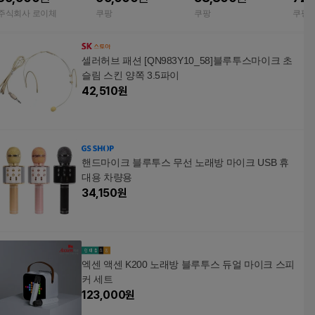
투스노래방마이크 미
주식회사 로이체
쿠팡
쿠팡
쿠팡
니방음부스 노래연습
방음마이크 가정용 방
음마이크
셀러허브 패션 [QN983Y10_58]블루투스마이크 초
슬림 스킨 양쪽 3.5파이
42,510
원
핸드마이크 블루투스 무선 노래방 마이크 USB 휴
대용 차량용
34,150
원
엑센 액센 K200 노래방 블루투스 듀얼 마이크 스피
커 세트
123,000
원