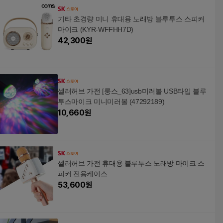
기타 초경량 미니 휴대용 노래방 블루투스 스피커
마이크 (KYR-WFFHH7D)
42,300
원
셀러허브 가전 [룽스_63]usb미러볼 USB타입 블루
투스마이크 미니미러볼 (47292189)
10,660
원
셀러허브 가전 휴대용 블루투스 노래방 마이크 스
피커 전용케이스
53,600
원