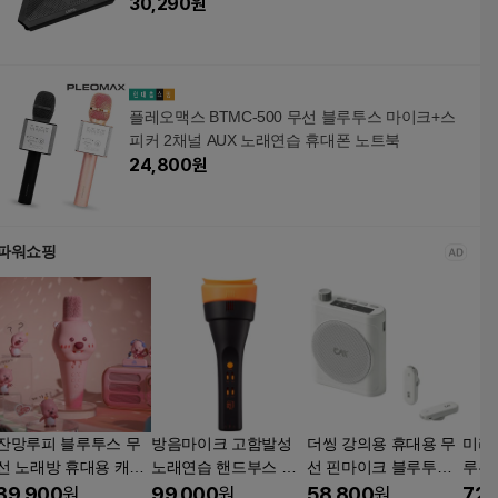
수업용
30,290
원
플레오맥스 BTMC-500 무선 블루투스 마이크+스
피커 2채널 AUX 노래연습 휴대폰 노트북
24,800
원
파워쇼핑
잔망루피 블루투스 무
방음마이크 고함발성
더씽 강의용 휴대용 무
미라클
선 노래방 휴대용 캐릭
노래연습 핸드부스 노
선 핀마이크 블루투스
루투
터 마이크 2023
래방 방음 마이크 블루
스피커 화이트 M120W
39,900
원
99,000
원
58,800
원
72,