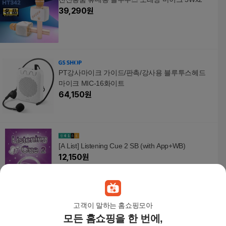
39,290
원
PT강사마이크 가이드/판촉/강사용 블루투스헤드
마이크 MIC-16화이트
64,150
원
[A List] Listening Cue 2 SB (with App+WB)
12,150
원
고객이 말하는 홈쇼핑모아
모든 홈쇼핑을 한 번에,
블루투스마이크 강의용 유선 앰프 휴대용 마이크