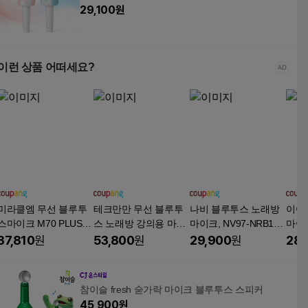
29,100
원
이런 상품 어떠세요?
미라클엠 무선 블루투
테크만만 무선 블루투
나비 블루투스 노래방
이어
스마이크 M70 PLUS,
스 노래방 강의용 마이
마이크, NV97-NRB10,
마이크
Miracle M70+, 블랙 +
크, 블랙, BM01
블랙
37,810
원
53,800
원
29,900
원
28,
골드
참이슬 fresh 숟가락 마이크 블루투스 스피커
45,900
원