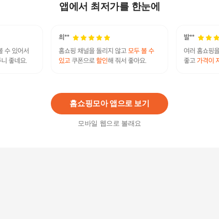
가이드 수업용
앱에서 최저가를 한눈에
96,430
원
스피커 블루투스 골드블랙 마이크 택1 MICS-03
25,200
원
홈쇼핑모아 앱으로 보기
모바일 웹으로 볼래요
[라일리] Rly 실버 휴대용 노래방 마이크 블루투스
19,630원
3
%
19,050
원
네트워크기타 휴대용 블루투스 노래방 마이크 5W
x2