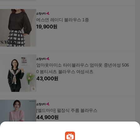
에스연 레이디 블라우스 1종
19,900
원
엄마옷마미소 타이블라우스 엄마옷 중년여성 506
0 봄티셔츠 블라우스 여성셔츠
43,000
원
[엘드마마] 펄장식 주름 블라우스
44,900
원