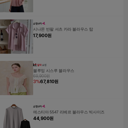
시나몬 반팔 셔츠 카라 블라우스 탑
17,900
원
블루밍 시스루 블라우스
69,900원
3
%
67,810
원
에스티아 5547 리베르 블라우스 빅사이즈
44,900
원