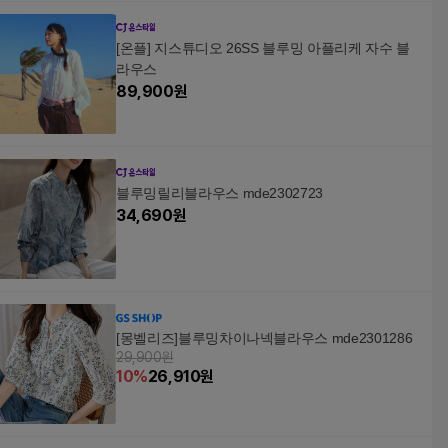
[온플] 지스튜디오 26SS 블루밍 아플리케 자수 블
라우스
89,900
원
블루밍릴리블라우스 mde2302723
34,690
원
[몽벨리즈]블루밍차이나넥블라우스 mde2301286
29,900원
10
%
26,910
원