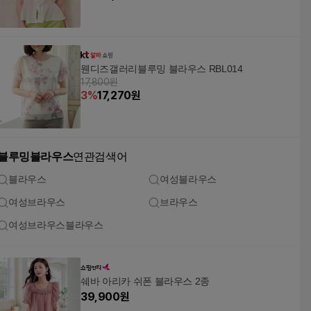
웬디즈갤러리블루밍 블라우스 RBL014
17,800원
3
%
17,270
원
블루밍블라우스
연관검색어
블라우스
여성블라우스
여성브라우스
브라우스
여성브라우스블라우스
쉐바 아리카 쉬폰 블라우스 2종
39,900
원