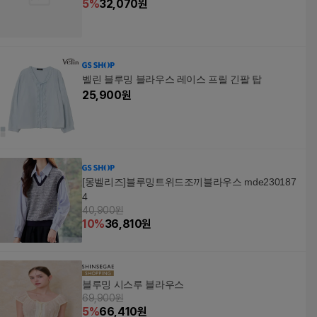
5
%
32,070
원
벨린 블루밍 블라우스 레이스 프릴 긴팔 탑
25,900
원
[몽벨리즈]블루밍트위드조끼블라우스 mde230187
4
40,900원
10
%
36,810
원
블루밍 시스루 블라우스
69,900원
5
%
66,410
원