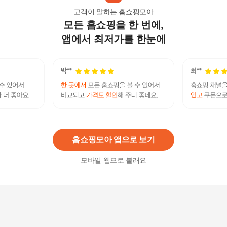
고객이 말하는 홈쇼핑모아
모든 홈쇼핑을 한 번에,
H스타일(BL)블루밍르베이플리츠블라우스 봄 여성
블라우스 브라우스 셔츠 간절기 남방 데일리
앱에서 최저가를 한눈에
50,160
원
오일릴리 포인트 블라우스 OWDS7BL014-50
158,000
원
홈쇼핑모아 앱으로 보기
모바일 웹으로 볼래요
시그니처 블라우스 블랙
12,900
원