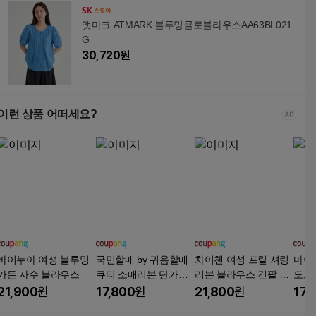
앳마크 ATMARK 블루밍클로블라우스AA63BL021
G
30,720
원
이런 상품 어떠세요?
바이누아 여성 블루밍
국민할매 by 귀욤할매
차이첸 여성 프릴 셔링
마이클
가든 자수 블라우스
큐티 소매리본 단가라
리본 블라우스 긴팔 상
도트
블라우스[PR-442]
의 간절기 데일리 오피
라우
21,900
원
17,800
원
21,800
원
17,
스룩 봄 가을 셔츠