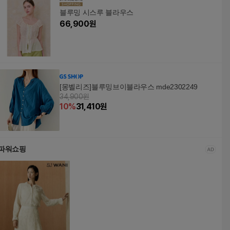
블루밍 시스루 블라우스
66,900
원
[몽벨리즈]블루밍브이블라우스 mde2302249
34,900원
10
%
31,410
원
파워쇼핑