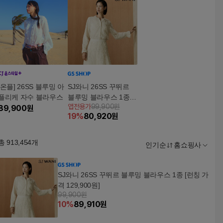
[온플] 26SS 블루밍 아
SJ와니 26SS 꾸뛰르
플리케 자수 블라우스
블루밍 블라우스 1종
앱전용가
99,900원
89,900
원
[런칭 가격 129,900원]
19
%
80,920
원
총
913,454
개
인기순
홈쇼핑사
SJ와니 26SS 꾸뛰르 블루밍 블라우스 1종 [런칭 가
격 129,900원]
99,900원
10
%
89,910
원