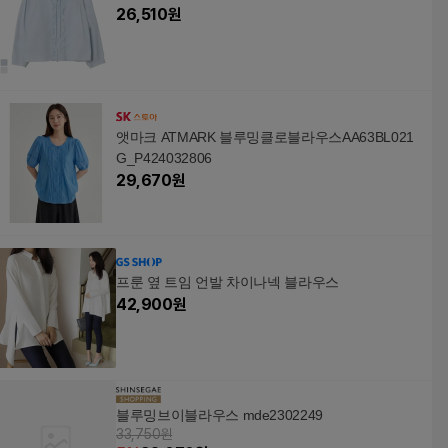
26,510
원
앳마크 ATMARK 블루밍클로블라우스AA63BL021
G_P424032806
29,670
원
프룬 옆 트임 언발 차이나넥 블라우스
42,900
원
블루밍브이블라우스 mde2302249
33,750원