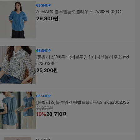
ATMARK 블루밍클로블라우스_AA63BL021G
29,900
원
[몽벨리즈][빠른배송]블루밍차이나넥블라우스 md
e2301286
25,200
원
[몽벨리즈]블루밍셔링벨트블라우스 mde2302095
31,900원
10
%
28,710
원