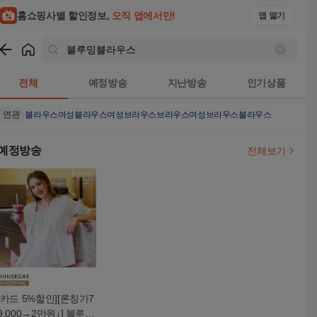
홈쇼핑사별 할인정보,
오직 앱에서만!
앱 열기
쇼핑
블루밍블라우스
검색결과
전체
예정방송
지난방송
인기상품
연관
블라우스
여성블라우스
여성브라우스
브라우스
여성브라우스블라우스
예정방송
전체보기
[카드 5%할인][론칭가7
9,000→2만원↓] 블루핏