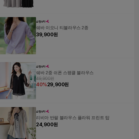
쉐바 이오니 티블라우스 2종
39,900
원
쉐바 2중 쉬폰 스팽클 블라우스
49,900원
40
%
29,900
원
리비아 반팔 블라우스 플라워 프린트 탑
24,900
원