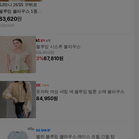
SJ와니 26SS 꾸뛰르
블루밍 블라우스 1종
[런칭 가격 129,900원]
83,620
원
TV상품
GSSHOP
블루밍 시스루 블라우스
69,900원
3
%
67,810
원
옷자락 여성 셔링 넥 블루밍 벌룬 소매 블라우스
84,950
원
벨린 블루밍 블라우스 레이스 프릴 긴팔 탑