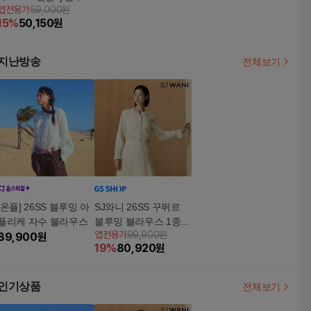
앱전용가
59,000원
아일렛 블라우스 SET
15
%
50,150
원
지난방송
전체보기
[온플] 26SS 블루밍 아
SJ와니 26SS 꾸뛰르
플리케 자수 블라우스
블루밍 블라우스 1종
앱전용가
99,900원
89,900
원
[런칭 가격 129,900원]
19
%
80,920
원
인기상품
전체보기