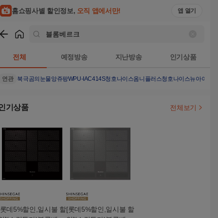
홈쇼핑사별 할인정보,
오직 앱에서만!
앱 열기
쇼핑
블롬베르크
검색결과
전체
예정방송
지난방송
인기상품
연관
북극곰의눈물
앙쥬팡
WPU-IAC414S
청호나이스옴니플러스
청호나이스뉴아이스
인기상품
전체보기
[롯데5%할인,일시불 할
[롯데5%할인,일시불 할