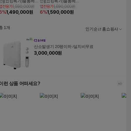
인](쇼킹특가)블롬베르
인](쇼킹특가)블롬베르
앱전용가
1,590,000원
앱전용가
1,690,000원
크 올플렉스 9 인덕션
크 올플렉스 9 인덕션
6
%
1,490,000
원
6
%
1,590,000
원
블랙(MIN59078N)
그레이(MIN59078VG)
총
1
개
인기순
홈쇼핑사
산소발생기 20평이하 /설치비무료
3,000,000
원
이런 상품 어떠세요?