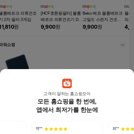
블롬베르크 의류건조
[HCF호환용필터] 블롬
Beko 베코 블롬베르크
플라
기 2차 필터 3개입
베르크 의류건조기 DH
고밀도 스펀지 건조기
의류건
P24412 - 호환용 필터
필터 호환용 3매
청소
11,810
원
9,900
원
9,900
원
4,9
2개 + 청소 브러쉬 1개
파워쇼핑
고객이 말하는 홈쇼핑모아
블롬베르크 베코 건조
모든 홈쇼핑을 한 번에,
기필터 4개 진동 패드
호환
앱에서 최저가를 한눈에
9,800
원
나팔래옹