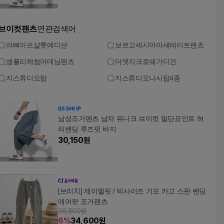
브이컷팬츠
연관검색어
라삐아프샬롯에디션
보르고세시아아세테이트팬츠
셈플리체썸머데님팬츠
더엣지크로쉐가디건
지스튜디오탑
지스튜디오나시탑4종
남성조거팬츠 남자 유니크 브이컷 밑단포인트 허
리밴딩 루즈핏 바지
30,150
원
[브리치] 제이엘핏 / 빅사이즈 기모 카고 스판 밴딩
에어팟 조거팬츠
36,800원
6
%
34,600
원