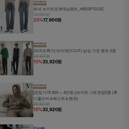
화세 브이컷포켓데님팬츠_HB5SPT015C
23,860원
25
%
17,900
원
[파격초특가] 브이컷(V.CUT) 남성 기모 팬츠 3종
39,900원
15
%
33,920
원
[런칭가79,900→ 4만원↓]브이컷 니트셋업3종 (후
디풀오버＆베스트＆팬츠)
39,900원
15
%
33,920
원