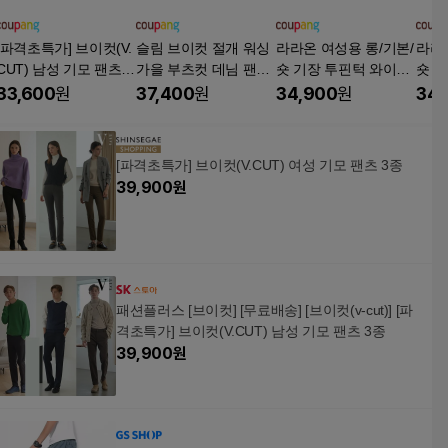
[파격초특가] 브이컷(V.
슬림 브이컷 절개 워싱
라라온 여성용 롱/기본/
라라온
CUT) 남성 기모 팬츠 3
가을 부츠컷 데님 팬츠
숏 기장 투핀턱 와이드
숏 
종
3size
뒷밴딩 슬랙스 26TSP4
뒷밴딩
33,600
원
37,400
원
34,900
원
34,
234
234
[파격초특가] 브이컷(V.CUT) 여성 기모 팬츠 3종
39,900
원
패션플러스 [브이컷] [무료배송] [브이컷(v-cut)] [파
격초특가] 브이컷(V.CUT) 남성 기모 팬츠 3종
39,900
원