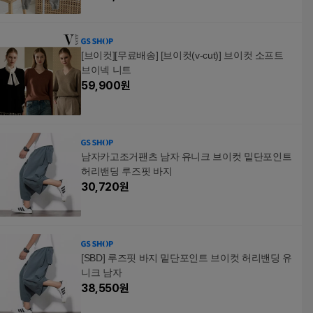
[브이컷][무료배송] [브이컷(v-cut)] 브이컷 소프트
브이넥 니트
59,900
원
남자카고조거팬츠 남자 유니크 브이컷 밑단포인트
허리밴딩 루즈핏 바지
30,720
원
[SBD] 루즈핏 바지 밑단포인트 브이컷 허리밴딩 유
니크 남자
38,550
원