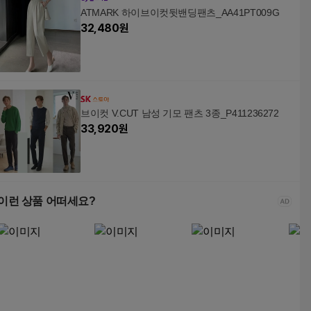
ATMARK 하이브이컷뒷밴딩팬츠_AA41PT009G
32,480
원
브이컷 V.CUT 남성 기모 팬츠 3종_P411236272
33,920
원
이런 상품 어떠세요?