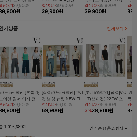
앱전용가
39,900원
앱전용가
39,900원
앱전용가
39,900원
앱전
셋업 3종(티셔츠+팬츠
이컷 니트셋업3종 (후
여성 기모 팬츠 3종
남성 
39,900
원
39,900
원
39,900
원
39,
+슬리브리스)
디풀오버＆베스트＆팬
츠)
인기상품
전체보기
[카드 5%할인][초특가]
[삼성카드5%할인]브이
[롯데5%할인][남성]V.C
[카드
브이컷 썸머 이지 팬츠
컷 남성 뉴핏 NEW FIT
UT(브이컷) 22FW 스트
특가]
앱전용가
39,900원
앱전용가
69,900원
앱전용가
39,900원
앱전
4종
아이스팬츠 3종
레치 조거팬츠 3종
여성 
39,900
원
69,900
원
3
%
38,900
원
39,
총
1,016,689
개
인기순
홈쇼핑사