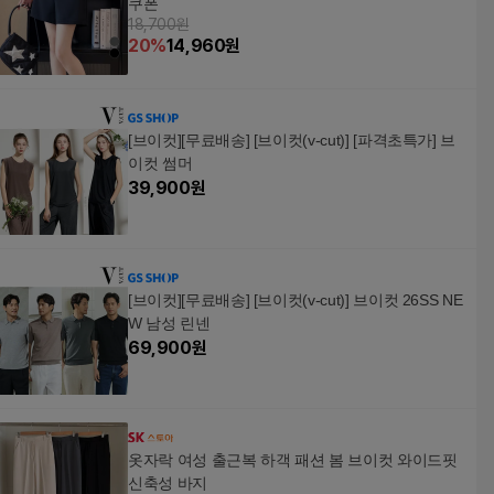
쿠폰
18,700원
20
%
14,960
원
[브이컷][무료배송] [브이컷(v-cut)] [파격초특가] 브
이컷 썸머
39,900
원
[브이컷][무료배송] [브이컷(v-cut)] 브이컷 26SS NE
W 남성 린넨
69,900
원
옷자락 여성 출근복 하객 패션 봄 브이컷 와이드핏
신축성 바지