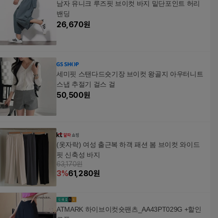
남자 유니크 루즈핏 브이컷 바지 밑단포인트 허리
밴딩
26,670
원
세미핏 스탠다드숏기장 브이컷 왕골지 아우터니트
스냅 추절기 걸스 걸
50,500
원
(옷자락) 여성 출근복 하객 패션 봄 브이컷 와이드
핏 신축성 바지
63,170원
3
%
61,280
원
ATMARK 하이브이컷숏팬츠_AA43PT029G +할인