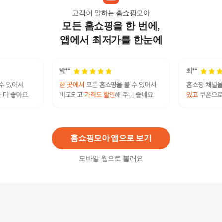
고객이 말하는 홈쇼핑모아
모든 홈쇼핑을 한 번에,
남자슬렉스바지 남자 유니크 브이컷 밑단포인트
허리밴딩 루즈핏 바지
앱에서 최저가를 한눈에
27,150
원
[브이컷][무료배송] [브이컷(v-cut)] 브이컷 코튼100
튜블러 티
49,900
원
홈쇼핑모아 앱으로 보기
모바일 웹으로 볼래요
[브이컷][무료배송] [브이컷(v-cut)] 브이컷 키즈 오
가닉 면
29,900
원