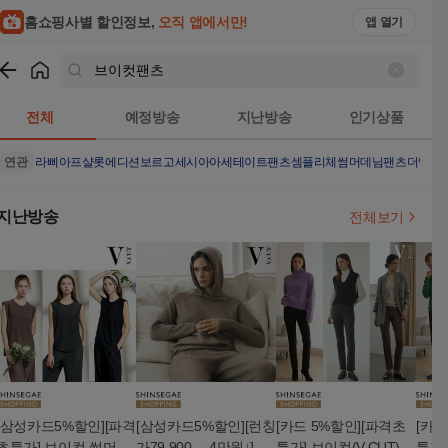
홈쇼핑사별 할인정보,
오직 앱에서만!
앱 열기
쇼핑
브이컷팬츠
검색결과
전체
예정방송
지난방송
인기상품
연관
라삐아프샬롯에디션
보르고세시아아세테이트팬츠
셈플리체썸머데님팬츠
더엣지
지난방송
전체보기
[삼성카드5%할인][파격
[삼성카드5%할인][런칭
[카드 5%할인][파격초
[카드
초특가] 브이컷 썸머 쿨
가79,900→ 4만원↓]브
특가] 브이컷(V.CUT)
특가]