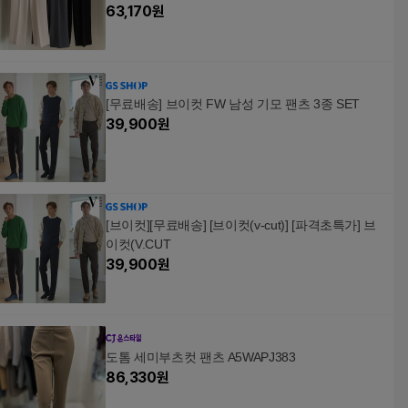
63,170
원
[무료배송] 브이컷 FW 남성 기모 팬츠 3종 SET
39,900
원
[브이컷][무료배송] [브이컷(v-cut)] [파격초특가] 브
이컷(V.CUT
39,900
원
도톰 세미부츠컷 팬츠 A5WAPJ383
86,330
원