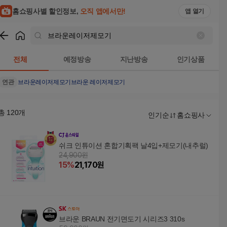
홈쇼핑사별 할인정보,
오직 앱에서만!
앱 열기
쇼핑
브라운레이저제모기
검색결과
전체
예정방송
지난방송
인기상품
연관
브라운레이저제모기
브라운 레이저제모기
총
120
개
인기순
홈쇼핑사
쉬크 인튜이션 혼합기획팩 날4입+제모기(내추럴)
24,900원
15
%
21,170
원
브라운 BRAUN 전기면도기 시리즈3 310s