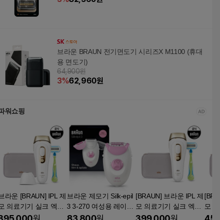
브라운 BRAUN 전기면도기 시리즈X M1100 (휴대
용 면도기)
64,900원
3
%
62,960
원
파워쇼핑
브라운 [BRAUN] IPL 제
브라운 제모기 Silk-epil
[BRAUN] 브라운 IPL 제
[BR
모 의료기기 실크 엑스
3 3-270 여성용 레이저
모 의료기기 실크 엑스
모 
퍼트 프로 PL5154
제모기
퍼트 프로 PL5054 (본
퍼트 
395,000
원
83,800
원
399,000
원
459