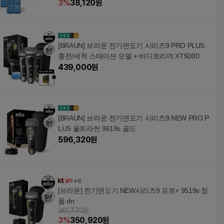
3
%
38,120
원
[BRAUN] 브라운 전기면도기 시리즈9 PRO PLUS
충전/세척 스테이션 모델 + 바디트리머 XT5000
439,000
원
[BRAUN] 브라운 전기면도기 시리즈9 NEW PRO P
LUS 울트라씬 9619s 골드
596,320
원
[브라운] 전기면도기 NEW시리즈9 프로+ 9519s 정
품 dn
361,770원
3
%
350,920
원