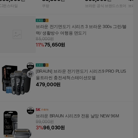
체+충전기+파우치+비
체+
CJ온스타일
쿠팡
브라운 공식 브랜드스토어
브라운
너스 면도기) + 슈퍼적
치+
립 모델
브라운 전기면도기 시리즈 3 브라운 300s 그린/블
랙/ 생활방수 여행용 면도기
85,000원
11
%
75,650
원
[BRAUN] 브라운 전기면도기 시리즈9 PRO PLUS
울트라씬 충전세척스테이션모델
479,000
원
브라운 BRAUN 시리즈9 전용 날망 NEW 96M
99,000원
3
%
96,030
원