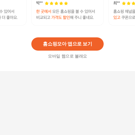
[BRAUN] 브라운 전기면도기 시리즈9 PRO PLUS
프로 스킨케어 구성 모델(색상선택) + 파워케이스
489,000
원
홈쇼핑모아 앱으로 보기
모바일 웹으로 볼래요
[BRAUN] 브라운 전기면도기 시리즈9 PRO PLUS
울트라씬 9667cc+파워케이스 번들팩 실버
529,000
원
[BRAUN] 전기면도기 세정액 NEW CCR 세정액 모
음
21,900
원