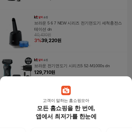
브라운 5 6 7 NEW 시리즈 전기면도기 세척충전스
테이션 dn
40,430원
3
%
39,220
원
브라운 전기면도기 시리즈5 52-M1000s dn
129,710
원
고객이 말하는 홈쇼핑모아
모든 홈쇼핑을 한 번에,
브라운 BRAUN 전기면도기 전용 3in1 클린 앤 리뉴
CCR5+1 세정액 6개
앱에서 최저가를 한눈에
42,900원
3
%
41,620
원