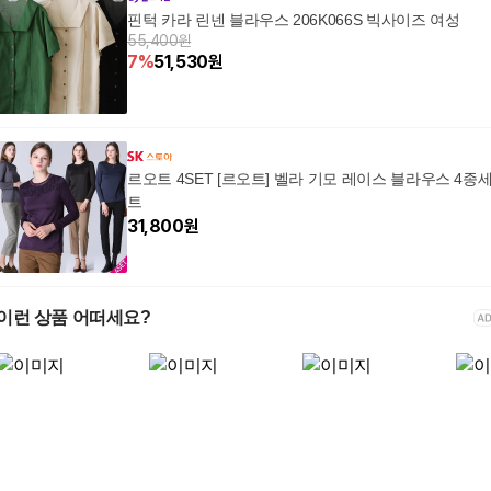
핀턱 카라 린넨 블라우스 206K066S 빅사이즈 여성
55,400원
7
%
51,530
원
르오트 4SET [르오트] 벨라 기모 레이스 블라우스 4종
트
31,800
원
이런 상품 어떠세요?