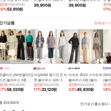
앱전용가
59,900원
앱전
일렛 자수 블라우스 3
(자켓+블라우스+민소
39,900
원
세트
39,900
원
(자
10
%
53,910
원
17
%
종 세트
매)
매)
인기상품
전체보기
앤클라인 [AK앤클라인]
마담4060 풍기인견 자
마르조 26SS 스카프넥
26
인견 블라우스 3종 세
켓 블라우스 세트 3종
블라우스 4종 (블라우
(블
앱전용가
69,900원
앱전용가
39,900원
앱전용가
59,900원
앱전
트
(자켓+블라우스+민소
스3종+스카프1종)
17
%
58,020
원
17
%
33,120
원
23
%
45,830
원
14
%
매)
총
424,003
개
인기순
홈쇼핑사