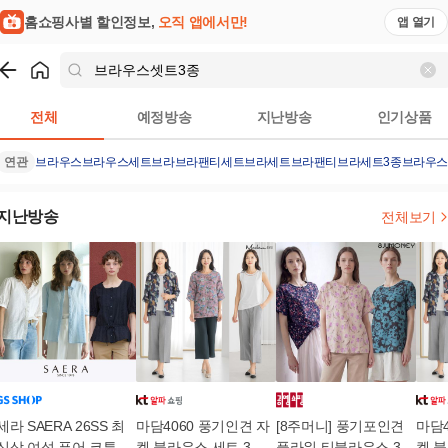
홈쇼핑사별 할인정보,
오직 앱에서만!
앱 열기
쇼핑
브라우스셋트3종
검색결과
전체
예정방송
지난방송
인기상품
연관
브라우스
브라우스세트
브라
브라팬티세트
브라세트
브라팬티
브라세트3종
브라우스
지난방송
전체보기
세라 SAERA 26SS 최
마담4060 풍기인견 자
[8주머니] 풍기포인견
마담4
신상 여성 퓨어 코튼 아
켓 블라우스 세트 3종
플라워 티블라우스 3종
켓 블