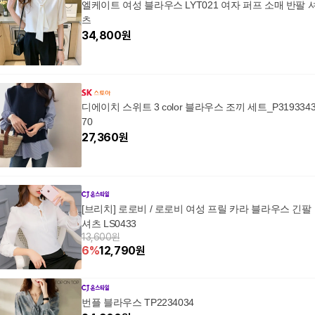
엘케이트 여성 블라우스 LYT021 여자 퍼프 소매 반팔 
츠
34,800
원
디에이치 스위트 3 color 블라우스 조끼 세트_P319334
70
27,360
원
[브리치] 로로비 / 로로비 여성 프릴 카라 블라우스 긴팔
셔츠 LS0433
13,600원
6
%
12,790
원
번플 블라우스 TP2234034