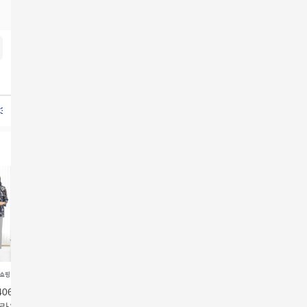
3종
브라우스3종세트
브라우스3종
060 풍기인견 자
[Wolsey]울시 26SS 여
헬렌카렌 25SS 블루종
앤클라인 
라우스 세트 3종
성 썸머 시스루 블라우
티블라우스 3종세트
인견 블라