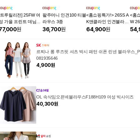
[트루릴리전] 25FW 여
팔주머니 인견100 티블
<홈쇼핑특가!> 26SS A
<홈
성 가을 프린트 데님셔
라우스 3종
K앤클라인 인견블라우
W 2
츠 2종세트
스 3종
라우
77,000
원
36,700
원
64,900
원
54,
르찌나 롱 루즈핏 셔츠 박시 패턴 쉬폰 린넨 블라우스_
081935646
4,900
원
OL 속삭임오픈넥블라우스F188H109 여성 빅사이즈
40,300
원