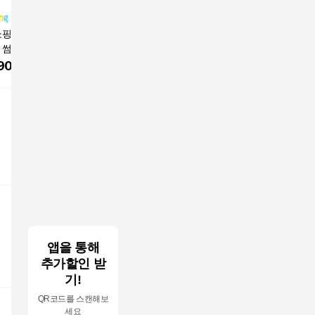
쇼핑특가>케이시박
<홈쇼핑특가!> 26SS A
마담4060 풍기인견 자
헬리꽁땡 
6 썸머 아트웍 티블
K앤클라인 인견블라우
켓 블라우스 세트 3종
스 3종세트 
스 3종
스 3종
(자켓+블라우스+민소
2)
900
원
65,900
원
39,900
원
30,870
매)
P
앱을 통해
추가할인 받
기!
QR코드를 스캔해보
세요