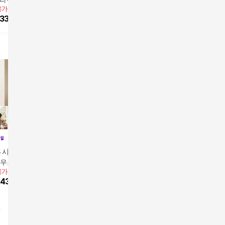
용가
39,900원
앱전용가
69,900원
앱전용가
59,900원
앱전용가
6
켓+블라우스+민소
스 3종 세트
트
33,120
원
15
%
59,420
원
17
%
49,720
원
17
%
58,
SS 시어블라우스3종
[Wolsey]울시 26SS 여
[크레송] 에르 블라우스
시어 글로
라우스2종+브라탑)
성 썸머 시스루 블라우
3종
3종
용가
49,900원
앱전용가
69,900원
스 3종 세트
49,900
원
49,900
43,161
원
15
%
59,420
원