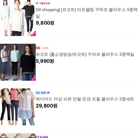
[W shopping] [르오트] 아트몰링 꾸띄르 블라우스 3종택
일
9,800
원
르오트 [홈쇼핑방송/르오트] 꾸띄르 블라우스 3종택일
5,990
원
레이어드 여성 쉬폰 반팔 린넨 프릴 블라우스 3종세트
29,800
원