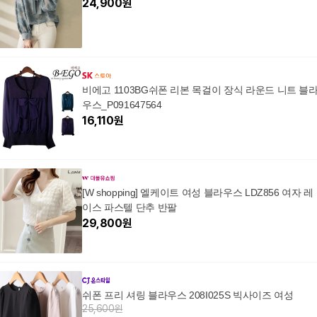
24,900
원
비에고 1103BG쉬폰 리본 목걸이 장식 라운드 니트 블
우스_P091647564
16,110
원
[W shopping] 엘케이트 여성 블라우스 LDZ856 여자 레
이스 파스텔 단추 반팔
29,800
원
쉬폰 프리 셔링 블라우스 208I025S 빅사이즈 여성
25,600원