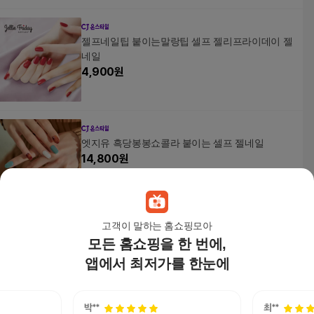
젤프네일팁 붙이는말랑팁 셀프 젤리프라이데이 젤
네일
4,900
원
엣지유 흑당봉봉쇼콜라 붙이는 셀프 젤네일
14,800
원
고객이 말하는 홈쇼핑모아
모든 홈쇼핑을 한 번에,
엣지유 메리스노우 붙이는 셀프 젤네일
16,800원
앱에서 최저가를 한눈에
7
%
15,630
원