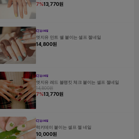
7
%
13,770
원
엣지유 민트 쉘 붙이는 셀프 젤네일
14,800
원
엣지유 레드 블랭킷 체크 붙이는 셀프 젤네일
14,800원
7
%
13,770
원
럭키데이 붙이는 셀프 젤 네일
10,000
원