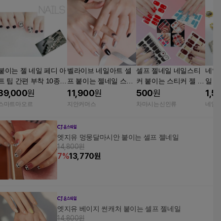
붙이는 젤 네일 페디 아
벨라이브 네일아트 셀
셀프 젤네일 네일스티
네일
트 팁 간편 부착 10종세
프 붙이는 젤네일 스티
커 붙이는 스티커 젤 네
일 파
트
커
일 휴가 여행 봄 여름
이아
39,000
원
11,900
원
500
원
1,5
가을 겨울 셀프네일 1
톤
스마트마오르
지안커머스
차마시는신인류
네일
번
엣지유 멍뭉달마시안 붙이는 셀프 젤네일
14,800원
7
%
13,770
원
엣지유 베이지 썬캐처 붙이는 셀프 젤네일
14,800원