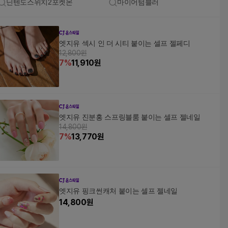
닌텐도스위치2포켓몬
마이어텀블러
엣지유 섹시 인 더 시티 붙이는 셀프 젤페디
12,800원
7
%
11,910
원
엣지유 진분홍 스프링블룸 붙이는 셀프 젤네일
14,800원
7
%
13,770
원
엣지유 핑크썬캐처 붙이는 셀프 젤네일
14,800
원