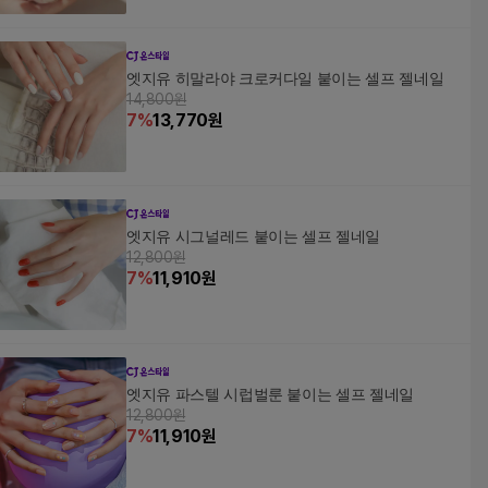
엣지유 히말라야 크로커다일 붙이는 셀프 젤네일
14,800원
7
%
13,770
원
엣지유 시그널레드 붙이는 셀프 젤네일
12,800원
7
%
11,910
원
엣지유 파스텔 시럽벌룬 붙이는 셀프 젤네일
12,800원
7
%
11,910
원