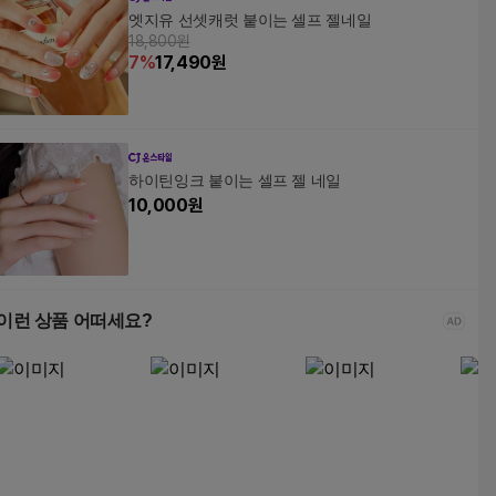
엣지유 선셋캐럿 붙이는 셀프 젤네일
18,800원
7
%
17,490
원
하이틴잉크 붙이는 셀프 젤 네일
10,000
원
이런 상품 어떠세요?