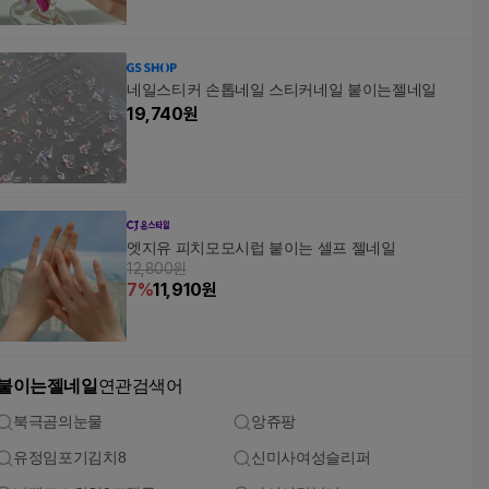
네일스티커 손톱네일 스티커네일 붙이는젤네일
19,740
원
엣지유 피치모모시럽 붙이는 셀프 젤네일
12,800원
7
%
11,910
원
붙이는젤네일
연관검색어
북극곰의눈물
앙쥬팡
유정임포기김치8
신미사여성슬리퍼