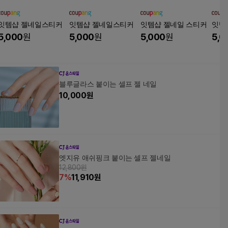
잇템샵 젤네일스티커
잇템샵 젤네일스티커
잇템샵 젤네일 스티커
잇템
5,000
원
5,000
원
5,000
원
5,0
블루글라스 붙이는 셀프 젤 네일
10,000
원
엣지유 애쉬핑크 붙이는 셀프 젤네일
12,800원
7
%
11,910
원