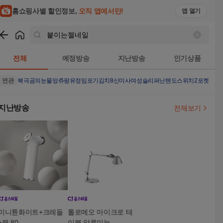
홈쇼핑사별 할인정보,
오직 앱에서만!
앱 열기
쇼핑
붙이는젤네일
검색결과
전체
예정방송
지난방송
인기상품
연관
북극곰의눈물
앙쥬팡
유정임포기김치8
신미사여성슬리퍼
닌텐도스위치2포켓몬
마
지난방송
전체보기
미니튠화이트+크레들
톨로메오 마이크로 테
+젤 80
이블 알루미늄