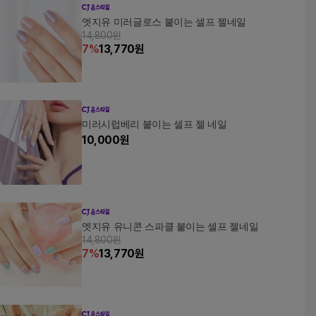
엣지유 미러글로스 붙이는 셀프 젤네일
14,800원
7
%
13,770
원
미러시럽베리 붙이는 셀프 젤 네일
10,000
원
엣지유 유니콘 스파클 붙이는 셀프 젤네일
14,800원
7
%
13,770
원