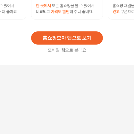
엣지유 루비캐럿 붙이는 셀프 젤페디
18,800
원
홈쇼핑모아 앱으로 보기
모바일 웹으로 볼래요
엣지유 셔벗 레시피 붙이는 셀프 젤네일
16,800
원
엣지유 헤이미쉬 올리브 붙이는 셀프 젤페디
12,800원
7
%
11,910
원