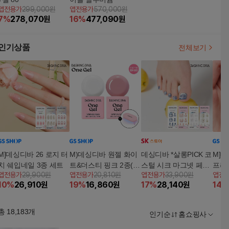
앱전용가
299,000원
앱전용가
570,000원
7
%
278,070
원
16
%
477,090
원
인기상품
전체보기
M]데싱디바 26 로지 터
M)데싱디바 원젤 화이
데싱디바 *살롱PICK 코
M]데
치 쉐입네일 3종 세트
트&더스티 핑크 2종(램
스털 시크 마그넷 페디
프리
앱전용가
29,900원
앱전용가
20,810원
앱전용가
33,900원
앱전
프포함)
4종 세트
세트
10
%
26,910
원
19
%
16,860
원
17
%
28,140
원
14
%
총
18,183
개
인기순
홈쇼핑사