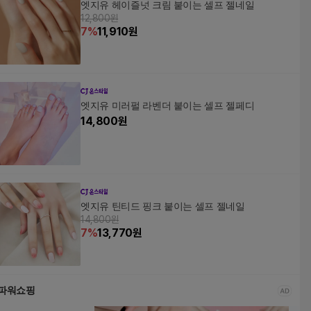
엣지유 헤이즐넛 크림 붙이는 셀프 젤네일
12,800원
7
%
11,910
원
엣지유 미러펄 라벤더 붙이는 셀프 젤페디
14,800
원
엣지유 틴티드 핑크 붙이는 셀프 젤네일
14,800원
7
%
13,770
원
파워쇼핑