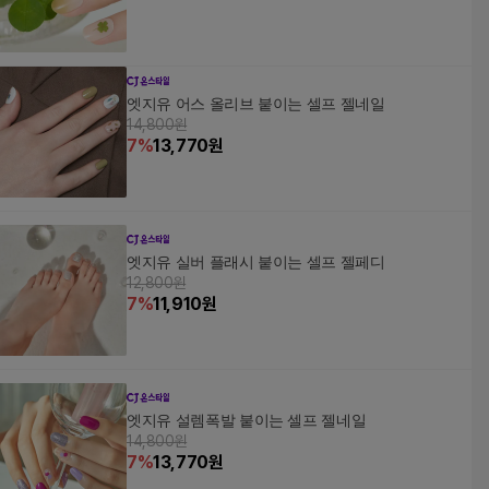
엣지유 어스 올리브 붙이는 셀프 젤네일
14,800원
7
%
13,770
원
엣지유 실버 플래시 붙이는 셀프 젤페디
12,800원
7
%
11,910
원
엣지유 설렘폭발 붙이는 셀프 젤네일
14,800원
7
%
13,770
원