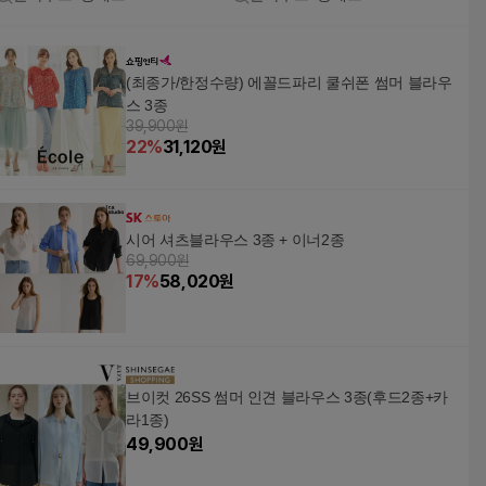
(최종가/한정수량) 에꼴드파리 쿨쉬폰 썸머 블라우
스 3종
39,900원
22
%
31,120
원
시어 셔츠블라우스 3종 + 이너2종
69,900원
17
%
58,020
원
브이컷 26SS 썸머 인견 블라우스 3종(후드2종+카
라1종)
49,900
원