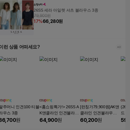
26SS 세라 아일렛 셔츠 블라우스 3종
79,900원
17
%
66,280
원
이런 상품 어떠세요?
팔주머니 인견100 티블
<홈쇼핑특가!> 26SS A
[런칭가79,900원]AK앤
(26
라우스 3종
K앤클라인 인견블라우
클라인 인견블라우스 3
드 
스 3종
종
36,700
원
64,900
원
60,200
원
59,