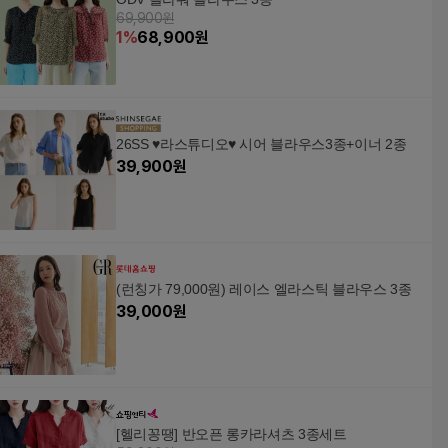
69,900원
1
%
68,900
원
26SS ♥라스튜디오♥ 시어 블라우스3종+이너 2종
39,900
원
(런칭가 79,000원) 레이스 엘라스틱 블라우스 3종
39,000
원
[헬리꽁땡] 반오픈 롱카라셔츠 3종세트