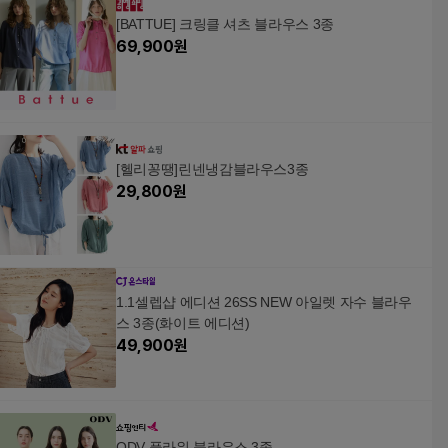
[BATTUE] 크링클 셔츠 블라우스 3종
69,900
원
[헬리꽁땡]린넨냉감블라우스3종
29,800
원
1.1셀렙샵 에디션 26SS NEW 아일렛 자수 블라우
스 3종(화이트 에디션)
49,900
원
ODV 플라워 블라우스 3종