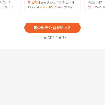
[GIVERNY] 지베르니 26SS 시어서커 블라우스 재
킷 3종(G605) - 현대Hmall
39,900
원
홈쇼핑모아 앱으로 보기
모바일 웹으로 볼래요
[마담엘레강스] 퓨리티 인견 블라우스 3종
29,900
원
로가시아 시어체크 인견 레이어드 셔츠 블라우스 3
종
9,900
원