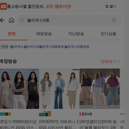
홈쇼핑사별 할인정보,
오직 앱에서만!
앱 열기
쇼핑
불라우스3종
검색결과
전체
예정방송
지난방송
인기상품
연관
불라우스
불라우스3
불라우스3종세트
불라우스3종세트
예정방송
전체보기
[론칭가 89900원]이상
[GIVERNY] 지베르니 2
[AK앤클라인]26SS 썸
○26
봉에디션 26SS 어스 메
6SS 시어서커 블라우
머 볼륨 블라우스 3종
우스 