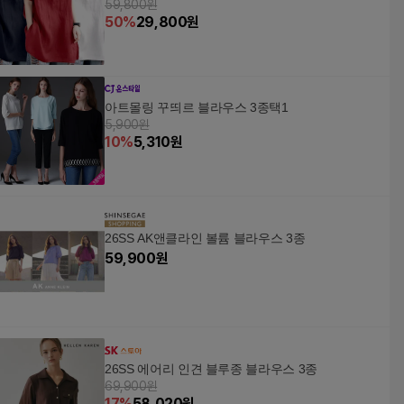
59,800원
50
%
29,800
원
아트몰링 꾸띄르 블라우스 3종택1
5,900원
10
%
5,310
원
26SS AK앤클라인 볼륨 블라우스 3종
59,900
원
26SS 에어리 인견 블루종 블라우스 3종
69,900원
17
%
58,020
원