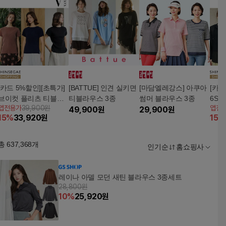
[카드 5%할인][초특가]
[BATTUE] 인견 실키면
[마담엘레강스] 아쿠아
[카드
브이컷 플리츠 티블라
티블라우스 3종
썸머 블라우스 3종
6SS
앱전용가
39,900원
앱전
우스 3종
49,900
원
29,900
원
스 3
15
%
33,920
원
15
%
종)
총
637,368
개
인기순
홈쇼핑사
레이나 아델 모던 새틴 블라우스 3종세트
28,800원
10
%
25,920
원