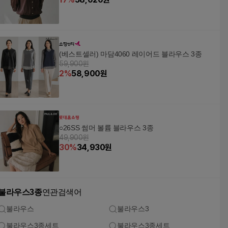
(베스트셀러) 마담4060 레이어드 블라우스 3종
59,900원
2
%
58,900
원
○26SS 썸머 볼륨 블라우스 3종
49,900원
30
%
34,930
원
불라우스3종
연관검색어
불라우스
불라우스3
불라우스3종세트
불라우스3종세트