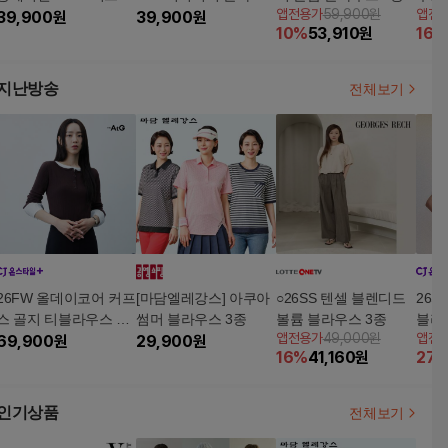
앱전용가
59,900원
앱전
쉬 티블라우스 3종
39,900
원
스 재킷 3종(G605)
39,900
원
10
%
53,910
원
16
%
지난방송
전체보기
26FW 올데이코어 커프
[마담엘레강스] 아쿠아
○26SS 텐셀 블렌디드
26S
스 골지 티블라우스 3
썸머 블라우스 3종
볼륨 블라우스 3종
블라
앱전용가
49,000원
앱전
종
69,900
원
29,900
원
16
%
41,160
원
27
인기상품
전체보기