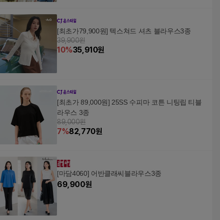
[최초가79,900원] 텍스쳐드 셔츠 블라우스3종
39,900원
10
%
35,910
원
[최초가 89,000원] 25SS 수피마 코튼 니팅립 티블
라우스 3종
89,000원
7
%
82,770
원
[마담4060] 어반클래씨블라우스3종
69,900
원