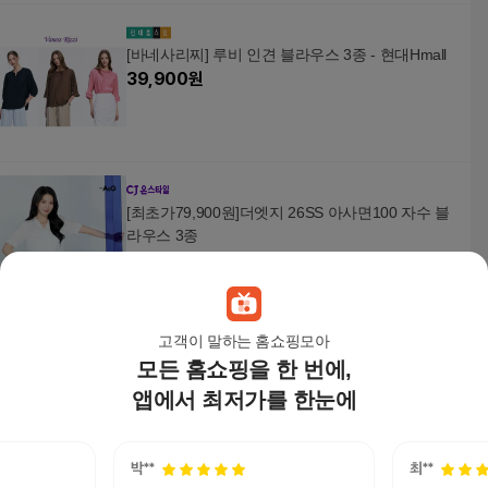
[바네사리찌] 루비 인견 블라우스 3종 - 현대Hmall
39,900
원
[최초가79,900원]더엣지 26SS 아사면100 자수 블
라우스 3종
59,900
원
고객이 말하는 홈쇼핑모아
모든 홈쇼핑을 한 번에,
○(런칭가69,900원) 26SS 크링클 시어 블라우스 3
종(+이너 2종)
앱에서 최저가를 한눈에
49,900
원