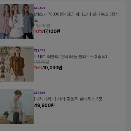
[최초가 78000원]4SET 세러모니 블라우스 3종세
트
19,000원
10
%
17,100
원
보네르 러블리 핀턱 러플 블라우스 3종택1
11,800원
15
%
10,030
원
[파격기획가] 시어 글로우 블라우스 3종
49,900
원