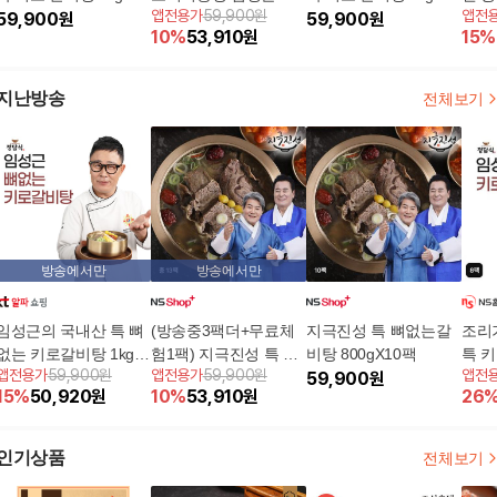
앱전용가
59,900원
앱전
팩
59,900
원
특 키로 갈비탕 1kgX12
팩
59,900
원
팩
10
%
53,910
원
15
%
팩
지난방송
전체보기
방송에서만
방송에서만
임성근의 국내산 특 뼈
(방송중3팩더+무료체
지극진성 특 뼈없는갈
조리
없는 키로갈비탕 1kg*1
험1팩) 지극진성 특 뼈
비탕 800gX10팩
특 키
앱전용가
59,900원
앱전용가
59,900원
앱전
2팩 (총 12kg)
없는갈비탕 800g x 10+
59,900
원
팩(실
15
%
50,920
원
10
%
53,910
원
26
3팩
인기상품
전체보기