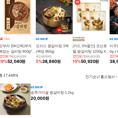
강부자 [SK단독]부자
요리스 왕갈비탕 3팩
[카드 5%할인] 조선호
이우철
뼈없는 갈비탕 800g*8
(팩당 850g)
텔 왕갈비탕 1200g X 4
0g x
앱전용가
63,900원
40,900원
앱전용가
59,900원
앱전
팩
팩
19
%
52,040
원
5
%
38,860
원
15
%
50,920
원
38,
총
17,448
개
인기순
홈쇼핑사
송추가마골 왕갈비탕 1.2kg
20,000
원