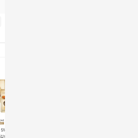
 5%할인] 조선호
[카드 5%할인]조선호텔
조리기능장 의 특 키로
특뼈없는 
갈비탕 1200g X 4
소갈비탕 730g X 4팩
갈비탕 1kg x 8+4팩 (방
kg x 12팩