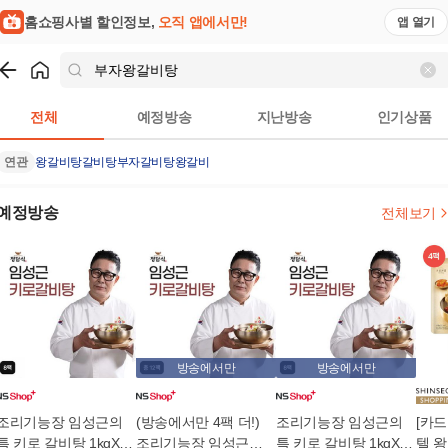
홈쇼핑사별 할인정보,
오직 앱에서만!
앱 열기
쇼핑
부자왕갈비탕
검색결과
전체
예정방송
지난방송
인기상품
연관
왕갈비탕
갈비탕
부자갈비탕
왕갈비
예정방송
전체보기
방송에서만
방송에서만
조리기능장 임성근의
(방송에서만 4팩 더!)
조리기능장 임성근의
[카드
특 키로 갈비탕 1kgX8
조리기능장 임성근의
특 키로 갈비탕 1kgX8
텔 왕