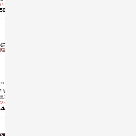
용가
59,900원
앱전용가
52,500원
(직)
송에서만4팩더)
59,900
원
59,900
50,920
원
15
%
44,630
원
방송에서만
방
기능장 임성근의
(방송에서만 4팩 더)조
강병원 갈비탕 700g 5
[방송에서 3
로갈비탕 1kgX8
리기능장 임성근의 특
팩
진성 특 
용가
59,900원
앱전용가
59,900원
온)
키로갈비탕 1kgX12팩
29,900
원
800g X 1
59,900
%
44,190
원
10
%
53,910
원
(실온)
팩)