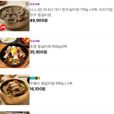
[소노정] 국내산 대가 한우갈비탕 700g x 6팩, 프리미엄
한우 왕갈비탕
49,900
원
초원 왕갈비탕 800gx3팩
35,900
원
무봉리 왕갈비탕 800g x 1팩
16,100
원