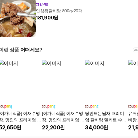
인삼왕갈비탕 800gx20팩
181,900
원
이런 상품 어떠세요?
[이가네식품] 이재수명
[이가네식품] 이재수명
탕만드는남자 프리미
유귀열
장, 명인의 프리미엄 명
장, 명인의 프리미엄 명
엄 갈비탕 밀키트 수제
비탕, 
장왕갈비탕 1-2인분, 4
장왕갈비탕 1-2인분, 1
가마솥, 1.2kg, 2개
52,650
원
22,200
원
34,000
원
21,
개, 1kg
개, 1kg