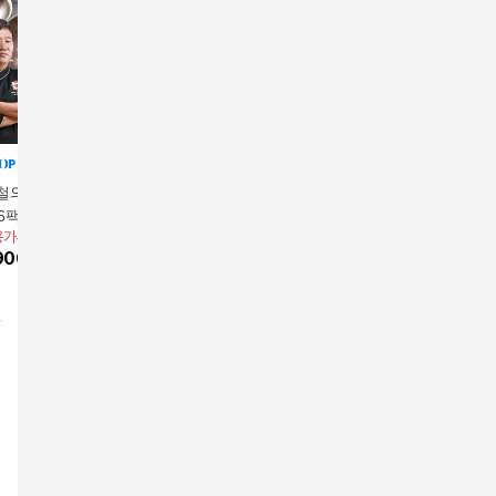
의 왕 갈비탕 80
[황장군골드라벨] 일품
[황장군골드라벨] 일품
유귀열의 
 6팩 총 4.8kg
왕 갈비탕 1kg x 8팩
왕 갈비탕 1kg x 4팩
갈비탕 1.2
용가
38,900원
앱전용가
76,900원
앱전용가
45,900원
앱전용가
4
900
원
10
%
69,210
원
10
%
41,310
원
5
%
46,