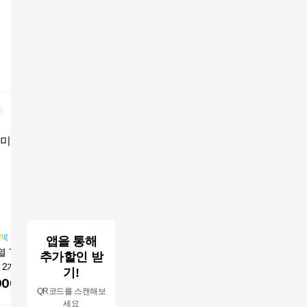
앱을 통해
 The 귀한 왕갈
양반 왕갈비탕, 460g, 1
탕부자 왕갈비탕 ( 800
탕부자 왕갈
추가할인 받
2개, 1.2kg
개
g대용량 ) 햅섭인증 든
g대용량 
기!
든한 한끼 식사
든한 한끼
900
원
7,400
원
32,860
원
99,80
QR코드를 스캔해보
세요