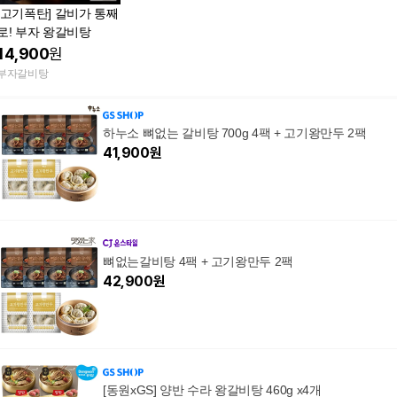
[고기폭탄] 갈비가 통째
로! 부자 왕갈비탕
14,900
원
부자갈비탕
하누소 뼈없는 갈비탕 700g 4팩 + 고기왕만두 2팩
41,900
원
뼈없는갈비탕 4팩 + 고기왕만두 2팩
42,900
원
[동원xGS] 양반 수라 왕갈비탕 460g x4개