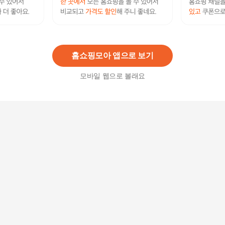
[메리그린] 부엉이 패션 플럼 큐빅 아울 목걸이
25,900
원
홈쇼핑모아 앱으로 보기
모바일 웹으로 볼래요
[갤러리민] 라루체 그린 부엉이 목걸이/드롭목걸이/
큐빅
53,000
원
[새미쥬얼리] 18k 쁘띠부엉이 컬러 큐빅 모줄 체인
목걸이
1,813,000원
20
%
1,450,400
원