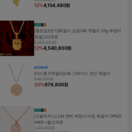
12
%
4,154,480
원
[종로금1번가]목걸이 순금24K 주얼리 15g 부엉이
체결고리무료
5,160,000원
12
%
4,540,800
원
[더스톤즈쥬얼리]14k 그레이스 코인 목걸이
846,000원
20
%
676,800
원
[오팔하우스] 14k 엔틱 부엉이 타임 목걸이 OPGD
N805 +할인쿠폰
1,461,400원