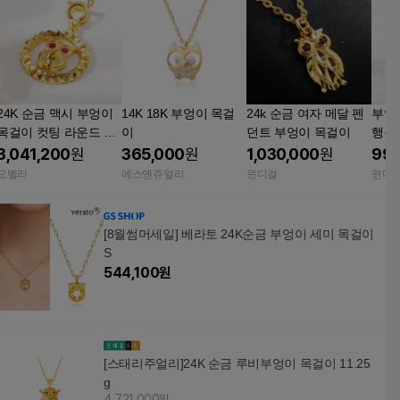
24K 순금 맥시 부엉이
14K 18K 부엉이 목걸
24k 순금 여자 메달 펜
부엉이
목걸이 컷팅 라운드 여
이
던트 부엉이 목걸이
행운
자 금목걸이 11.25g
3,041,200
원
365,000
원
1,030,000
원
999
오벨리
에스엔쥬얼리
윈디걸
윈디
[8월썸머세일] 베라토 24K순금 부엉이 세미 목걸이
S
544,100
원
[스태리주얼리]24K 순금 루비부엉이 목걸이 11.25
g
4,721,000원