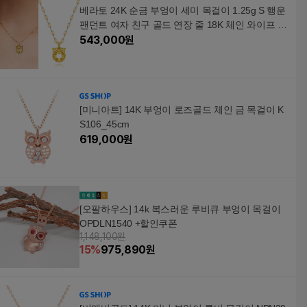
베라토 24K 순금 부엉이 세미 목걸이 1.25g S 행운
팬던트 여자 친구 골드 연장 줄 18K 체인 와이프 선
물
543,000
원
[미니아트] 14K 부엉이 로즈골드 체인 금 목걸이 K
S106_45cm
619,000
원
[오팔하우스] 14k 복스러운 루비큐 부엉이 목걸이
OPDLN1540 +할인쿠폰
1,148,100원
15
%
975,890
원