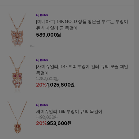
[미니아트] 14K GOLD 정품 행운을 부르는 부엉이
큐빅 데일리 금 목걸이
589,000
원
[새미쥬얼리] 14k 쁘띠부엉이 컬러 큐빅 모줄 체인
목걸이
1,282,000원
20
%
1,025,600
원
새미쥬얼리 18k 부엉이 큐빅 목걸이
1,192,000원
20
%
953,600
원