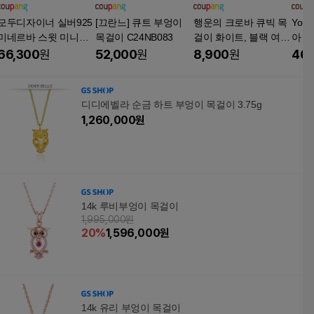
모두디자이너 실버925
[끄란느] 큐트 부엉이
행운의 크로바 큐빅 목
You
미네르바 스윗 미니달
목걸이 C24NB083
걸이 화이트, 블랙 여성
아 
큐빅 부엉이 목걸이 14
패션목걸이
걸이
66,300
원
52,000
원
8,900
원
46,
리 주
디디에벨라 순금 하트 부엉이 목걸이 3.75g
1,260,000
원
14k 루비부엉이 목걸이
1,995,000원
20
%
1,596,000
원
14k 유리 부엉이 목걸이