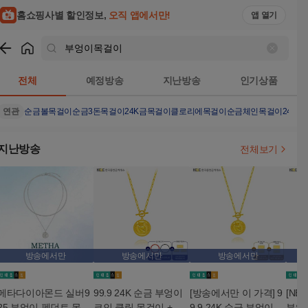
홈쇼핑사별 할인정보,
오직 앱에서만!
앱 열기
쇼핑
부엉이목걸이
검색결과
전체
예정방송
지난방송
인기상품
연관
순금볼목걸이
순금3돈목걸이
24K금목걸이
클로리에목걸이
순금체인목걸이
24K목
지난방송
전체보기
방송에서만
방송에서만
방송에서만
메타다이아몬드 실버9
99.9 24K 순금 부엉이
[방송에서만 이 가격] 9
[NEW
25 부엉이 펜던트 목걸
코인 클립 목걸이 + 방
9.9 24K 순금 부엉이코
부엉