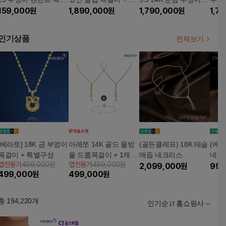
이 세트(총 2종)
159,000
원
송에서만 24K 순금 5종
1,890,000
원
인 클립 목걸이 + 순금
1,790,000
원
이 +
1,7
찬스
4종 찬스
인기상품
전체보기
[베라토] 18K 금 부엉이
아레쪼 14K 골드 물방
(골든클레프) 18K 테슬
(에클
목걸이 + 특별구성
울 드롭목걸이 + 1캐럿
매듭 네크리스
네크
앱전용가
499,000원
앱전용가
499,000원
뱅글팔찌
2,099,000
원
999
499,000
원
499,000
원
총
194,220
개
인기순
홈쇼핑사