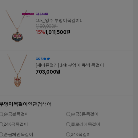
18k_앙주 부엉이목걸이1
1,190,000원
15
%
1,011,500
원
[새미쥬얼리] 14k 부엉이 큐빅 목걸이
703,000
원
부엉이목걸이
연관검색어
순금볼목걸이
순금3돈목걸이
24K금목걸이
클로리에목걸이
순금체인목걸이
24K목걸이