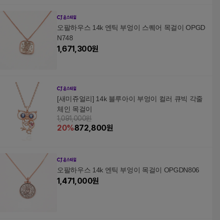
오팔하우스 14k 엔틱 부엉이 스퀘어 목걸이 OPGD
N748
1,671,300
원
[새미쥬얼리] 14k 블루아이 부엉이 컬러 큐빅 각줄
체인 목걸이
1,091,000원
20
%
872,800
원
오팔하우스 14k 엔틱 부엉이 목걸이 OPGDN806
1,471,000
원