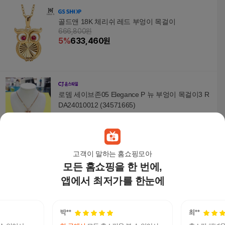
골드앤 18K 체리쉬 레드 부엉이 목걸이
666,800원
5
%
633,460
원
로뎀 세이브존05 Elegance P 뉴 부엉이 목걸이3 R
DA24010012 (34571665)
77,420
원
고객이 말하는 홈쇼핑모아
모든 홈쇼핑을 한 번에,
[롯데백화점][카루치]크리스탈 부엉이 목걸이
10,620
원
앱에서 최저가를 한눈에