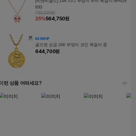
[비앤비골드] 14K 미니 부엉이 루비 목걸이 NPN29
893
753,000원
25
%
564,750
원
골드앤 순금 24K 부엉이 코인 목걸이 중
644,700
원
이런 상품 어떠세요?