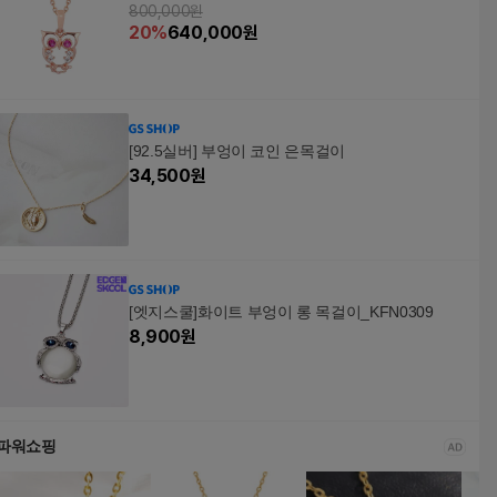
800,000원
20
%
640,000
원
[92.5실버] 부엉이 코인 은목걸이
34,500
원
[엣지스쿨]화이트 부엉이 롱 목걸이_KFN0309
8,900
원
파워쇼핑