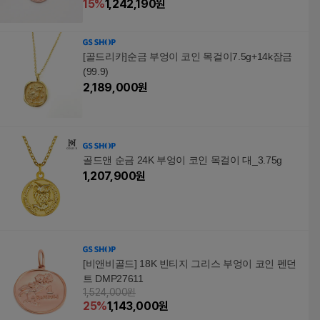
15
%
1,242,190
원
[골드리카]순금 부엉이 코인 목걸이7.5g+14k잠금
(99.9)
2,189,000
원
골드앤 순금 24K 부엉이 코인 목걸이 대_3.75g
1,207,900
원
[비앤비골드] 18K 빈티지 그리스 부엉이 코인 펜던
트 DMP27611
1,524,000원
25
%
1,143,000
원