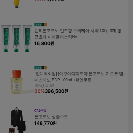
덴티본조르노 민트향 구취케어 치약 100g 3개 항
균효과 미세플라스틱No
16,800
원
[현대백화점] [아쿠아디파르마]본조르노 지오코 델
데스티노 EDP 100ml +할인쿠폰
495,000원
20
%
396,500
원
본조르노 싱글수트
148,770
원