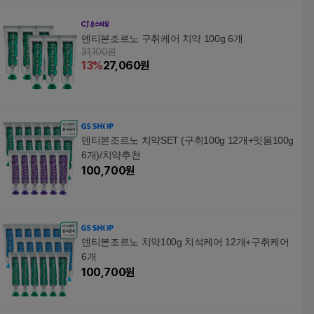
덴티본조르노 구취케어 치약 100g 6개
31,100원
13
%
27,060
원
덴티본조르노 치약SET (구취100g 12개+잇몸100g
6개)/치약추천
100,700
원
덴티본조르노 치약100g 치석케어 12개+구취케어
6개
100,700
원