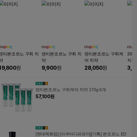
덴티본조르노 구취 치
덴티본조르노 구취 치
덴티본조르노 구취케
208
약
약
어 치약
지날 치
1개
19,800
원
9,900
원
28,050
원
3,7
덴티본조르노 구취케어 치약 170g 6개
57,100
원
[현대백화점] [아쿠아디파르마][기획] 본조르노 ED