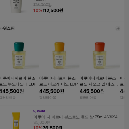
125,000원
10
%
112,500
원
파워쇼핑
아쿠아디파르마 본조
아쿠아디파르마 본조
아쿠아디파르마 본조
아쿠
르노 부오나노테 EDP
르노 아모레 미오 EDP
르노 지오코 델 데스티
르노 
노
445,500
원
445,500
원
445,500
원
445
갤러리아몰
갤러리아몰
갤러리아몰
갤러
아쿠아 디 파르마 본조르노 핸드 밤 75ml 463694
85,000원
10
%
76,500
원