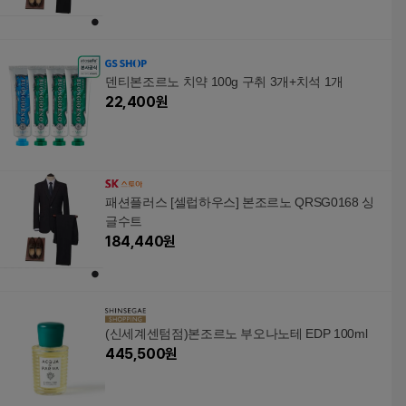
덴티본조르노 치약 100g 구취 3개+치석 1개
22,400
원
패션플러스 [셀럽하우스] 본조르노 QRSG0168 싱
글수트
184,440
원
(신세계센텀점)본조르노 부오나노테 EDP 100ml
445,500
원