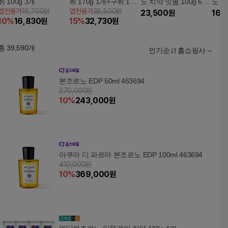
취 100g 3개
취 170g 1개+구취 100
노 치약 잇몸 100g 6개
노 치
앱전용가
18,700원
앱전용가
38,500원
g 5개
5%쿠폰+구매 후 3천원
23,500
원
5%쿠
16,
10
%
16,830
원
15
%
32,730
원
적립
적립
총
39,590
개
인기순
홈쇼핑사
본조르노 EDP 50ml 463694
270,000원
10
%
243,000
원
아쿠아 디 파르마 본조르노 EDP 100ml 463694
410,000원
10
%
369,000
원