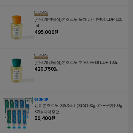
(신세계센텀점)본조르노 돌체 파 니엔테 EDP 100
ml
495,000
원
(신세계강남점)본조르노 부오나노테 EDP 100ml
420,750
원
덴티본조르노 치약SET (치석100g 6개+구취100g
3개)/치약추천
50,400
원