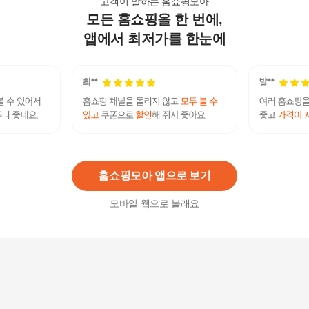
고객이 말하는 홈쇼핑모아
모든 홈쇼핑을 한 번에,
본조르노 싱글수트
178,900
원
앱에서 최저가를 한눈에
덴티본조르노 치약SET (잇몸100g 12개+구취100g
6개)/치약추천
100,700
원
홈쇼핑모아 앱으로 보기
모바일 웹으로 볼래요
덴티본조르노 치약SET (잇몸100g 6개+구취100g
3개)/치약추천
50,400
원