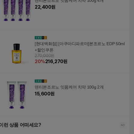
덴티본조르노 잇몸케어 치약 100g 4개
22,400
원
[현대백화점] [아쿠아디파르마]본조르노 EDP 50ml
+할인쿠폰
270,000원
20
%
216,270
원
덴티본조르노 잇몸케어 치약 100g 2개
15,600
원
이런 상품 어떠세요?