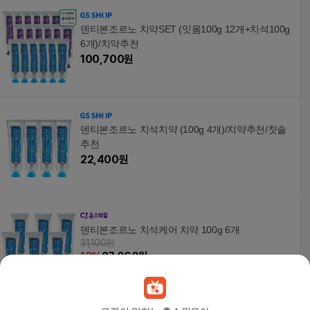
덴티본조르노 치약SET (잇몸100g 12개+치석100g
6개)/치약추천
100,700
원
덴티본조르노 치석치약 (100g 4개)/치약추천/칫솔
추천
22,400
원
덴티본조르노 치석케어 치약 100g 6개
31,100원
13
%
27,060
원