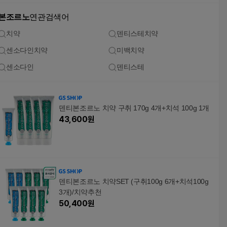
본조르노
연관검색어
치약
덴티스테치약
센소다인치약
미백치약
센소다인
덴티스테
덴티본조르노 치약 구취 170g 4개+치석 100g 1개
43,600
원
덴티본조르노 치약SET (구취100g 6개+치석100g
3개)/치약추천
50,400
원