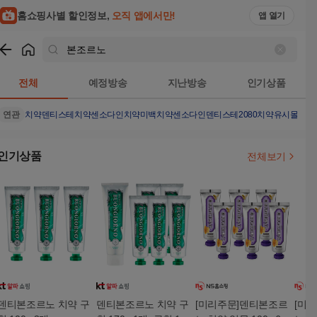
홈쇼핑사별 할인정보,
오직 앱에서만!
앱 열기
쇼핑
본조르노
검색결과
전체
예정방송
지난방송
인기상품
연관
치약
덴티스테치약
센소다인치약
미백치약
센소다인
덴티스테
2080치약
유시몰치약
인기상품
전체보기
덴티본조르노 치약 구
덴티본조르노 치약 구
[미리주문]덴티본조르
[미