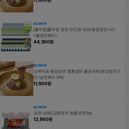
11,900
원
[풀무원]풀무원 냉면 16인분 세트(평양냉면사리
+물냉면육수)
44,360
원
산해직송 평양냉면 함흥냉면 물냉세트(평양냉면 5
인+냉면육수 5팩)
11,900
원
냉면 (냉동)강동퓨어 함흥냉면2kg
12,860
원