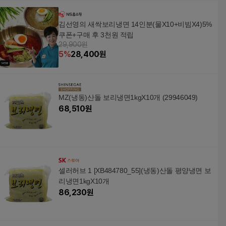
김선영의 새싹보리냉면 14인분(물X10+비빔X4)5%
쿠폰+구매 후 3천원 적립
29,900원
5
%
28,400
원
MZ(냉동)산돌 보리냉면1kgX10개 (29946049)
68,510
원
셀러허브 1 [XB484780_55](냉동)산돌 평양냉면 보
리냉면1kgX10개
86,230
원