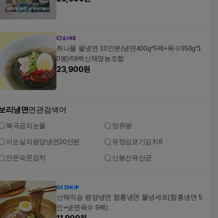
취나물 물냉면 10인분(냉면400g*5팩+육수350g*1
0봉)/태백산채영농조합
23,900
원
보리냉면
연관검색어
북극곰의눈물
앙쥬팡
이순실의평양냉면20인분
유정임포기김치8
안문숙문김치
신봉선유산균
산해직송 평양냉면 함흥냉면 물냉세트(함흥냉면 5
인+냉면육수 5팩)