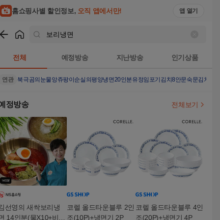
홈쇼핑사별 할인정보,
오직 앱에서만!
앱 열기
쇼핑
보리냉면
검색결과
전체
예정방송
지난방송
인기상품
연관
북극곰의눈물
앙쥬팡
이순실의평양냉면20인분
유정임포기김치8
안문숙문김치
신
예정방송
전체보기
김선영의 새싹보리냉
코렐 올드타운블루 2인
코렐 올드타운블루 4인
면 14인분(물X10+비빔
조(10P)+냉면기 2P
조(20P)+냉면기 4P