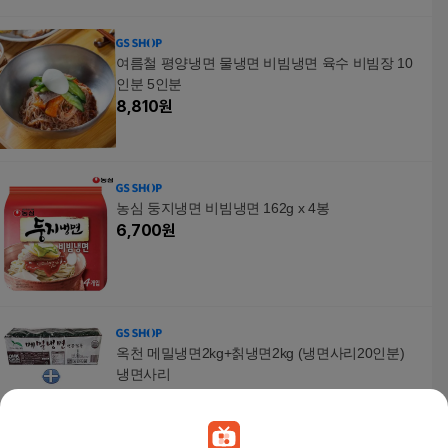
여름철 평양냉면 물냉면 비빔냉면 육수 비빔장 10
인분 5인분
8,810
원
농심 둥지냉면 비빔냉면 162g x 4봉
6,700
원
옥천 메밀냉면2kg+칡냉면2kg (냉면사리20인분)
냉면사리
19,000
원