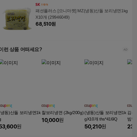
패션플러스 [으니마켓] MZ(냉동)산돌 보리냉면1kg
X10개 (29946049)
68,510
원
이런 상품 어떠세요?
(냉동)산돌 보리냉면1k
찰보리냉면 (2kg/200g)
(냉동)산돌 보리냉면1k
김선
g
gX10개 ths*416lQ
빔냉
10,000
원
53,600
원
50,210
원
23,