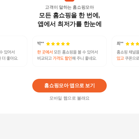
고객이 말하는 홈쇼핑모아
모든 홈쇼핑을 한 번에,
청수 냉면사리 5인분 650G
6,800
원
앱에서 최저가를 한눈에
옥천 냉면육수-1박스(350g x30봉) 냉면 전문용
29,900
원
홈쇼핑모아 앱으로 보기
모바일 웹으로 볼래요
농심 둥지냉면동치미물냉면161gx32봉 1박스
55,100
원