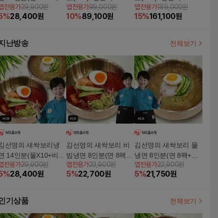
앱전용가
29,900원
앱전용가
99,000원
앱전용가
189,000원
X4)
5
%
28,400
원
10
%
89,100
원
15
%
161,100
원
지난방송
전체보기
김선영의 새싹보리냉
김선영의 새싹보리 비
김선영의 새싹보리 물
면 14인분(물X10+비빔
빔냉면 8인분(면 8팩
냉면 8인분(면 8팩+육
앱전용가
29,900원
앱전용가
23,900원
앱전용가
22,900원
X4)
+비빔소스 8팩)5%쿠폰
수 8팩)5%쿠폰+구매
5
%
28,400
원
5
%
22,700
원
5
%
21,750
원
+구매 후 3천원 적립
후 3천원 적립
인기상품
전체보기