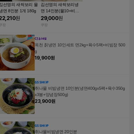
김선영의 새싹보리 물
김선영의 새싹보리냉
냉면 8인분 1개 180g
면 14인분(물10+비빔
4) 180g 1세트
22,210
원
29,000
원
쿠팡
쿠팡
옥천 칡냉면 10인세트 면2kg+육수5팩+비빔장 500
g
19,900
원
취나물 비빔냉면 10인분(냉면400gx5팩+육수350g
x3봉+양념장500g)
23,900
원
취나물비빔냉면 20인분