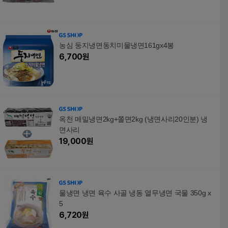
농심 둥지냉면동치미물냉면161gx4봉
6,700
원
옥천 메밀냉면2kg+쫄면2kg (냉면사리20인분) 냉
면사리
19,000
원
물냉면 냉면 육수 사골 냉동 열무냉면 국물 350g x
5
6,720
원