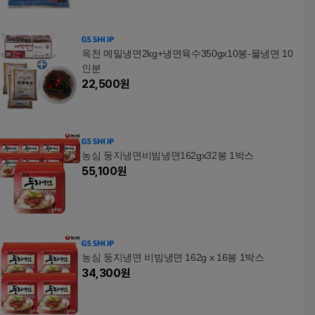
옥천 메밀냉면2kg+냉면육수350gx10봉-물냉면 10
인분
22,500
원
농심 둥지냉면비빔냉면162gx32봉 1박스
55,100
원
농심 둥지냉면 비빔냉면 162g x 16봉 1박스
34,300
원