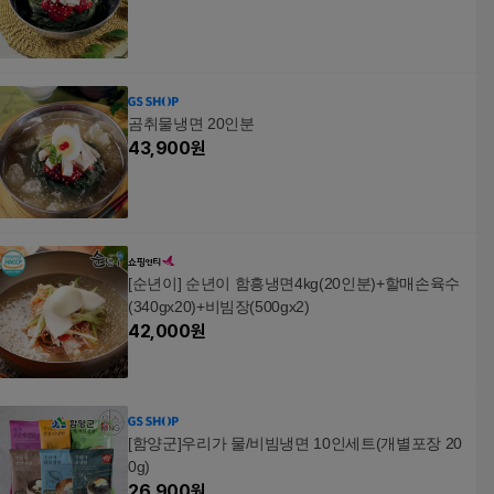
곰취물냉면 20인분
43,900
원
[순년이] 순년이 함흥냉면4kg(20인분)+할매손육수
(340gx20)+비빔장(500gx2)
42,000
원
[함양군]우리가 물/비빔냉면 10인세트(개별포장 20
0g)
26,900
원