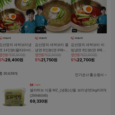
김선영의 새싹보리냉
김선영의 새싹보리 물
김선영의 새싹보리 비
면 14인분(물X10+비빔
냉면 8인분(면 8팩+육
빔냉면 8인분(면 8팩
앱전용가
29,900원
앱전용가
22,900원
앱전용가
23,900원
X4)
수 8팩)5%쿠폰+구매
+비빔소스 8팩)5%쿠폰
5
%
28,400
원
5
%
21,750
원
5
%
22,700
원
후 3천원 적립
+구매 후 3천원 적립
총
30,639
개
인기순
홈쇼핑사
셀러허브 식품 MZ_(냉동)산돌 보리냉면1kgX10개
(29946049)
69,330
원