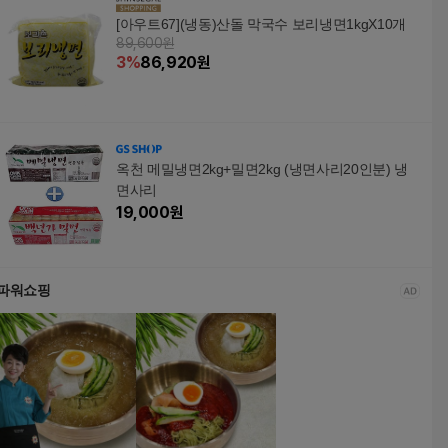
[아우트67](냉동)산돌 막국수 보리냉면1kgX10개
89,600원
3
%
86,920
원
옥천 메밀냉면2kg+밀면2kg (냉면사리20인분) 냉
면사리
19,000
원
파워쇼핑