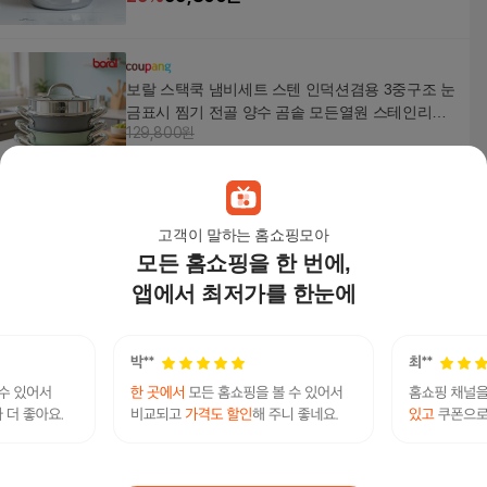
침대 X)
보랄 스택쿡 냄비세트 스텐 인덕션겸용 3중구조 눈
금표시 찜기 전골 양수 곰솥 모든열원 스테인리스
129,800원
스틸 BR-SQ2005P, 1개, 22cm 냄비 3종(전골+양수
62
%
49,800
원
+곰솥) + 멀티찜기, 실버/그레이/그린/핑크
고객이 말하는 홈쇼핑모아
가이타이너 압력솥 스티머
모든 홈쇼핑을 한 번에,
9,500
원
앱에서 최저가를 한눈에
보랄인덕션
연관검색어
인덕션
WPU-IAC414S
청호나이스옴니플러스
청호나이스뉴아이스트리