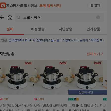
홈쇼핑사별 할인정보,
오직 앱에서만!
앱 열기
쇼핑
보랄인덕션
검색결과
전체
예정방송
지난방송
인기상품
연관
인덕션
WPU-IAC414S
청호나이스옴니플러스
청호나이스뉴아이스트리
청호나이
지난방송
전체보기
방송에서만
보랄 (방송에서만)보랄
보랄 (방송에서만)보랄
보랄 IH 압력밥솥 2L 전
보랄 
IH 압력밥솥 2L (나무받
IH 압력밥솥 2L (나무받
용 인덕션세트
IH 