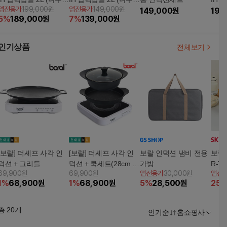
앱전용가
199,000원
앱전용가
149,000원
침) + IH 통 3중 스테인
침) BR-T21PC + 전기
149,000
원
덕션
199
5
%
189,000
원
7
%
139,000
원
리스 냄비 3L + 전기 원
원형 인덕션 BR-C260
형 인덕션 BR-T21PC +
R
BR-PC310 + BR-C260
인기상품
전체보기
R
[보랄] 더셰프 사각 인
[보랄] 더셰프 사각 인
보랄 인덕션 냄비 전용
보랄 
덕션 + 그리들
덕션 + 쿡세트(28cm IH
가방
R-T
69,900원
69,900원
앱전용가
30,000원
앱전
캐서롤 + 24cm IH 전골
무 받
1
%
68,900
원
1
%
68,900
원
5
%
28,500
원
25
냄비 + 24cm 유리뚜껑)
총
20
개
인기순
홈쇼핑사