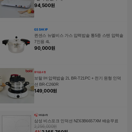
94,500
원
퀸센스 뉴엘비스 가스 압력밥솥 통5중 스텐 압력솥
7인용 4L
90,000
원
보랄 IH 압력밥솥 2L BR-T21PC + 전기 원형 인덕
션 BR-C260R
149,000
원
삼성 비스포크 인덕션 NZ63B6657XM 배송무료
2,256,000원