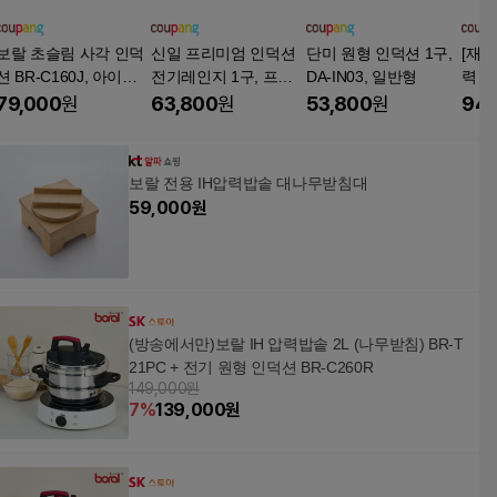
보랄 초슬림 사각 인덕
신일 프리미엄 인덕션
단미 원형 인덕션 1구,
[재리
션 BR-C160J, 아이보
전기레인지 1구, 프리
DA-IN03, 일반형
력 2
리, BR-C160J(아이보
스탠딩, SHL-M2000W
단 
79,000
원
63,800
원
53,800
원
94,
리)
T
인지,
대형
보랄 전용 IH압력밥솥 대나무받침대
59,000
원
(방송에서만)보랄 IH 압력밥솥 2L (나무받침) BR-T
21PC + 전기 원형 인덕션 BR-C260R
149,000원
7
%
139,000
원