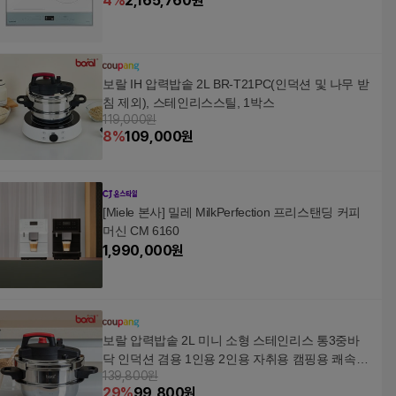
4
%
2,165,760
원
보랄 IH 압력밥솥 2L BR-T21PC(인덕션 및 나무 받
침 제외), 스테인리스스틸, 1박스
119,000원
8
%
109,000
원
[Miele 본사] 밀레 MilkPerfection 프리스탠딩 커피
머신 CM 6160
1,990,000
원
보랄 압력밥솥 2L 미니 소형 스테인리스 통3중바
닥 인덕션 겸용 1인용 2인용 자취용 캠핑용 쾌속취
139,800원
사 BR-PC210 BR-T22PC, 1개, 압력밥솥(대나무 받
29
%
99,800
원