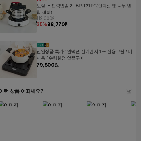
보랄 IH 압력밥솥 2L BR-T21PC(인덕션 및 나무 받
침 제외)
119,000원
25
%
88,770
원
진열상품 특가 / 인덕션 전기렌지 1구 전용그릴 / 미
사용 / 수량한정 알뜰구매
79,800
원
이런 상품 어떠세요?