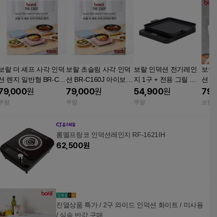
보랄 더 셰프 사각 인덕
보랄 초슬림 사각 인덕
보랄 인덕션 전기레인
보랄 
 렌지 일반형 BR-C1
션 BR-C160J 아이보리
지 1구 + 전용 그릴 블
션 
60C(블루)
BR-C160J(아이보리)
랙 BR-JD2000-TB
리스탠
79,000
원
79,000
원
54,900
원
79,
쿠팡
쿠팡
쿠팡
보랄
롬멜프랑코 인덕션레인지 RF-1621IH
62,500
원
진열상품 특가 / 2구 와이드 인덕션 화이트 / 미사용
/ 실속 반값 구매