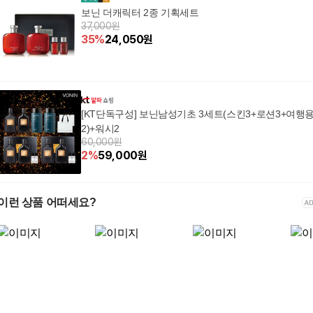
보닌 더캐릭터 2종 기획세트
37,000원
35
%
24,050
원
[KT단독구성] 보닌남성기초 3세트(스킨3+로션3+여행
2)+워시2
60,000원
2
%
59,000
원
이런 상품 어떠세요?