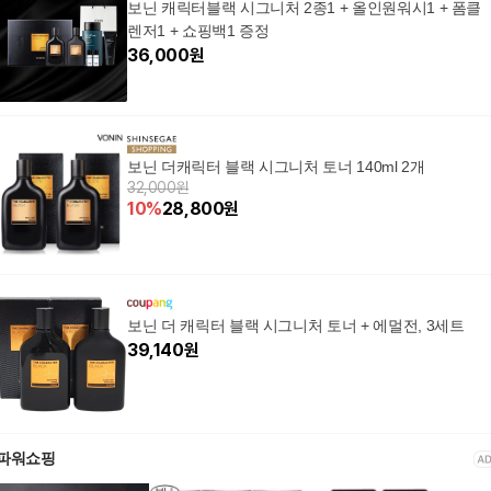
보닌 캐릭터블랙 시그니처 2종1 + 올인원워시1 + 폼클
렌저1 + 쇼핑백1 증정
36,000
원
보닌 더캐릭터 블랙 시그니처 토너 140ml 2개
32,000원
10
%
28,800
원
보닌 더 캐릭터 블랙 시그니처 토너 + 에멀전, 3세트
39,140
원
파워쇼핑