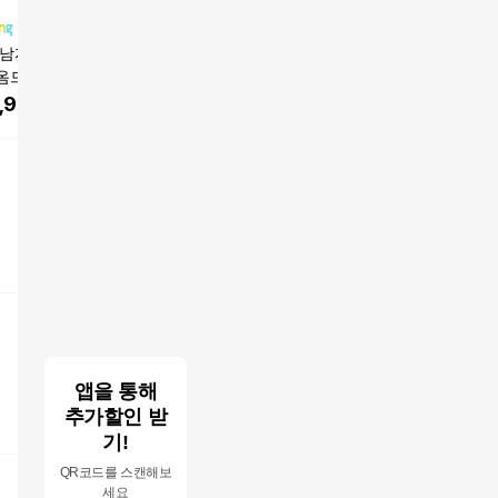
 남자스킨로션 베
보닌 더캐릭터 블랙 시
엘지생활건강 [보닌]남
보닌 더스
옴므 프리미엄 향
그니처 2종 세트
성 기초 베스트 패키지
기초화장품
은 남성화장품세
(스킨 4병+에멀젼 3병
,900
원
14,560
원
58,060
원
48,85
FT SET, 1세트
+올인원 워시 1개+쇼핑
백 2장)
앱을 통해
추가할인 받
기!
QR코드를 스캔해보
세요