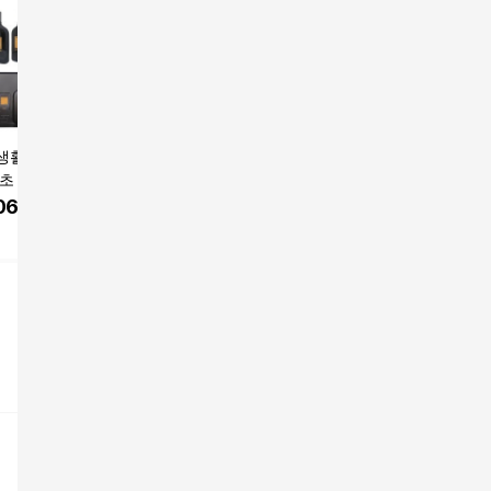
생활건강 [보닌]남
보닌 더 스타일 남성 기
보닌 남성용 트리플 액
보닌 마제
기초 베스트 패키지
초 2종 세트 1세트
션 원샷 플루이드 180
에멀전 12
 4병+에멀젼 3병
ml 1개
060
원
34,000
원
21,900
원
57,950
인원 워시 1개+쇼핑
쿠팡
쿠팡
이자녹스
백 2장) 없음 1세트