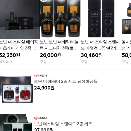
보닌 더 스타일 베이직
보닌 보닌 더캐릭터 블
보닌 더 스타일 스탠다
엘지
기초케어 라인 2종 기
랙 시그니처 3종(토너
드 에멀전 135ml 2개입
성 
획세트 (온라인 단독상
2+에멀전 1)
LG생활건강 남성 로션
(스킨
52,250
원
26,600
원
30,460
원
58,
품)
에멀젼 스킨케어 기초
+올
이자녹스
쿠팡
쿠팡
쿠팡
화장품 세트 옴므 보습
보닌 더 캐릭터 2종 세트 남성화장품
24,900
원
보닌 더스타일 스탠다드 2종 세트
37,000
원