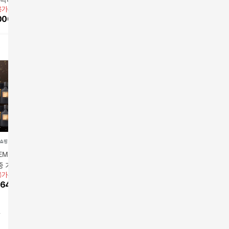
용가
36,000원
토너워시
로션 2+2
52,000
원
(스킨*3로션*3)
100,000
원
기획 선물
40,000
000
원
증정)
 (EMC) 보닌 남성기
[롯데카드5%할인]보닌
최신상 프리미엄 보닌
LG생활건
종 기획 1+1+1+쇼
더 캐릭터 블랙 시그니
캐릭터 로열 블루 스킨/
릭터 블랙
용가
72,000원
앱전용가
36,000원
36,000원
1
처 토너워시
로션 2+2
52,000
원
장품 2종
64,800
원
36,000
원
25
%
27
션1)