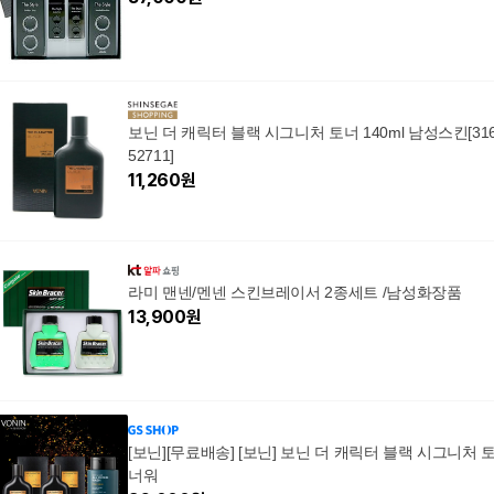
보닌 더 캐릭터 블랙 시그니처 토너 140ml 남성스킨[31
52711]
11,260
원
라미 맨넨/멘넨 스킨브레이서 2종세트 /남성화장품
13,900
원
[보닌][무료배송] [보닌] 보닌 더 캐릭터 블랙 시그니처 
너워