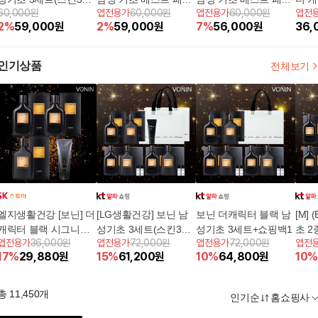
60,000원
앱전용가
60,000원
앱전용가
60,000원
앱전
+로션3+여행용2+폼클
지(스킨 3병+에멀젼 3
지(스킨 3병+에멀젼 3
처 
2
%
59,000
원
2
%
59,000
원
7
%
56,000
원
36,
1+쇼핑백2)
병+올인원 워시 1개+쇼
병+올인원 워시 1개+쇼
핑백 2장)
핑백 2장)
인기상품
전체보기
엘지생활건강 [보닌] 더
[LG생활건강] 보닌 남
보닌 더캐릭터 블랙 남
[M]
캐릭터 블랙 시그니처
성기초 3세트(스킨3
성기초 3세트+쇼핑백1
초 2
앱전용가
36,000원
앱전용가
72,000원
앱전용가
72,000원
앱전
스킨2+에멀전1+폼클렌
+로션3+여행용2+폼클
핑백
17
%
29,880
원
15
%
61,200
원
10
%
64,800
원
10
%
저1
1+쇼핑백2)
총
11,450
개
인기순
홈쇼핑사