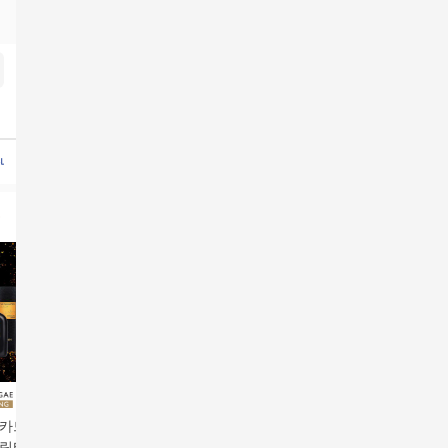
옴니플러스
LG공기청정기렌탈
청호나이스뉴아이스트리
청호나이스얼음정수기렌탈
청호나
데카드5%할인]보닌
최신상 프리미엄 보닌
보닌 캐릭터 로열 블루
최신상 프
캐릭터 블랙 시그니
캐릭터 로열 블루 스킨/
스킨/로션 완벽 3세트
캐릭터 로