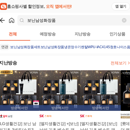
홈쇼핑사별 할인정보,
오직 앱에서만!
앱 열기
쇼핑
보닌남성화장품
검색결과
전체
예정방송
지난방송
인기상품
연관
보닌남성화장품세트
보닌
남성화장품
냉온정수기렌탈
WPU-IAC414S
청호나이스
지난방송
전체보기
방송에서만
방송에서만
방송에서만
[LG생활건강] 보닌 남
[엘지생활건강] +[보닌]
[엘지생활건강] [보닌]
[롯
성기초 3세트(스킨3
남성 기초 베스트 패키
남성 기초 베스트 패키
더 