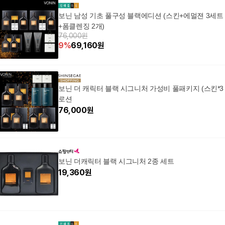
보닌 남성 기초 풀구성 블랙에디션 (스킨+에멀젼 3세트
+폼클렌징 2개)
76,000원
9
%
69,160
원
보닌 더 캐릭터 블랙 시그니처 가성비 풀패키지 (스킨*3
로션
76,000
원
보닌 더캐릭터 블랙 시그니처 2종 세트
19,360
원