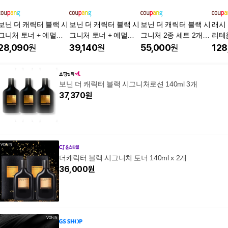
보닌 더 캐릭터 블랙 시
보닌 더 캐릭터 블랙 시
보닌 더 캐릭터 블랙 시
래시
그니처 토너 + 에멀전,
그니처 토너 + 에멀전,
그니처 2종 세트 2개묶
리테
2세트
3세트
음 스킨 에멀전 / LGCa
기좋
28,090
원
39,140
원
55,000
원
128
re Vonin The Characte
트 GI
r Black Skin Emulsion,
2세트
보닌 더 캐릭터 블랙 시그니처로션 140ml 3개
37,370
원
더캐릭터 블랙 시그니처 토너 140ml x 2개
36,000
원