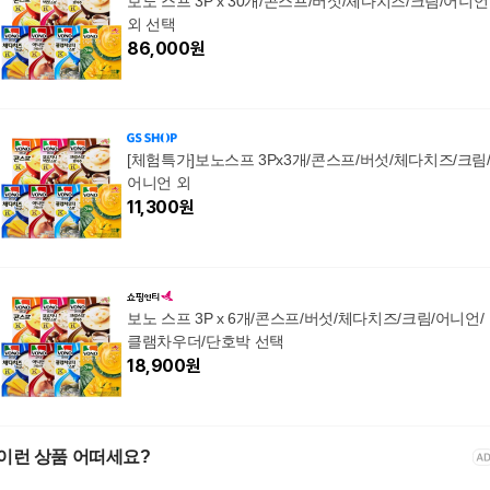
보노 스프 3P x 30개/콘스프/버섯/체다치즈/크림/어니언
외 선택
86,000
원
[체험특가]보노스프 3Px3개/콘스프/버섯/체다치즈/크림
어니언 외
11,300
원
보노 스프 3P x 6개/콘스프/버섯/체다치즈/크림/어니언/
클램차우더/단호박 선택
18,900
원
이런 상품 어떠세요?