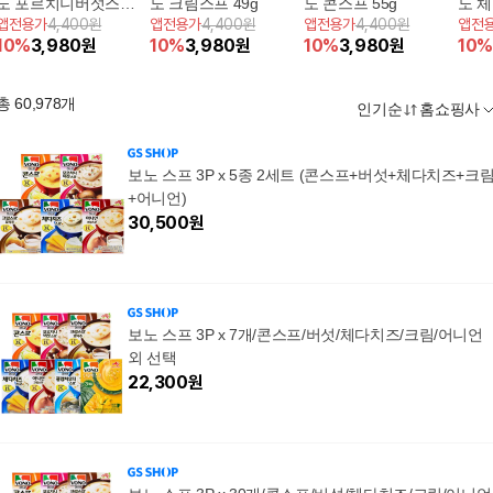
노 포르치니버섯스프 5
노 크림스프 49g
노 콘스프 55g
노 체
앱전용가
4,400원
앱전용가
4,400원
앱전용가
4,400원
앱전
1g
10
%
3,980
원
10
%
3,980
원
10
%
3,980
원
10
%
총
60,978
개
인기순
홈쇼핑사
보노 스프 3P x 5종 2세트 (콘스프+버섯+체다치즈+크
+어니언)
30,500
원
보노 스프 3P x 7개/콘스프/버섯/체다치즈/크림/어니언
외 선택
22,300
원