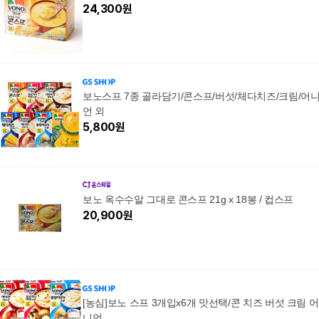
24,300
원
보노스프 7종 골라담기/콘스프/버섯/체다치즈/크림/어
언 외
5,800
원
보노 옥수수알 그대로 콘스프 21g x 18봉 / 컵스프
20,900
원
[농심]보노 스프 3개입x6개 맛선택/콘 치즈 버섯 크림 어
니언