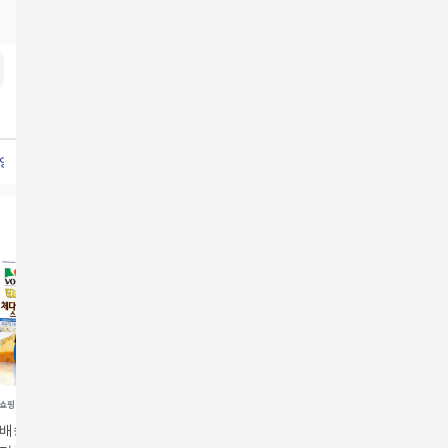
A양념갈비
임성근LA갈비10팩임성근
지성콘드로이친1200
보노스프
콘도로이친1200
루솔2
배송][우리가락]보