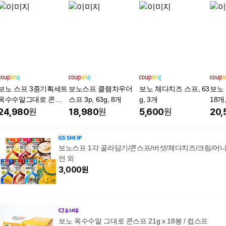
보노 스프 3종기획세트
보노스프 클램차우더
보노 체다치즈 스프, 63
보노
옥수수알그대로 콘스
스프 3p, 63g, 8개
g, 3개
18개,
프 3px2개+포르치니버
24,980
원
18,980
원
5,600
원
20,
섯스프 3px2개 +체다
치즈스프 3px2개, 1세
트, 360g
보노스프 1각 골라담기/콘스프/버섯/체다치즈/크림/어
언 외
3,000
원
보노 옥수수알 그대로 콘스프 21g x 18봉 / 컵스프