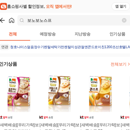
홈쇼핑사별 할인정보,
오직 앱에서만!
앱 열기
쇼핑
보노보노스프
검색결과
전체
예정방송
지난방송
인기상품
연관
청호나이스얼음정수기렌탈
세탁가전렌탈
지성관절엔콘드로이친1200
조선호텔L
인기상품
전체보기
[새벽배송][우리가락]보
[새벽배송][우리가락]보
[새벽배송][우리가락]보
[새벽