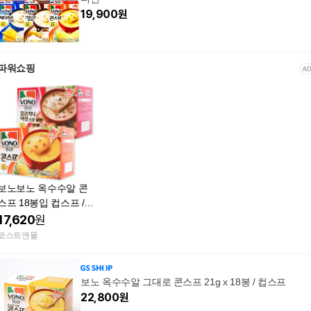
19,900
원
파워쇼핑
보노보노 옥수수알 콘
스프 18봉입 컵스프 /코
스트코
17,620
원
코스트앤몰
보노 옥수수알 그대로 콘스프 21g x 18봉 / 컵스프
22,800
원