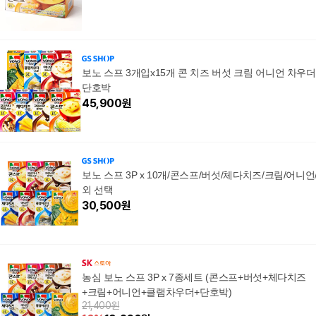
보노 스프 3개입x15개 콘 치즈 버섯 크림 어니언 차우더
단호박
45,900
원
보노 스프 3P x 10개/콘스프/버섯/체다치즈/크림/어니언
외 선택
30,500
원
농심 보노 스프 3P x 7종세트 (콘스프+버섯+체다치즈
+크림+어니언+클램차우더+단호박)
21,400원