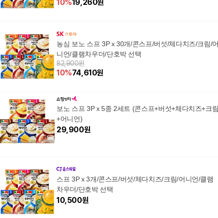
10
%
19,260
원
농심 보노 스프 3P x 30개/콘스프/버섯/체다치즈/크림/
니언/클램차우더/단호박 선택
82,900원
10
%
74,610
원
보노 스프 3P x 5종 2세트 (콘스프+버섯+체다치즈+크
+어니언)
29,900
원
스프 3P x 3개/콘스프/버섯/체다치즈/크림/어니언/클램
차우더/단호박 선택
10,500
원