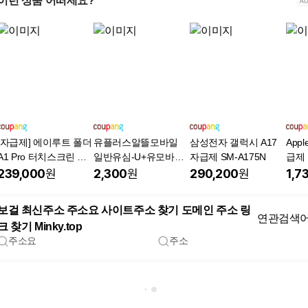
이런 상품 어떠세요?
[자급제] 에이루트 폴더
유플러스알뜰모바일
삼성전자 갤럭시 A17
Appl
A1 Pro 터치스크린 폴
일반유심-U+유모바일
자급제 SM-A175N
급제
더폰 외장메모리 추가
알뜰폰 유심 LTE/5G요
239,000
원
2,300
원
290,200
원
1,7
가능(최대 1TB) + 전용
금제 갤럭시S/Z플립7/
케이스 증정, 블랙, 32G
아이폰17 사용가능
보걸 최신주소 주소요 사이트주소 찾기 도메인 주소 링
B
연관검색
크 찾기 Minky.top
주소요
주소