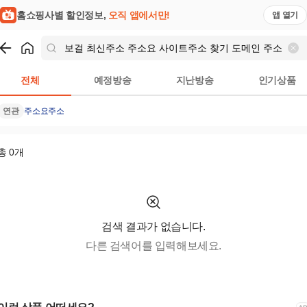
홈쇼핑사별 할인정보,
오직 앱에서만!
앱 열기
쇼핑
보걸 최신주소 주소요 사이트주소 찾기 도메인 주소 링크 찾기 Mi
전체
예정방송
지난방송
인기상품
연관
주소요
주소
총
0
개
검색 결과가 없습니다.
다른 검색어를 입력해보세요.