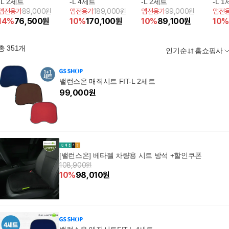
-L 2세트
-L 4세트
-L 2세트
-L 
앱전용가
89,000원
앱전용가
189,000원
앱전용가
99,000원
앱전
14
%
76,500
원
10
%
170,100
원
10
%
89,100
원
10
%
총
351
개
인기순
홈쇼핑사
밸런스온 매직시트 FIT-L 2세트
99,000
원
[밸런스온] 베타젤 차량용 시트 방석 +할인쿠폰
108,900원
10
%
98,010
원