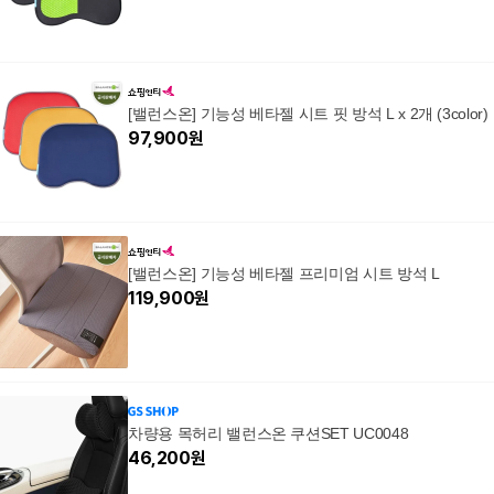
[밸런스온] 기능성 베타젤 시트 핏 방석 L x 2개 (3color)
97,900
원
[밸런스온] 기능성 베타젤 프리미엄 시트 방석 L
119,900
원
차량용 목허리 밸런스온 쿠션SET UC0048
46,200
원