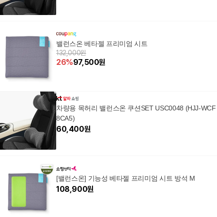
밸런스온 베타젤 프리미엄 시트
132,000원
26
%
97,500
원
차량용 목허리 밸런스온 쿠션SET USC0048 (HJJ-WCF
8CA5)
60,400
원
[밸런스온] 기능성 베타젤 프리미엄 시트 방석 M
108,900
원