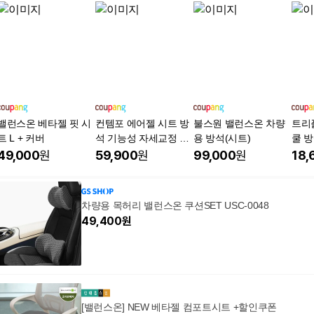
밸런스온 베타젤 핏 시
컨템포 에어젤 시트 방
불스원 밸런스온 차량
트리
트 L + 커버
석 기능성 자세교정 사
용 방석(시트)
쿨 방
무실 수험생용, 그레이
링, 
49,000
원
59,900
원
99,000
원
18,
차량용 목허리 밸런스온 쿠션SET USC-0048
49,400
원
[밸런스온] NEW 베타젤 컴포트시트 +할인쿠폰