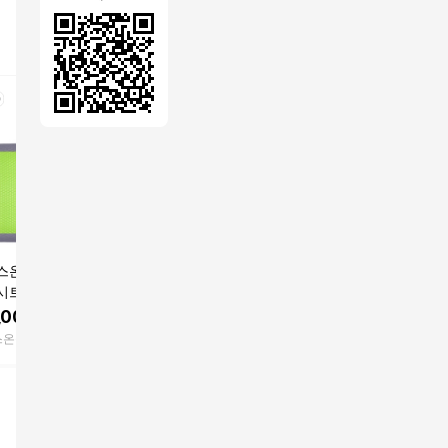
스온 기능성 프리
밸런스온 기능성 핏시
밸런스온 기능성 프리
밸런스온 
트 L SIZE(자세
트 2개 M SIZE (자세교
미엄시트 M SIZE(자세
니처 시트
사무실 벌집 쿨 의
정 수험생 사무실 벌집
교정 사무실 벌집 쿨 의
질 자세교
,000
원
80,900
원
104,000
원
254,0
무하중방석)
쿨링 쿨 의자방석)
자 무하중방석)
이 꼬리뼈
스온공식스토어
밸런스온공식스토어
밸런스온공식스토어
밸런스온공
력)