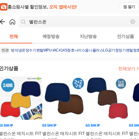
홈쇼핑사별 할인정보,
오직 앱에서만!
앱 열기
쇼핑
벨런스온
검색결과
전체
예정방송
지난방송
인기상품
연관
방석
냉온정수기렌탈
WPU-IAC414S
청호나이스옴니플러스
LG공기청정기렌탈
청
인기상품
전체보기
밸런스온 매직시트 FIT
밸런스온 매직시트 FIT
밸런스온 매직시트 FIT
밸런스