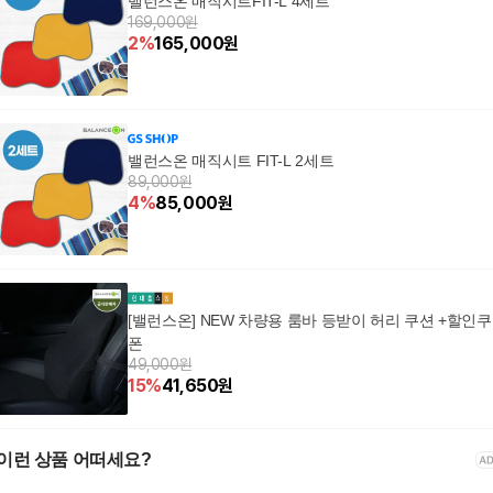
밸런스온 매직시트FIT-L 4세트
169,000원
2
%
165,000
원
밸런스온 매직시트 FIT-L 2세트
89,000원
4
%
85,000
원
[밸런스온] NEW 차량용 룸바 등받이 허리 쿠션 +할인쿠
폰
49,000원
15
%
41,650
원
이런 상품 어떠세요?