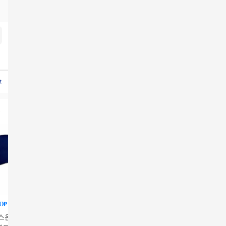
호나이스뉴아이스트리
청호나이스얼음정수기렌탈
청호나이스세니타
청호나이스뉴러블리
온 매직시트 FIT