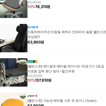
86,900원
10
%
78,210
원
자동차허리쿠션 차량용 목허리 인테리어 용품 밸런스
쿠션SET
63,800
원
[밸런스온] 메디컬온 베타젤 케어시트 /의료기기 1등급
의료용 압력 분산 방석 +할인쿠폰
152,900원
10
%
137,610
원
[밸런스온] 기능성 베타젤 시트 핏 방석 L (3color)
53,900
원