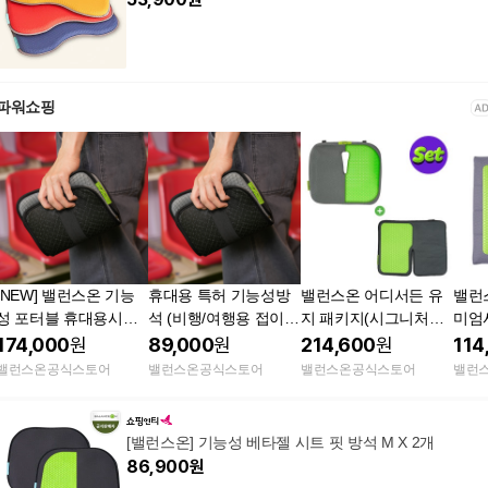
파워쇼핑
[NEW] 밸런스온 기능
휴대용 특허 기능성방
밸런스온 어디서든 유
밸런
성 포터블 휴대용시트
석 (비행/여행용 접이
지 패키지(시그니처시
미엄시
2개세트(여행용 비행기
식)
트 + 리뉴얼 휴대용시
교정 
174,000
원
89,000
원
214,600
원
114
벌집 쿨링 접이식)
트)
자 
밸런스온공식스토어
밸런스온공식스토어
밸런스온공식스토어
밸런
[밸런스온] 기능성 베타젤 시트 핏 방석 M X 2개
86,900
원