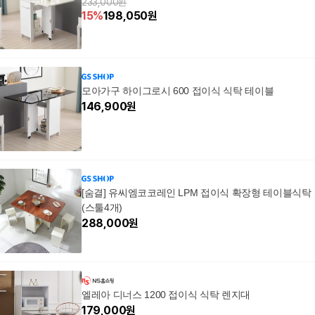
233,000원
15
%
198,050
원
모아가구 하이그로시 600 접이식 식탁 테이블
146,900
원
[숨결] 유씨엠코코레인 LPM 접이식 확장형 테이블식탁
(스툴4개)
288,000
원
엘레아 디너스 1200 접이식 식탁 렌지대
179,000
원