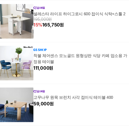
셀레스타 라이프 하이그로시 600 접이식 식탁+스툴 2
195,000원
15
%
165,750
원
착불 체어센스 모노골드 원형상판 식당 카페 업소용 가
정용 테이블
111,000
원
고무나무 원목 브런치 사각 접이식 테이블 400
59,000
원