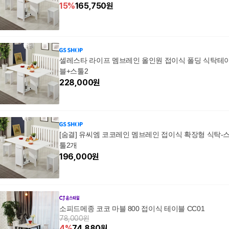
15
%
165,750
원
셀레스타 라이프 멤브레인 올인원 접이식 폴딩 식탁테
블+스툴2
228,000
원
[숨결] 유씨엠 코코레인 멤브레인 접이식 확장형 식탁-
툴2개
196,000
원
소피드메종 코코 마블 800 접이식 테이블 CC01
78,000원
4
%
74,880
원