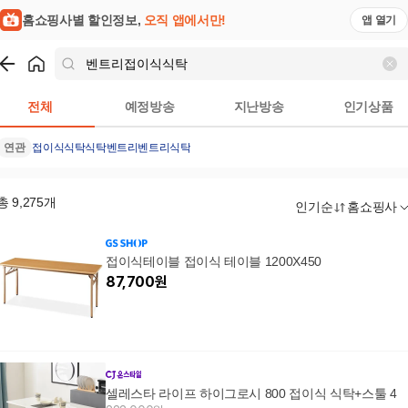
홈쇼핑사별 할인정보,
오직 앱에서만!
앱 열기
쇼핑
벤트리접이식식탁
검색결과
전체
예정방송
지난방송
인기상품
연관
접이식식탁
식탁
벤트리
벤트리식탁
총
9,275
개
인기순
홈쇼핑사
접이식테이블 접이식 테이블 1200X450
87,700
원
셀레스타 라이프 하이그로시 800 접이식 식탁+스툴 4