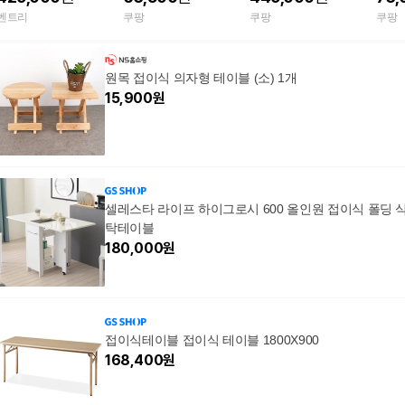
1개+의자 4개 세트)
벤트리
쿠팡
쿠팡
쿠팡
원목 접이식 의자형 테이블 (소) 1개
15,900
원
셀레스타 라이프 하이그로시 600 올인원 접이식 폴딩 
탁테이블
180,000
원
접이식테이블 접이식 테이블 1800X900
168,400
원