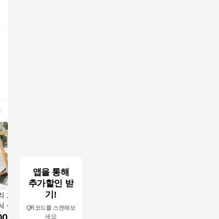
앱을 통해
추가할인 받
기!
리 고무나무 원목
벤트리 벤느 원목 접이
벤트리 벤느 원목 확장
벤트리 벤
식 식탁의자 (내추
식 확장형 식탁 4인용
형 접이식 4인용 식탁
식 4인용
QR코드를 스캔해보
럴) 색상 1개
테이블 (의자 미포함)
세트 (브라운 색상)
테이블 단
000
원
299,000
원
449,000
원
336,00
세요