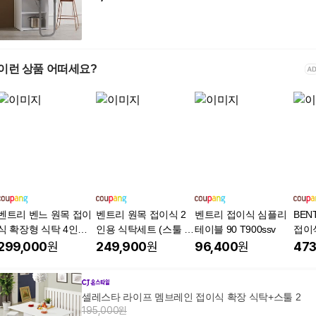
이런 상품 어떠세요?
벤트리 벤느 원목 접이
벤트리 원목 접이식 2
벤트리 접이식 심플리
BEN
식 확장형 식탁 4인용
인용 식탁세트 (스툴 포
테이블 90 T900ssv
접이
테이블 (의자 미포함)
함)
식탁
299,000
원
249,900
원
96,400
원
473
셀레스타 라이프 멤브레인 접이식 확장 식탁+스툴 2
195,000원