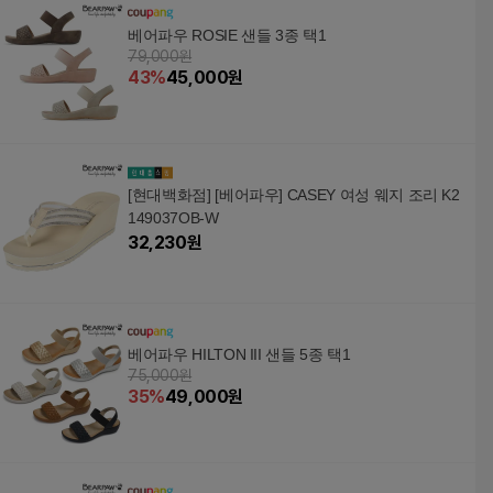
베어파우 ROSIE 샌들 3종 택1
79,000원
43
%
45,000
원
[현대백화점] [베어파우] CASEY 여성 웨지 조리 K2
149037OB-W
32,230
원
베어파우 HILTON III 샌들 5종 택1
75,000원
35
%
49,000
원