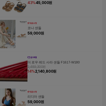
43
%
45,000
원
코나 샌들
59,000
원
더 로우 레드 사라 샌들 F1617-W180
2,489,300원
14
%
2,140,800
원
리디아 샌들
59,000
원