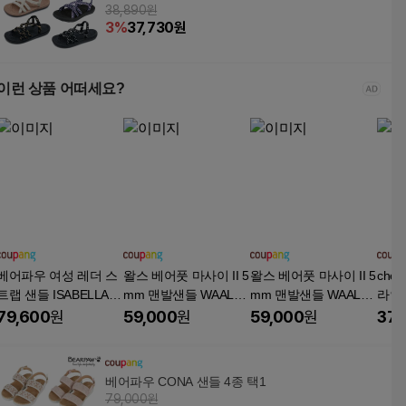
38,890원
3
%
37,730
원
이런 상품 어떠세요?
베어파우 여성 레더 스
왈스 베어풋 마사이 II 5
왈스 베어풋 마사이 II 5
che
트랩 샌들 ISABELLA 3
mm 맨발샌들 WAALS
mm 맨발샌들 WAALS
라인
종 택1 K1553PBW 플
Barefoot Masai II 5mm
Barefoot Masai II 5mm
토 
79,600
원
59,000
원
59,000
원
37,
랫,단화
Barefoot Sandal
Barefoot Sandal
데일
베어파우 CONA 샌들 4종 택1
79,000원