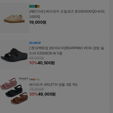
[ABC마트] 베어파우 프림로즈 [K2934030QD-K/01
10005]
19,000
원
[ 현대백화점 ]베어파우(BEARPAW) VICKI 경량 슬
리퍼 K2058OB-W 3종
45,000원
10
%
40,500
원
베어파우 ARLETH 샌들 3종 택1
75,000원
35
%
49,000
원