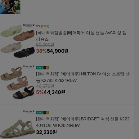
[국내백화점발송]베어파우 여성 샌들 AVA여성 젤
리슈즈
89,000원
38
%
54,900
원
[현대백화점] [베어파우] HILTON IV 여성 스트랩 샌
들 K2783 K2824RBW
46,670원
5
%
44,340
원
[현대백화점] [베어파우] BRIDGET 여성 샌들 K222
4041OB-W K2824RBW
32,230
원