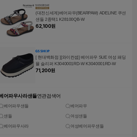
(대전신세계)베어파우(BEARPAW) ADELINE 쿠션
샌들 2종택1 K28100QB-W
62,100
원
[ 현대백화점 ][와이컨셉] 베어파우 SUE 여성 패딩
뮬 슬리퍼 K3040001RD-W K3040001RD-W
71,200
원
베어파우사라샌들
연관검색어
베어파우샌들
베어파우
샌들
여성샌들
베어파우사라
여성베어파우샌들