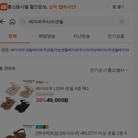
홈쇼핑사별 할인정보,
오직 앱에서만!
앱 열기
쇼핑
베어파우사라샌들
검색결과
전체
예정방송
지난방송
인기상품
연관
베어파우샌들
베어파우
샌들
여성샌들
베어파우사라
여성베어파우샌들
베어파우사
총
359
개
인기순
홈쇼핑사
베어파우 LIDIA 샌들 4종 택1
79,000원
38
%
49,000
원
[현대백화점] [베어파우] ARLETH 여성 샌들 2종 K