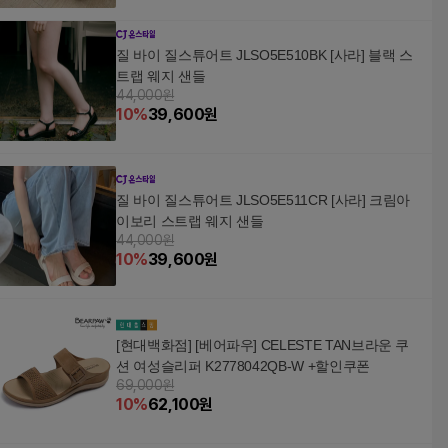
질 바이 질스튜어트 JLSO5E510BK [사라] 블랙 스
트랩 웨지 샌들
44,000원
10
%
39,600
원
질 바이 질스튜어트 JLSO5E511CR [사라] 크림아
이보리 스트랩 웨지 샌들
44,000원
10
%
39,600
원
[현대백화점] [베어파우] CELESTE TAN브라운 쿠
션 여성슬리퍼 K2778042QB-W +할인쿠폰
69,000원
10
%
62,100
원