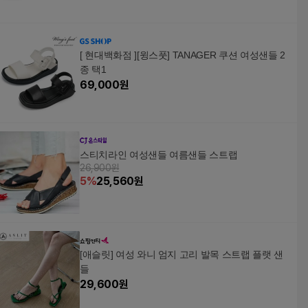
[ 현대백화점 ][윙스풋] TANAGER 쿠션 여성샌들 2
종 택1
69,000
원
스티치라인 여성샌들 여름샌들 스트랩
26,900원
5
%
25,560
원
[애슬릿] 여성 와니 엄지 고리 발목 스트랩 플랫 샌
들
29,600
원