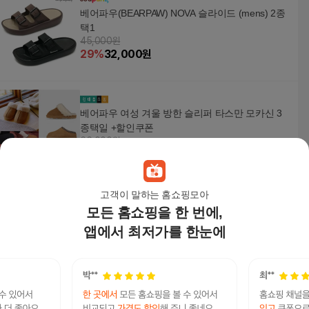
베어파우(BEARPAW) NOVA 슬라이드 (mens) 2종
택1
45,000원
29
%
32,000
원
베어파우 여성 겨울 방한 슬리퍼 타스만 모카신 3
종택일 +할인쿠폰
66,000원
14
%
56,760
원
고객이 말하는 홈쇼핑모아
모든 홈쇼핑을 한 번에,
[현대백화점] [베어파우] FRANCES 여성 슬리퍼 2
종 K2969RB +할인쿠폰
앱에서 최저가를 한눈에
38,890원
3
%
37,730
원