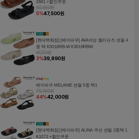
2841 +할인쿠폰
50,000원
5
%
47,500
원
[현대백화점] [베어파우] AVA여성 젤리슈즈 샌들 4
종 택 K3018RB-W K3018RBW
41,120원
3
%
39,890
원
베어파우 MELANIE 샌들 5종 택1
75,000원
44
%
42,000
원
[현대백화점] [베어파우] ALINA 쿠션 샌들 2종택 1
K1072 +할인쿠폰