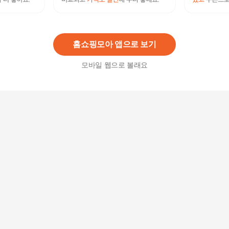
[현대백화점] [베어파우] RAMONA 여성 슬리퍼 4
종 K2259 +할인쿠폰
41,120원
3
%
39,890
원
홈쇼핑모아 앱으로 보기
모바일 웹으로 볼래요
[현대백화점] [베어파우] ASELA 여성 슬리퍼 2종 K
2776 +할인쿠폰
38,890원
3
%
37,730
원
[ 현대백화점 ][윙스풋] STARLING 쿠션 남성샌들 2
종 택1
69,000
원
베어파우SYDNEY슬리퍼4종 택1