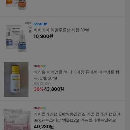
바바리아 히알루론산 세럼 30ml
10,900
원
베리홉 미백앰플 /비타에이징 퓨어씨 미백앰플 행
사, 1개, 20ml
68,000원
36
%
43,800
원
에버콜라겐랩 100% 동결건조 리얼 콜라겐 캡슐(4
8mg)+부스터샷 앰플(12g) 먹는콜라겐동일원료
40,230
원