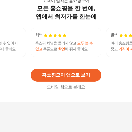
고객이 말하는 홈쇼핑모아
모든 홈쇼핑을 한 번에,
성분에디터 그린토마토 NMN 포어 리프팅 콜라겐
앰플 40ml
앱에서 최저가를 한눈에
17,900
원
바이애콤 EGF 앰플 1개
42,000
원
홈쇼핑모아 앱으로 보기
모바일 웹으로 볼래요
블루 스템셀 솔루션 고농축 앰플 5ml 10ea
880,000
원