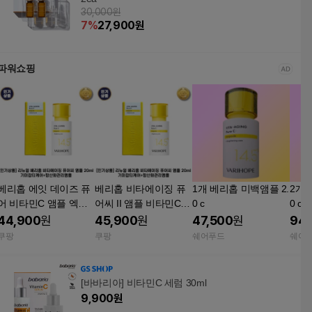
30,000원
7
%
27,900
원
파워쇼핑
베리홉 에잇 데이즈 퓨
베리홉 비타에이징 퓨
1개 베리홉 미백앰플 2.
2개 
어 비타민C 앰플 엑스
어씨 II 앰플 비타민C
0 c
0 c
퍼트 기미잡티 미백앰
+항산화케어 앰플 1개
44,900
원
45,900
원
47,500
원
94,
플 1개 15ml
쿠팡
쿠팡
쉐어푸드
쉐어
[바바리아] 비타민C 세럼 30ml
9,900
원