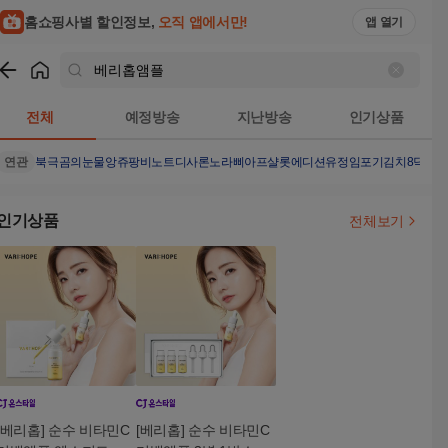
홈쇼핑사별 할인정보,
오직 앱에서만!
앱 열기
쇼핑
베리홉앰플
검색결과
전체
예정방송
지난방송
인기상품
연관
북극곰의눈물
앙쥬팡
비노트
디사론노
라삐아프샬롯에디션
유정임포기김치8
닥터
인기상품
전체보기
[베리홉] 순수 비타민C
[베리홉] 순수 비타민C