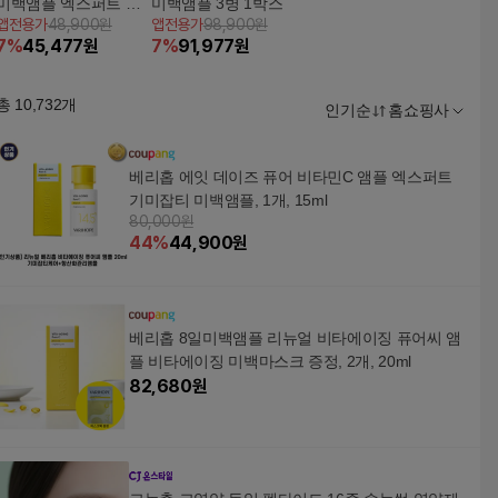
미백앰플 엑스퍼트 단
미백앰플 3병 1박스
앱전용가
48,900원
앱전용가
98,900원
품
7
%
45,477
원
7
%
91,977
원
총
10,732
개
인기순
홈쇼핑사
베리홉 에잇 데이즈 퓨어 비타민C 앰플 엑스퍼트
기미잡티 미백앰플, 1개, 15ml
80,000원
44
%
44,900
원
베리홉 8일미백앰플 리뉴얼 비타에이징 퓨어씨 앰
플 비타에이징 미백마스크 증정, 2개, 20ml
82,680
원