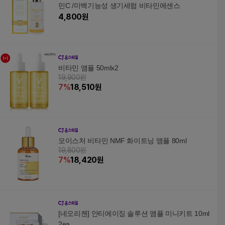
민C /미백기능성 생기세럼 비타민에센스
4,800
원
비타민 앰플 50mlx2
19,900원
7
%
18,510
원
모이스처 비타민 NMF 화이트닝 앰플 80ml
19,800원
7
%
18,420
원
[네오리젠] 안티에이징 솔루션 앰플 미니키트 10ml
2ea