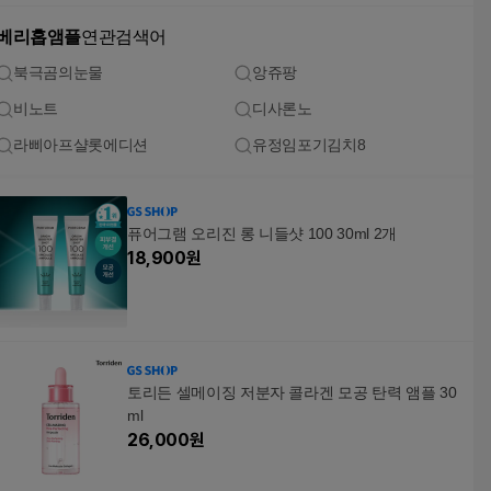
베리홉앰플
연관검색어
북극곰의눈물
앙쥬팡
비노트
디사론노
라삐아프샬롯에디션
유정임포기김치8
퓨어그램 오리진 롱 니들샷 100 30ml 2개
18,900
원
토리든 셀메이징 저분자 콜라겐 모공 탄력 앰플 30
ml
26,000
원