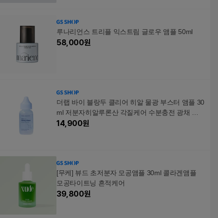
루나리언스 트리플 익스트림 글로우 앰플 50ml
58,000
원
더랩 바이 블랑두 클리어 히알 물광 부스터 앰플 30
ml 저분자히알루론산 각질케어 수분충전 광채 물
광피부 속건조 건성피부 지성피부 영양 피부보습
14,900
원
수분광 화잘먹
[무케] 뷰드 초저분자 모공앰플 30ml 콜라겐앰플
모공타이트닝 흔적케어
39,800
원