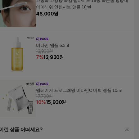
고농축 고영양 독일 펩타이드 16종 속눈썹 영양제
아이래쉬 인텐시브 앰플 10ml
48,000
원
비타민 앰플 50ml
13,900원
7
%
12,930
원
멜레이저 프로그래밍 비타민C 미백 앰플 10ml
17,700원
10
%
15,930
원
이런 상품 어떠세요?