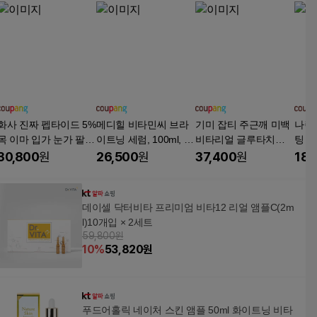
화사 진짜 펩타이드 5%
메디힐 비타민씨 브라
기미 잡티 주근깨 미백
나린플
목 이마 입가 눈가 팔자
이트닝 세럼, 100ml, 1
비타리얼 글루타치온
팅 부
미간 6종 주름 개선 리
개
앰플, 2개, 50ml
앰플 
30,800
원
26,500
원
37,400
원
183
프팅 탄력 케어 더마 퍼
50ml
밍 앰플, 3개, 10ml
데이셀 닥터비타 프리미엄 비타12 리얼 앰플C(2m
l)10개입 × 2세트
59,800원
10
%
53,820
원
푸드어홀릭 네이처 스킨 앰플 50ml 화이트닝 비타