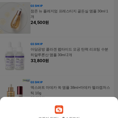
참존 뉴 플레지엄 프레스티지 골든실 앰플 30ml 1
개
24,500
원
아담공방 콜라겐 펩타이드 모공 탄력 리프팅 수분
히알루론산 앰플 30ml 2개
33,800
원
엑스퍼트 마데카 쏙 앰플 38ml+마데카 멜라캡처스
틱 10g
38,100원
10
%
34,290
원