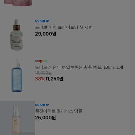
포라뽀 미백 브라이트닝 샷 세럼
29,000
원
토니모리 원더 히알루론산 촉촉 앰플, 100ml, 1개
18,000원
38
%
11,250
원
원진이펙트 멜라리스 앰플
25,000
원