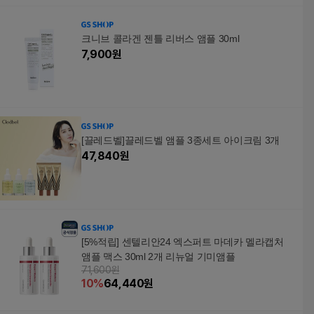
크니브 콜라겐 젠틀 리버스 앰플 30ml
7,900
원
[끌레드벨]끌레드벨 앰플 3종세트 아이크림 3개
47,840
원
[5%적립] 센텔리안24 엑스퍼트 마데카 멜라캡처
앰플 맥스 30ml 2개 리뉴얼 기미앰플
71,600원
10
%
64,440
원