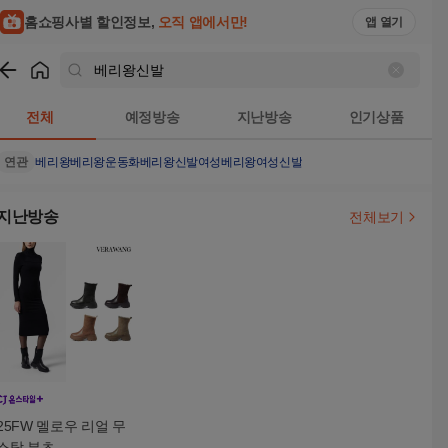
홈쇼핑사별 할인정보,
오직 앱에서만!
앱 열기
쇼핑
베리왕신발
검색결과
전체
예정방송
지난방송
인기상품
연관
베리왕
베리왕운동화
베리왕신발여성
베리왕여성신발
지난방송
전체보기
25FW 멜로우 리얼 무
스탕 부츠