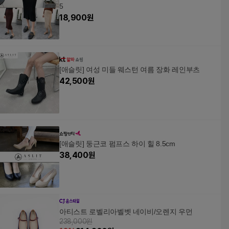
5
18,900
원
[애슬릿] 여성 미들 웨스턴 여름 장화 레인부츠
42,500
원
[애슬릿] 둥근코 펌프스 하이 힐 8.5cm
38,400
원
아티스트 로벨리아벨벳 네이비/오렌지 우먼
238,000원