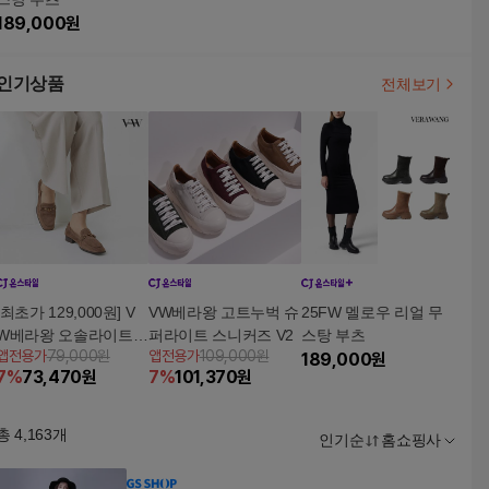
189,000
원
인기상품
전체보기
[최초가 129,000원] V
VW베라왕 고트누벅 슈
25FW 멜로우 리얼 무
W베라왕 오솔라이트
퍼라이트 스니커즈 V2
스탕 부츠
앱전용가
79,000원
앱전용가
109,000원
스킨슈 누벅
189,000
원
7
%
73,470
원
7
%
101,370
원
총
4,163
개
인기순
홈쇼핑사