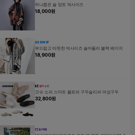
하나쯤은 숄 망토 빅사이즈
18,000
원
부드럽고 따뜻한 빅사이즈 숄머플러 블랙 베이지
18,900
원
갓슈 소피 스마트 블로퍼 구두슬리퍼 여성구두
32,800
원