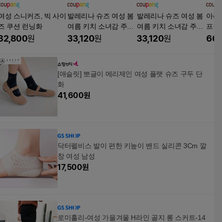
여성 스니커즈, 빅 사이
발레리나 슈즈 여성 봄
발레리나 슈즈 여성 봄
아리
즈 쿠션 런닝화
여름 키치 소녀감 주름
여름 키치 소녀감 주름
프릴
리본 크로스스트랩 인
리본 크로스스트랩 인
드 
32,800
원
33,120
원
33,120
원
66,
힐 플랫슈즈
힐 플랫슈즈
[애슬릿] 뽀글이 메리제인 여성 플랫 슈즈 구두 단
화
41,600
원
닥터펠비스 발이 편한 키높이 밴드 실리콘 3Cm 깔
창 여성 남성
17,500
원
로미홀리-여성 가을겨울 H라인 골지 롱 스커트-14