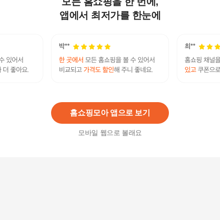
모든 홈쇼핑을 한 번에,
VW베라왕 26SS 시그니처 오벌 선글라스 [538]
99,000
원
앱에서 최저가를 한눈에
쿠모 여름 아쿠아 장마 캐주얼 숏 레인부츠 2cm
29,770원
10
%
26,800
원
홈쇼핑모아 앱으로 보기
모바일 웹으로 볼래요
[무료배송] Summer 유니크 컴포트 와플 여성 쪼
리-슬리퍼
29,700
원
둥근 코 웨스턴 롱 레인부츠 여성 장화