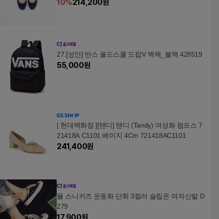
10
%
214,200
원
27.[성인] 반스 올드스쿨 드랍V 백팩_블랙 428519
55,000
원
[ 현대백화점 ][탠디] 탠디 (Tandy) 여성화 펌프스 7
21418A C1101 베이지 4Cm 721418AC1101
241,400
원
뮬 스니커즈 운동화 단화 3컬러 슬립온 여자신발 D
279
17,900
원