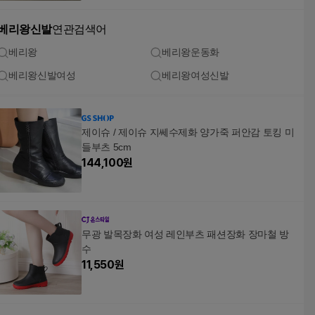
베리왕신발
연관검색어
베리왕
베리왕운동화
베리왕신발여성
베리왕여성신발
제이슈 / 제이슈 지쎄수제화 양가죽 퍼안감 토킹 미
들부츠 5cm
144,100
원
무광 발목장화 여성 레인부츠 패션장화 장마철 방
수
11,550
원