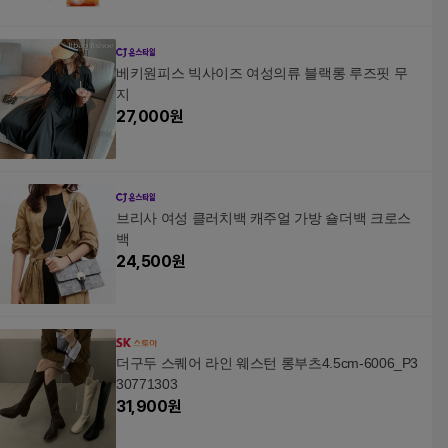
베키원피스 빅사이즈 여성의류 블랙롱 루즈핏 무
지
27,000
원
브리사 여성 클러치백 캐주얼 가방 숄더백 크로스
백
24,500
원
더구두 스퀘어 라인 웨스턴 롱부츠4.5cm-6006_P3
30771303
31,900
원