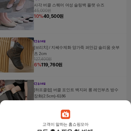
사각 버클 스퀘어 여성 슬링백 플랫 슈즈
45,000원
10
%
40,500
원
[브리치] / 지쎄수제화 양가죽 퍼안감 솔리움 숏부
츠 2cm
127,400원
6
%
119,760
원
[하프클럽] 버클 포인트 백지퍼 롱 레인부츠 방수
장화(2.5cm)-6186
28,900
원
고객이 말하는 홈쇼핑모아