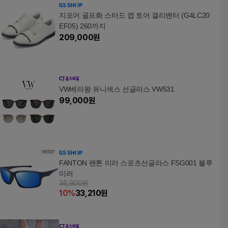
지포어 골프화 스터드 캡 토어 갤리밴터 (G4LC20
EF05) 260까지
209,000
원
VW베라왕 유니섹스 선글라스 VW531
99,000
원
FANTON 팬톤 미러 스포츠선글라스 FSG001 블루
미러
36,900원
10
%
33,210
원