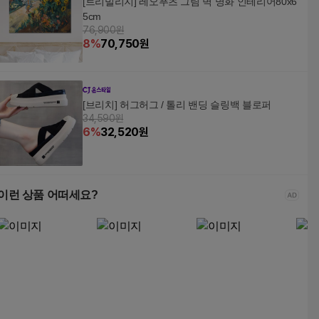
[트리빌리지] 레오푸츠 그림 벽 명화 인테리어80x6
5cm
76,900원
8
%
70,750
원
[브리치] 허그허그 / 톨리 밴딩 슬링백 블로퍼
34,590원
6
%
32,520
원
이런 상품 어떠세요?