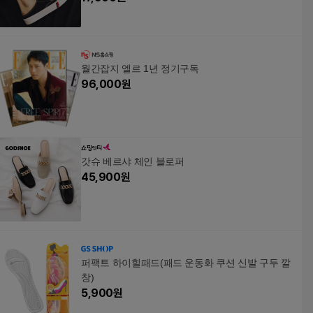
월간잡지 엘르 1년 정기구독
96,000
원
갓슈 베르샤 체인 블로퍼
45,900
원
퍼팩트 하이힐패드(패드 운동화 쿠션 신발 구두 깔
창)
5,900
원