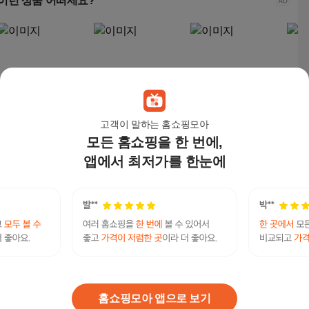
이런 상품 어떠세요?
고객이 말하는 홈쇼핑모아
모든 홈쇼핑을 한 번에,
입큰 오리지널 퍼퓸 파
입큰 오리지널 퍼퓸 파
MCC 퍼펙트 피니쉬 N
티르티
우더 팩트 20g, 21호누
우더 팩트 20g, 23호 내
EW 루스 파우더 대용
필터 
앱에서 최저가를 한눈에
드베이지, 1개
추럴베이지, 1개
량, 21호 라이트베이지,
p 세
14,310
원
14,310
원
24,900
원
18,
1개
세트
베리떼롱스테이마블팩트
연관검색어
베리떼
베리떼롱스테이
베리떼롱스테이마블
베리떼팩트
베리떼롱스테이마블
홈쇼핑모아 앱으로 보기