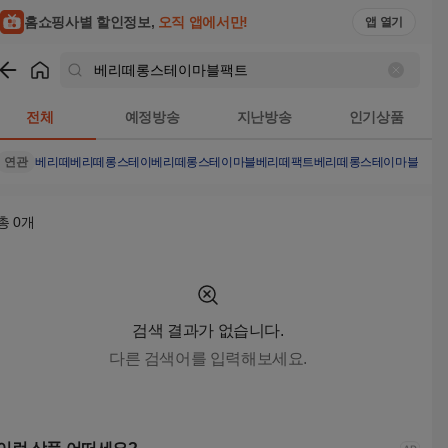
홈쇼핑사별 할인정보,
오직 앱에서만!
앱 열기
쇼핑
베리떼롱스테이마블팩트
검색결과
전체
예정방송
지난방송
인기상품
연관
베리떼
베리떼롱스테이
베리떼롱스테이마블
베리떼팩트
베리떼롱스테이마블
총
0
개
검색 결과가 없습니다.
다른 검색어를 입력해보세요.