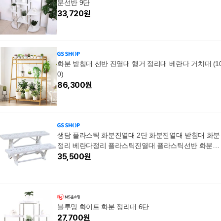
분선반 9단
33,720
원
화분 받침대 선반 진열대 행거 정리대 베란다 거치대 (1
0)
86,300
원
생담 플라스틱 화분진열대 2단 화분진열대 받침대 화분
정리 베란다정리 플라스틱진열대 플라스틱선반 화분전
시 화분진열 2단진열대 3단진열대
35,500
원
블루밍 화이트 화분 정리대 6단
27,700
원