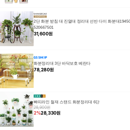
2단 화분 받침 대 진열대 정리대 선반 다이 화분대1945
520667501
31,600
원
화분정리대 3단 바닥보호 베란다
78,280
원
빠띠라인 철재 스탠드 화분정리대 6단
28,900원
2
%
28,330
원