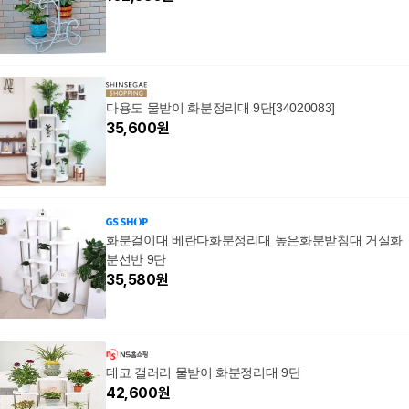
다용도 물받이 화분정리대 9단[34020083]
35,600
원
화분걸이대 베란다화분정리대 높은화분받침대 거실화
분선반 9단
35,580
원
데코 갤러리 물받이 화분정리대 9단
42,600
원