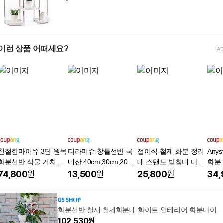
이런 상품 어떠세요?
친절한마이쮸 3단 원목
티라미슈 창틀선반 국
접이식 철제 화분 정리
Any
화분선반 식물 거치대
내산 40cm,30cm,20cm
대 스탠드 받침대 다이
화분 
진열대 정리대
두께 8-21mm창틀사용
베란다 식물 화분선반
74,800
원
13,500
원
25,800
원
34,
베란다 창문 다용도 화
계단식, 1개, 블랙
분걸이 무타공 선반, 밀
크화이트
화분선반 철재 철제화분대 화이트 인테리어 화분다이
102,530
원