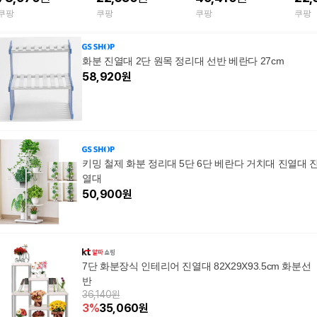
리대 화이트 120cm
드 화
쿠팡
쿠팡
쿠팡
쿠팡
화분 진열대 2단 원목 정리대 선반 베란다 27cm
58,920
원
키밍 철제 화분 정리대 5단 6단 베란다 거치대 진열대 
열대
50,900
원
7단 화분장식 인테리어 진열대 82X29X93.5cm 화분선
반
36,140원
3
%
35,060
원