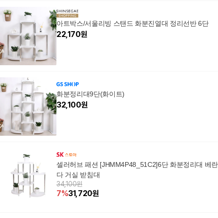
아트박스/서울리빙 스탠드 화분진열대 정리선반 6단
22,170
원
화분정리대9단(화이트)
32,100
원
셀러허브 패션 [JHMM4P48_51C2]6단 화분정리대 베
다 거실 받침대
34,100원
7
%
31,720
원