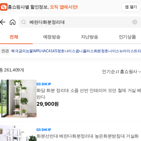
홈쇼핑사별 할인정보,
오직 앱에서만!
앱 열기
쇼핑
베란다화분정리대
검색결과
전체
예정방송
지난방송
인기상품
연관
북극곰의눈물
WPU-IAC414S
청호나이스옴니플러스
화분
청호나이스뉴아이스트
총
261,409
개
인기순
홈쇼핑사
화담 화분 정리대 소품 선반 인테리어 모던 철재 거실 
란다
29,900
원
화분선반대 베란다화분정리대 높은화분받침대 거실화