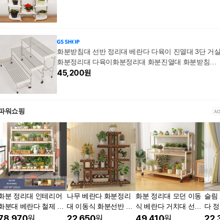
화분받침대 선반 정리대 베란다 다육이 진열대 3단 거
화분정리대 다육이화분정리대 화분진열대 화분받침대
화분선반 화분정리대 화분다이
45,200
원
파워쇼핑
화분 정리대 인테리어
나무 베란다 화분정리
화분 정리대 모던 이동
슬림
화분대 베란다 철제 화
대 이동식 화분선반 4
식 베란다 거치대 선반
다 정
대 이동식 거실화분정
단 A형 강화 바퀴 포함
진열대 3단 흰색
럽 랙 1단 17_화이
78,970
원
22,650
원
49,410
원
22,