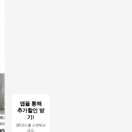
실
앱을 통해
추가할인 받
기!
 화분 스탠드 베란
화분 정리대 모던 이동
수직폴 베란다 다육이
수직폴 베
리대 선반 대 북유
식 베란다 거치대 선반
화분 선반 받침대 정리
화분 선반
QR코드를 스캔해보
트보
진열대 3단 블랙
대 진열대 1폴 2폴 120
대 진열대 1폴
300
원
49,410
원
170,000
원
61,000
세요