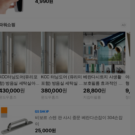
4,990
원
파워쇼핑
KCC터닝도어(유리포
KCC 터닝도어 (유리미
베란다시트지 사생활
아파
함) 방음실 세탁실아파
포함) 방음실 세탁실 아
보호필름 효과적인 창
형 K
트 베란다 고단열/방음
파트베란다 터닝도어
문시트지 다이소 뽁뽁
창 
430,000
원
380,000
원
28,800
원
9,3
DF140
고단열/방음 DF140
이
다 
윈도우홈즈
윈도우홈즈
지킴이필름
창호
비보르 스텐 판 샤시 중문 베란다손잡이 304손잡
이
25,000
원