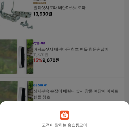
멀티샷시로라 베란다샷시로라
13,930
원
아파트샷시 베란다문 창호 핸들 창문손잡이
11,370원
15
%
9,670
원
샷시부속 손잡이 베란다 샷시 창문 여닫이 아파트
핸들 창호
16,670
원
고객이 말하는 홈쇼핑모아