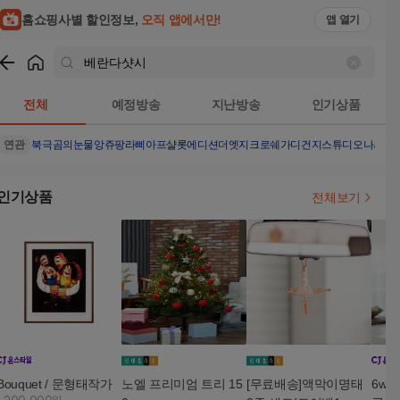
홈쇼핑사별 할인정보,
오직 앱에서만!
앱 열기
쇼핑
베란다샷시
검색결과
전체
예정방송
지난방송
인기상품
연관
북극곰의눈물
앙쥬팡
라삐아프샬롯에디션
더엣지크로쉐가디건
지스튜디오나시탑
인기상품
전체보기
Bouquet / 문형태작가
노엘 프리미엄 트리 15
[무료배송]액막이명태
6wa