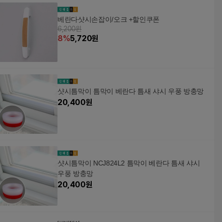
베란다샷시손잡이/오크 +할인쿠폰
6,200원
8
%
5,720
원
샷시틈막이 틈막이 베란다 틈새 샤시 우풍 방충망
20,400
원
샷시틈막이 NCJ824L2 틈막이 베란다 틈새 샤시
우풍 방충망
20,400
원