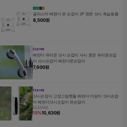
글라스터 베란다 문 손잡이 2P 창문 샷시 욕실용품
8,500
원
베란다 유리문 샷시 손잡이 샤시 중문 유리문손잡
이 샤시손잡이 베란다문손잡이
7,600
원
샷시손잡이 고정그립핸들 베란다 미닫이 샷시손잡
이 베란다샷시손잡이 판손잡이
12,500원
15
%
10,630
원