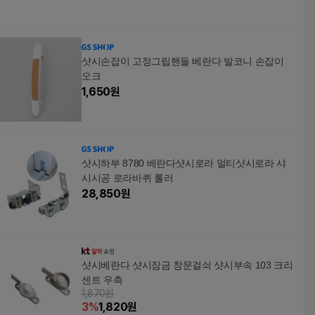
샷시손잡이 고정그립핸들 베란다 발코니 손잡이
오크
1,650
원
샷시하부 8780 베란다샷시로라 멀티샷시로라 샤
시시공 로라바퀴 롤러
28,850
원
샷시베란다 샷시잠금 창문걸쇠 샷시부속 103 크리
센트 우측
1,870원
3
%
1,820
원