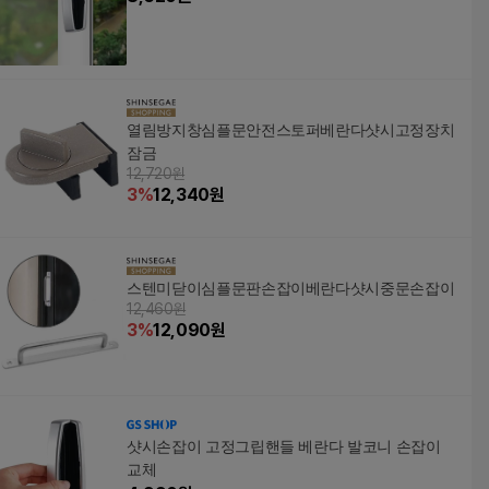
열림방지창심플문안전스토퍼베란다샷시고정장치
잠금
12,720원
3
%
12,340
원
스텐미닫이심플문판손잡이베란다샷시중문손잡이
12,460원
3
%
12,090
원
샷시손잡이 고정그립핸들 베란다 발코니 손잡이
교체