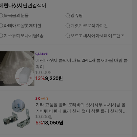
베란다샷시
연관검색어
북극곰의눈물
앙쥬팡
라삐아프샬롯에디션
더엣지크로쉐가디건
지스튜디오나시탑4종
보르고세시아아세테이트팬츠
베란다 샷시 틈막이 패드 2M 1개 틈새바람 바람 틈
막이
10,600원
13
%
9,230
원
기타 고품질 롤러 로라바퀴 샷시하부 샤시시공 롤
러바퀴 베란다 로라 샷시 멀티 창문 롤러 샷시하부
19,000원
WFO3FEN
5
%
18,050
원