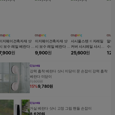
이지웨이건축자재 샷
이지웨이건축자재 샷
샤시올스텐 ㄷ자레일
알미
시 보수 레일 베란다 창
시 보수 레일 베란다 창
커버 샤시레일 샤시보
수리
문 틀 수리 교체 평레일
문 틀 수리 교체 평레일
수용 평레일 5mm 7m
트 베
7,900
원
9,900
원
25,600
원
12,
홈레일, 1개
홈레일, 1개
m 8mm 12mm, 1개
형 1m
강력 흡착 베란다 샷시 미닫이 문 손잡이 강력 흡착
베란다 미닫이
11,500원
15
%
9,780
원
거실 베란다 샷시 고정 그립 핸들 손잡이
8,620
원