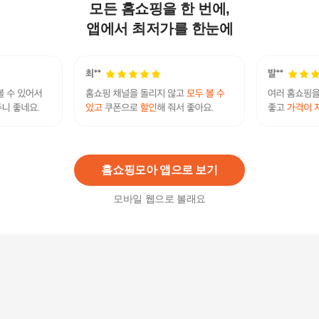
모든 홈쇼핑을 한 번에,
멀티 베란다샷시로라 샤시부속 샤시롤러 샷시수리
21,200
원
앱에서 최저가를 한눈에
기타 멀티샷시로라 베란다샷시로라 8780_WDF96
23
13,600원
5
%
12,920
원
홈쇼핑모아 앱으로 보기
모바일 웹으로 볼래요
유리도어손잡이 베란다창문손잡이 베란다 샷시
12,500
원