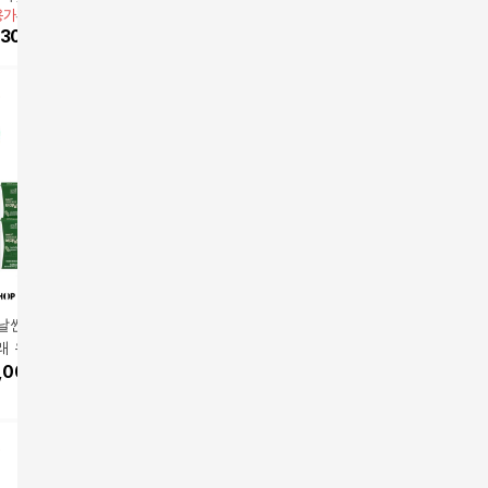
용가
359,000원
6박스(400mg*30
39,900
원
2주분)
79,200
원
씬프로 3
198,00
309,000
원
6박스)
방송에서만
방송에서만
날씬 다이어트 모
다이어트 유산균 비에
비에날씬 프로 6박스
[에이스바
 유산균 24주(6
날씬 9박스+플러스 60
(BNR17 체지방 감소
퀸 다이어
앱전용가
6
,000
원
포
548,000
원
다이어트 유산균)
376,000
원
박스 + 
3
%
679