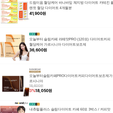
드림이음 혈당케어 바나바잎 체지방 다이어트 카테킨 
랜컷 혈당 다이어트 4개월분
41,900
원
오늘부터 슬림카페 라떼맛PRO (120포) 다이어트커피
혈당케어 가르시니아 다이어트보조제
36,600
원
오늘부터슬림카페PRO다이어트커피다이어트보조제가
르시니아
18,600원
3
%
18,050
원
내츄럴플러스 슬림다이어트 카페 60포 3박스 / 커피맛