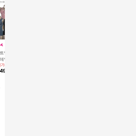
히트일등란쥬]루시
저스트마이사이즈 3-W
[초특가] 조아하다 무형
[25FW]
 데일리 코튼 란쥬
AY 리프팅 수피마 슬리
광 면 브라탑 4종(런닝
모달 퓨징
용가
59,900원
앱전용가
49,900원
머2세트BK/MU(JM09
69,900
원
형)
트 (6종)
99,900
49,480
원
23
%
38,180
원
9)