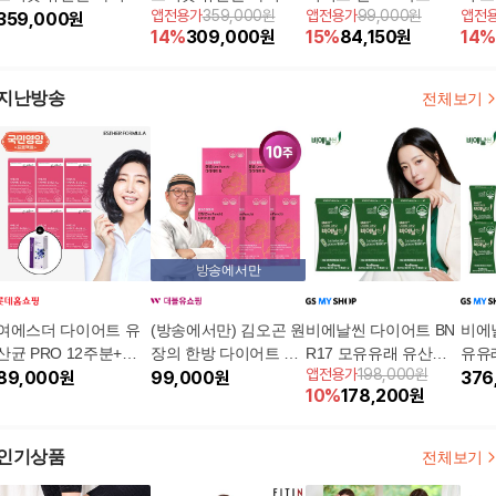
앱전용가
359,000원
앱전용가
99,000원
앱전
트 6박스(400mg*30캡
359,000
원
트 6박스(400mg*30캡
어트 
14
%
309,000
원
15
%
84,150
원
14
%
슐*6박스)
슐*6박스)
캡슐*
지난방송
전체보기
방송에서만
여에스더 다이어트 유
(방송에서만) 김오곤 원
비에날씬 다이어트 BN
비에
산균 PRO 12주분+블
장의 한방 다이어트 환
R17 모유유래 유산균 1
유유래
앱전용가
198,000원
루베리 퓨레 100 1박스
89,000
원
5박스(10주분)
99,000
원
2주(3박스)
박스)
376
10
%
178,200
원
(10포)
인기상품
전체보기