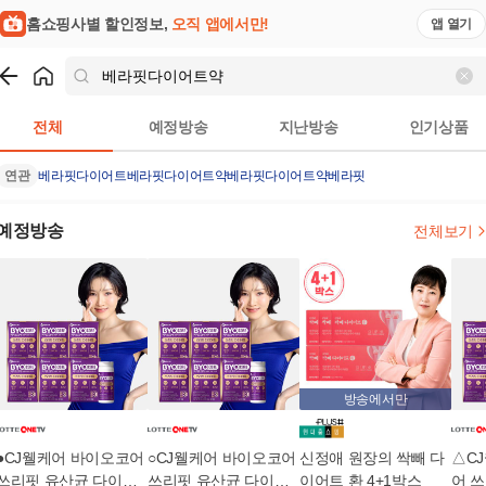
홈쇼핑사별 할인정보,
오직 앱에서만!
앱 열기
쇼핑
베라핏다이어트약
검색결과
전체
예정방송
지난방송
인기상품
연관
베라핏다이어트
베라핏
다이어트약
베라핏다이어트약베라핏
예정방송
전체보기
방송에서만
●CJ웰케어 바이오코어
○CJ웰케어 바이오코어
신정애 원장의 싹빼 다
△C
쓰리핏 유산균 다이어
쓰리핏 유산균 다이어
이어트 환 4+1박스
어 