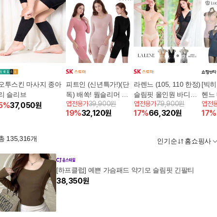
오투스킨 마사지 종아
피트인 (신년특가!)(단
라렌느 (105, 110 한정)
[빅
리 슬리브
독) 배쏙! 웜슬리머 상
슬림핏 올인원 바디수
헨느
앱전용가
39,900원
앱전용가
79,900원
앱전
5
%
37,050
원
하의 패키지(6종)
트 2종 + 본구성 랜덤 1
5종
19
%
32,120
원
17
%
66,320
원
17
%
종 패키지(총 3종)
총
135,316
개
인기순
홈쇼핑사
[하프클럽] 예쁜 가슴패드 약기모 슬림핏 긴팔티
38,350
원