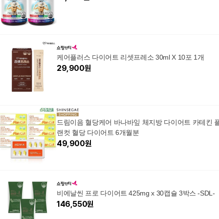
케어플러스 다이어트 리셋프레소 30ml X 10포 1개
29,900
원
드림이음 혈당케어 바나바잎 체지방 다이어트 카테킨 
랜컷 혈당 다이어트 6개월분
49,900
원
비에날씬 프로 다이어트 425mg x 30캡슐 3박스 -SDL-
146,550
원