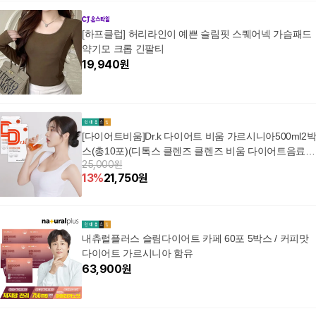
[하프클럽] 허리라인이 예쁜 슬림핏 스퀘어넥 가슴패드
약기모 크롭 긴팔티
19,940
원
[다이어트비움]Dr.k 다이어트 비움 가르시니아500ml2
스(총10포)(디톡스 클렌즈 클렌즈 비움 다이어트음료
25,000원
+할인쿠폰
13
%
21,750
원
내츄럴플러스 슬림다이어트 카페 60포 5박스 / 커피맛
다이어트 가르시니아 함유
63,900
원