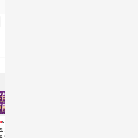
J웰케어 바이오코
팻 버닝 와사비 다이어
(60%세일)팻 버닝 와사
미국직수
쓰리핏 유산균 다이
트W (6주)
비 다이어트W 2세트(1
유산균 B