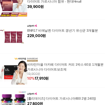
다이어트 가르시니아 함유 - 현대Hmall
39,900
원
BNR17 비에날퀸 다이어트 갱년기 유산균 3개월분
229,000
원
비타민마을 더카페 다이어트 커피 1박스 60포 1개월분
가르시니아 다이어트보조제
19,900원
10
%
17,910
원
[홀리데이즈] 다이어트 가르시니아800 2병 240정
27,800
원