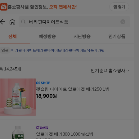
홈쇼핑사별 할인정보,
오직 앱에서만!
앱 열기
쇼핑
베라핏다이어트식품
검색결과
전체
예정방송
지난방송
인기상품
연관
베라핏다이어트
베라핏
다이어트
베라핏다이어트식품베라핏
총
14,245
개
인기순
홈쇼핑사
펫슬림 다이어트 알로에겔 베라250 1병
18,900
원
알로에겔 베라300 1000mlx1병