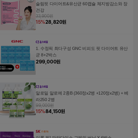
슬림핏 다이어트&유산균 60캡슐 체지방감소와 장
건강
33,900원
15
%
28,820
원
1. 수정픽 최다구성 GNC 비피도 핏 다이어트 유산
균 8+2박스
299,000
원
알로밀 알로에 2종B (360정x2병 +120정x2병) + 베
라250 2병
99,000원
15
%
84,150
원
이롭 핏] 파라다이스 그레인 버닝 X 6박스