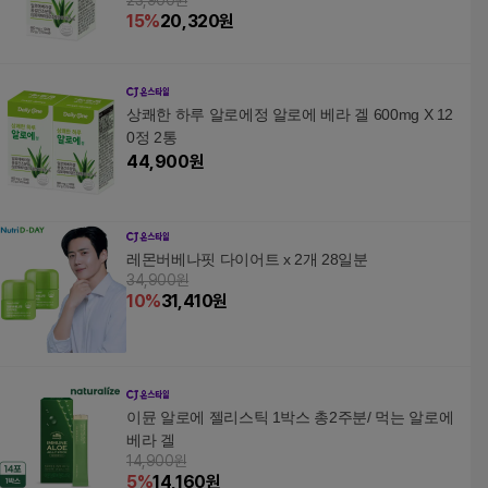
23,900원
15
%
20,320
원
상쾌한 하루 알로에정 알로에 베라 겔 600mg X 12
0정 2통
44,900
원
레몬버베나핏 다이어트 x 2개 28일분
34,900원
10
%
31,410
원
이뮨 알로에 젤리스틱 1박스 총2주분/ 먹는 알로에
베라 겔
14,900원
5
%
14,160
원