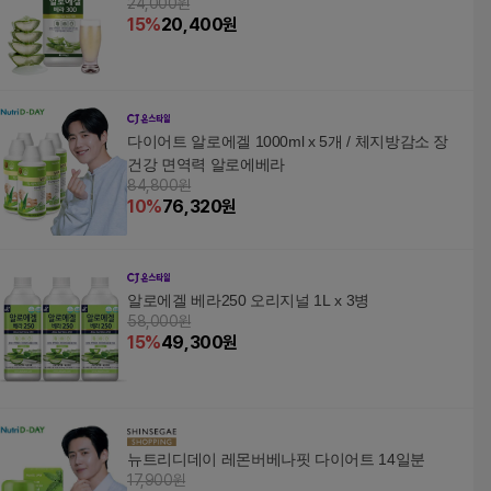
24,000원
15
%
20,400
원
다이어트 알로에겔 1000ml x 5개 / 체지방감소 장
건강 면역력 알로에베라
84,800원
10
%
76,320
원
알로에겔 베라250 오리지널 1L x 3병
58,000원
15
%
49,300
원
뉴트리디데이 레몬버베나핏 다이어트 14일분
17,900원