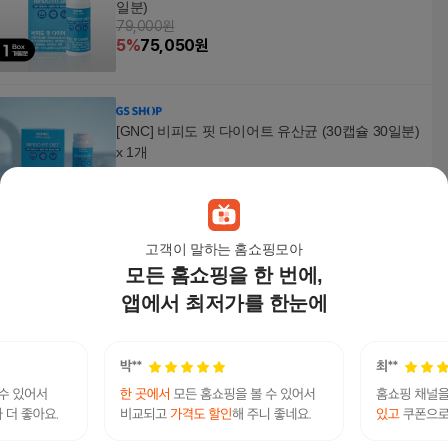
일분)
79,000원
5
%
75,050
원
[GNC] 비피도 핏 다이어트 유산균 (30캡슐 30일분)
x 1개
71,100
원
고객이 말하는 홈쇼핑모아
모든 홈쇼핑을 한 번에,
[체지방 감소]GNC 비피도 핏 다이어트 유산균 8박
스 8개월분
앱에서 최저가를 한눈에
299,000원
5
%
284,050
원
[GNC] 비피도 핏 다이어트 13.5g (30캡슐 30일분)
+할인쿠폰