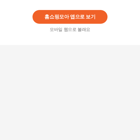
79,000
원
홈쇼핑모아 앱으로 보기
모바일 웹으로 볼래요
셀렉트핏 시서스가루 50배 농축 시저스 300g 6개
173,400
원
체지방감소 밸런스핏 가르시니아&비타민B(120캡
슐) X 1통
19,900
원
슬림핏 다이어트&유산균 60캡슐 X 2박스 체지방
감소 장건강 녹차추출물 식약처인증