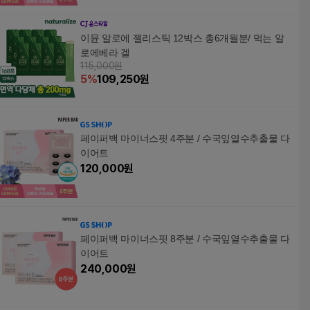
이뮨 알로에 젤리스틱 12박스 총6개월분/ 먹는 알
로에베라 겔
115,000원
5
%
109,250
원
페이퍼백 마이너스핏 4주분 / 수국잎열수추출물 다
이어트
120,000
원
페이퍼백 마이너스핏 8주분 / 수국잎열수추출물 다
이어트
240,000
원