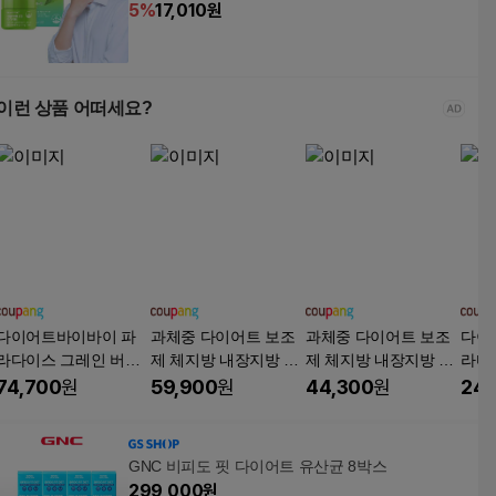
5
%
17,010
원
이런 상품 어떠세요?
다이어트바이바이 파
과체중 다이어트 보조
과체중 다이어트 보조
다이
라다이스 그레인 버닝
제 체지방 내장지방 살
제 체지방 내장지방 살
라다
14p, 19.6g, 3개
빼는 HCA 뉴트리셋 약
빼는 HCA 뉴트리셋 약
14p,
74,700
원
59,900
원
44,300
원
24,
한달분, 3개, 60정
한달분, 2개, 60정
GNC 비피도 핏 다이어트 유산균 8박스
299,000
원