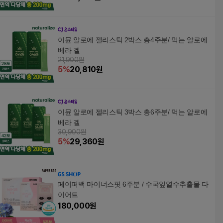
이뮨 알로에 젤리스틱 2박스 총4주분/ 먹는 알로에
베라 겔
21,900원
5
%
20,810
원
이뮨 알로에 젤리스틱 3박스 총6주분/ 먹는 알로에
베라 겔
30,900원
5
%
29,360
원
페이퍼백 마이너스핏 6주분 / 수국잎열수추출물 다
이어트
180,000
원