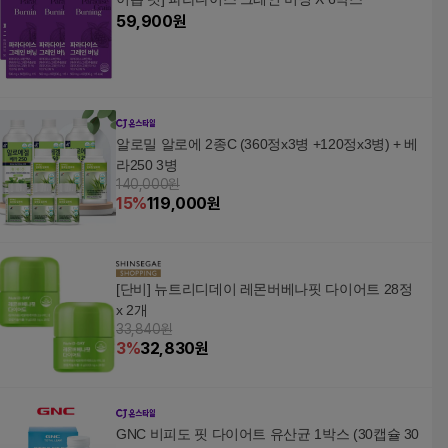
59,900
원
알로밀 알로에 2종C (360정x3병 +120정x3병) + 베
라250 3병
140,000원
15
%
119,000
원
[단비] 뉴트리디데이 레몬버베나핏 다이어트 28정
x 2개
33,840원
3
%
32,830
원
GNC 비피도 핏 다이어트 유산균 1박스 (30캡슐 30