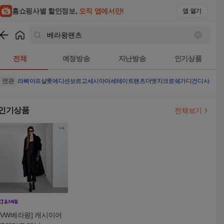
홈쇼핑사별 할인정보,
오직 앱에서만!
앱 열기
쇼핑
베라왕팬츠
검색결과
전체
예정방송
지난방송
인기상품
연관
라삐아프샬롯에디션
보르고세시아아세테이트팬츠
더엣지크로쉐가디건
디사론노
인기상품
전체보기
[VW베라왕] 캐시미어