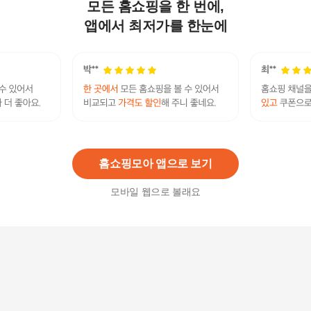
모든 홈쇼핑을 한 번에,
베라 왕 바슈티 거북이 여성용 안경
905,900
원
앱에서 최저가를 한눈에
베라 왕 V712 로즈 골드 여성 안경
485,000
원
홈쇼핑모아 앱으로 보기
모바일 웹으로 볼래요
베라 왕 시도라 거북이 여성 안경
583,700
원
베라왕 벨라 BELLA 라운드 컬러변색 선글라스 VW