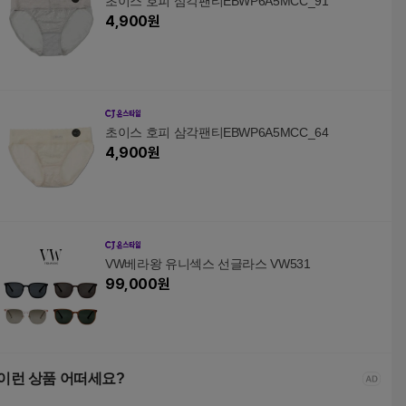
초이스 호피 삼각팬티EBWP6A5MCC_91
4,900
원
초이스 호피 삼각팬티EBWP6A5MCC_64
4,900
원
VW베라왕 유니섹스 선글라스 VW531
99,000
원
이런 상품 어떠세요?