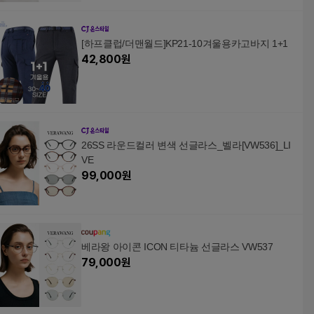
[하프클럽/더맨월드]KP21-10겨울용카고바지 1+1
42,800
원
26SS 라운드컬러 변색 선글라스_벨라[VW536]_LI
VE
99,000
원
베라왕 아이콘 ICON 티타늄 선글라스 VW537
79,000
원