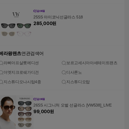
25SS 아이코닉선글라스 518
285,000
원
베라왕팬츠
연관검색어
라삐아프샬롯에디션
보르고세시아아세테이트팬츠
더엣지크로쉐가디건
디사론노
지스튜디오나시탑4종
지스튜디오탑
26SS 시그니처 오벌 선글라스 [VW538]_LIVE
99,000
원