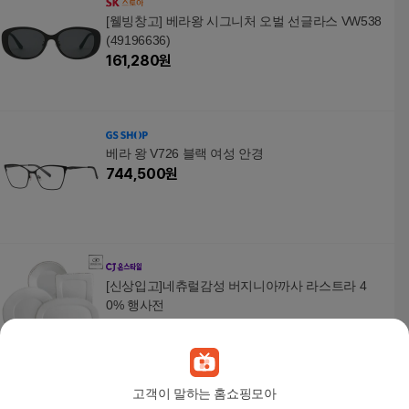
[웰빙창고] 베라왕 시그니처 오벌 선글라스 VW538
(49196636)
161,280
원
베라 왕 V726 블랙 여성 안경
744,500
원
[신상입고]네츄럴감성 버지니아까사 라스트라 4
0% 행사전
15,600
원
고객이 말하는 홈쇼핑모아