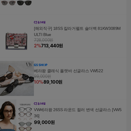
[해외직구] 18SS 칼라거펠트 숄더백 81KW3089M
ULTI Blue
728,000원
2
%
713,440
원
베라왕 클래식 플랫바 선글라스 VW522
99,000원
10
%
89,100
원
VW베라왕 26SS 라운드 컬러 변색 선글라스 [VW5
36]
99,000
원