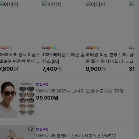
0663 베라왕 네이플스
1020 베라왕 브라운 슬
베라왕 여성 춘추 브라
클래
옐로우 면혼방 투버튼
랙스 [88]
운 폴리 무지 데일리 일
크리
크롭라이트슬랙스 [61]
자 슬랙스 [88] 구구공
퍼 3c
7,800
원
7,400
원
9,900
원
35,
VW베라왕 26SS 시그니처 오벌 선글라스 [538]
99,000
원
VW베라왕 플랫바 스퀘어 선글라스 VW522