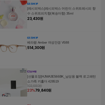
[레시피박스]레시피박스 어린이 스위트레시피 향
수 스위트피치향(복숭아향) 35ml
23,430
원
베라왕 Amber 여성안경 V588
514,300
원
[선물포장]HJWA3E566BK_남성용 블랙 로고패턴
소가죽 키홀더 428519
103,680원
23
%
79,840
원