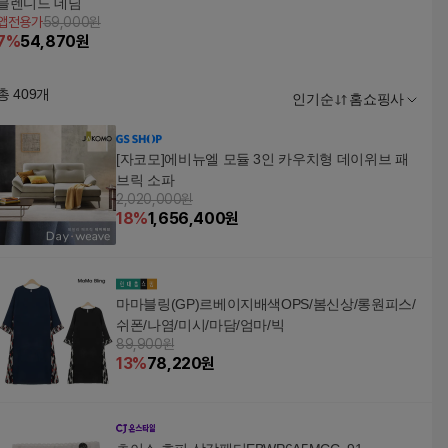
블렌디드 데님
앱전용가
59,000원
7
%
54,870
원
총
409
개
인기순
홈쇼핑사
[자코모]에비뉴엘 모듈 3인 카우치형 데이위브 패
브릭 소파
2,020,000원
18
%
1,656,400
원
마마블링(GP)르베이지배색OPS/봄신상/롱원피스/
쉬폰/나염/미시/마담/엄마/빅
89,900원
13
%
78,220
원