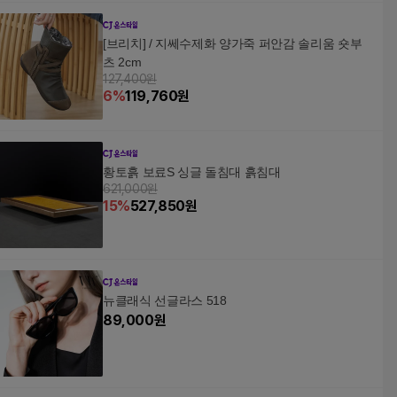
[브리치] / 지쎄수제화 양가죽 퍼안감 솔리움 숏부
츠 2cm
127,400원
6
%
119,760
원
황토흙 보료S 싱글 돌침대 흙침대
621,000원
15
%
527,850
원
뉴클래식 선글라스 518
89,000
원