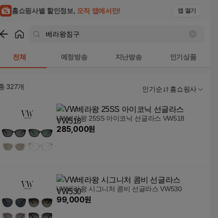
홈쇼핑사별 할인정보,
오직 앱에서만!
앱 열기
쇼핑
베라왕침구
검색결과
전체
예정방송
지난방송
인기상품
총
327
개
인기순
홈쇼핑사
VW베라왕 25SS 아이코닉 선글라스 VW518
285,000
원
VW베라왕 시그니처 콤비 선글라스 VW530
99,000
원