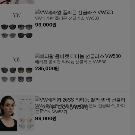
VW베라왕 폴리곤 선글라스 VW533
99,000
원
베라왕 콤비캣 티타늄 선글라스 VW530
285,000
원
VW베라왕 26SS 티타늄 컬러 변색 선글라스_아이
콘 ICON [VW537]
99,000
원