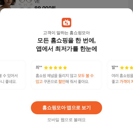
VE
99,000
원
고객이 말하는 홈쇼핑모아
에스데코 60수사틴 순면 누빔이불베개커버세트 S
모든 홈쇼핑을 한 번에,
싱글 핑크
앱에서 최저가를 한눈에
100,000원
15
%
85,000
원
시그니처 선글라스 523
89,000
원
홈쇼핑모아 앱으로 보기
모바일 웹으로 볼래요
베라 왕 V712 로즈 골드 여성 안경