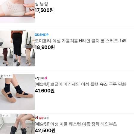
성 남성
17,500
원
로미홀리-여성 가을겨울 H라인 골지 롱 스커트-145
18,900
원
[애슬릿] 뽀글이 메리제인 여성 플랫 슈즈 구두 단화
41,600
원
[애슬릿] 여성 미들 웨스턴 여름 장화 레인부츠
42,500
원