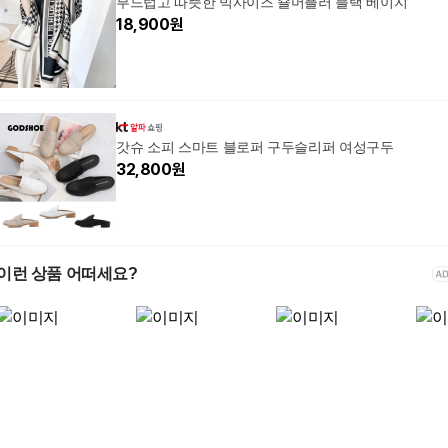
부드럽고 따뜻한 빅사이즈 숄머플러 블랙 베이지
18,900
원
갓슈 소피 스마트 블로퍼 구두슬리퍼 여성구두
32,800
원
이런 상품 어떠세요?