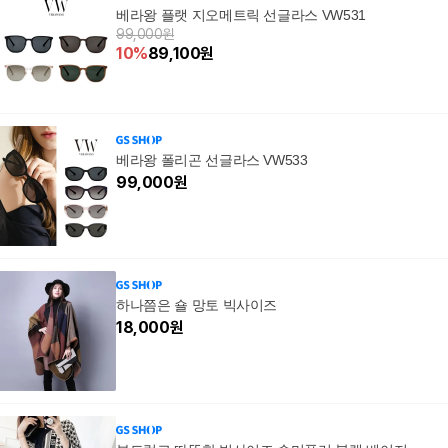
베라왕 플랫 지오메트릭 선글라스 VW531
99,000원
10
%
89,100
원
베라왕 폴리곤 선글라스 VW533
99,000
원
하나쯤은 숄 망토 빅사이즈
18,000
원