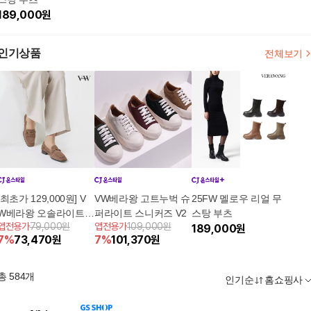
189,000
원
인기상품
전체보기
[최초가 129,000원] V
VW베라왕 고트누벅 슈
25FW 멜로우 리얼 무
W베라왕 오솔라이트
퍼라이트 스니커즈 V2
스탕 부츠
앱전용가
79,000원
앱전용가
109,000원
스킨슈 누벅
189,000
원
7
%
73,470
원
7
%
101,370
원
총
584
개
인기순
홈쇼핑사