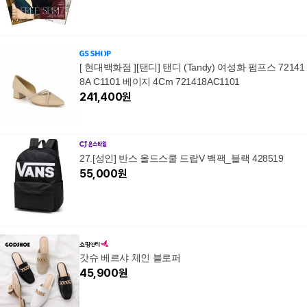
[ 현대백화점 ][탠디] 탠디 (Tandy) 여성화 펌프스 72141
8A C1101 베이지 4Cm 721418AC1101
241,400
원
27.[성인] 반스 올드스쿨 드랍V 백팩_블랙 428519
55,000
원
갓슈 베르샤 체인 블로퍼
45,900
원