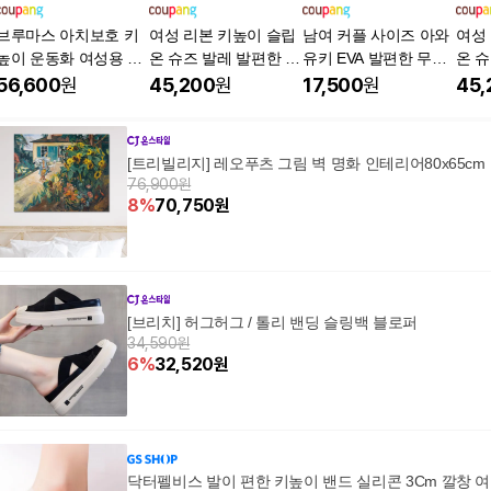
브루마스 아치보호 키
여성 리본 키높이 슬립
남여 커플 사이즈 아와
여성
높이 운동화 여성용 사
온 슈즈 발레 발편한 패
유키 EVA 발편한 무중
온 슈
계절
션 운동화
력 쿠션 샌들 슬리퍼
션 
56,600
원
45,200
원
17,500
원
45,
[트리빌리지] 레오푸츠 그림 벽 명화 인테리어80x65cm
76,900원
8
%
70,750
원
[브리치] 허그허그 / 톨리 밴딩 슬링백 블로퍼
34,590원
6
%
32,520
원
닥터펠비스 발이 편한 키높이 밴드 실리콘 3Cm 깔창 여