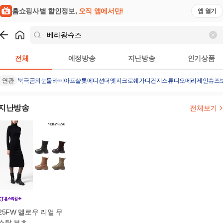
홈쇼핑사별 할인정보,
오직 앱에서만!
앱 열기
쇼핑
베라왕슈즈
검색결과
전체
예정방송
지난방송
인기상품
연관
북극곰의눈물
라삐아프샬롯에디션
더엣지크로쉐가디건
지스튜디오메리제인슈즈
지난방송
전체보기
25FW 멜로우 리얼 무
스탕 부츠