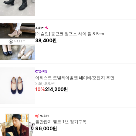
[애슬릿] 둥근코 펌프스 하이 힐 8.5cm
38,400
원
아티스트 로벨리아벨벳 네이비/오렌지 우먼
238,000원
10
%
214,200
원
월간잡지 엘르 1년 정기구독
96,000
원