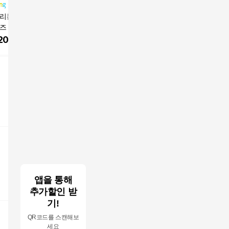
 리본 키높이 슬립
베라왕 블랙 스웨이드
여성 여름 스틸레토 스
즈 발레 발편한 패
가죽 플렛폼 스니커즈
트랩 플랫
운동화
240 여성 WSH3448
200
원
58,900
원
26,400
원
앱을 통해
추가할인 받
기!
QR코드를 스캔해보
세요