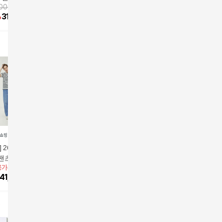
900원
앱전용가
39,900원
앱전용가
39,900원
4종
4종
츠 썸머 
29,000
%
31,900
원
10
%
35,910
원
10
%
35,910
원
] 26SS 썸머 볼륨
[최초가109,000원]26S
[헬렌카렌 더프리미엄]
뱅뱅[매장
팬츠 남성2종
S 썸머 시카고 스냅데
26SS 썸머 링클프리 수
썸머데님] 
용가
49,900원
109,000원
앱전용가
99,000원
앱전용가
8
님
트 셋업 (재킷+팬츠)
시그니처 
41,420
원
28
%
79,000
원
17
%
82,170
원
17
%
74,