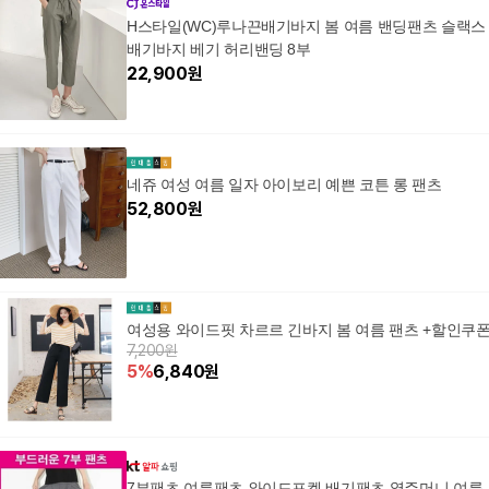
H스타일(WC)루나끈배기바지 봄 여름 밴딩팬츠 슬랙스
배기바지 베기 허리밴딩 8부
22,900
원
네쥬 여성 여름 일자 아이보리 예쁜 코튼 롱 팬츠
52,800
원
여성용 와이드핏 차르르 긴바지 봄 여름 팬츠 +할인쿠
7,200원
5
%
6,840
원
7부팬츠 여름팬츠 와이드포켓 배기팬츠 옆주머니 여름