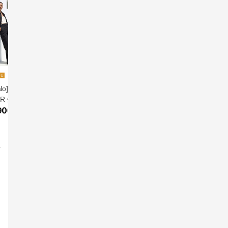
alo] 라칼로 26 SU
아워퀸잇 썸머 와이드
[도티] 26SS 썸머 배럴
26SS 썸
ER 썸머 카고팬츠
팬츠 3종
팬츠 3종
다 팬츠 3
앱전용가
59,900원
앱전용가
59,900원
900
원
39,900
17
%
49,720
원
17
%
49,720
원