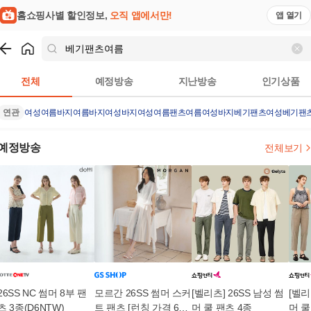
홈쇼핑사별 할인정보,
오직 앱에서만!
앱 열기
쇼핑
베기팬츠여름
검색결과
전체
예정방송
지난방송
인기상품
연관
여성여름바지
여름바지
여성바지
여성여름팬츠
여름여성바지
베기팬츠
여성베기팬
예정방송
전체보기
26SS NC 썸머 8부 팬
모르간 26SS 썸머 스커
[벨리츠] 26SS 남성 썸
[벨리
츠 3종(D6NTW)
트 팬츠 [런칭 가격 69,
머 쿨 팬츠 4종
머 쿨