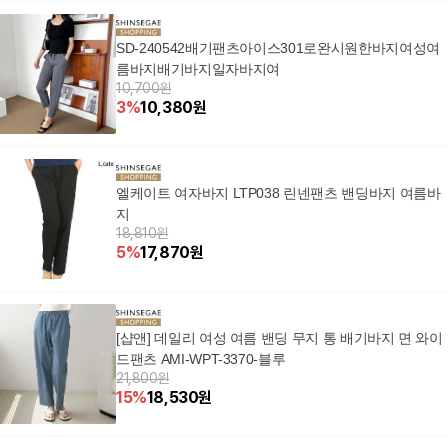
SD-240542배기팬츠아이스301로완시원한바지여성여
름바지배기바지일자바지여
10,700원
3
%
10,380
원
엘케이트 여자바지 LTP038 린넨팬츠 밴딩바지 여름바
지
18,810원
5
%
17,870
원
[샵앤] 데일리 여성 여름 밴딩 무지 통 배기바지 면 와이
드팬츠 AMI-WPT-3370-블루
21,800원
15
%
18,530
원