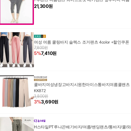
21,300
원
여성 여름 쿨링바지 슬렉스 조거팬츠 4color +할인쿠폰
7,800원
5
%
7,410
원
쿨바지여성냉장고바지시원한아이스통바지여름쿨팬츠
KK872
3,800원
3
%
3,690
원
H스타일PT루나끈배기바지/여름/밴딩팬츠/통바지/쿨/와