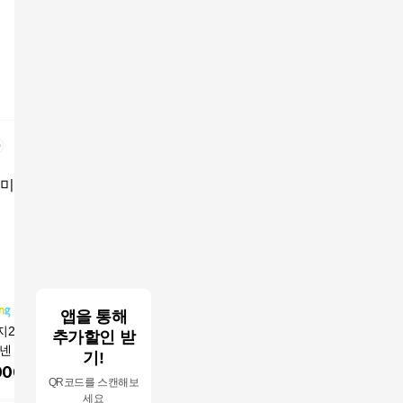
앱을 통해
21 남자 여름 밴
6XL 블루제이 빅사이
올리비아로렌 썸머 단
리바이스 
추가할인 받
넨 스판 9부 와이
즈 코튼린넨 조거 하렘
추 포인트 베기 팬츠VV
이즈 배기
기!
츠
팬츠
CDL5M3381YSDH614
A9311-00
000
원
28,900
원
57,200
원
89,39
QR코드를 스캔해보
8947
세요