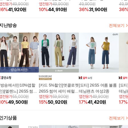
앱전용가
49,900원
앱전용가
49,900원
49,900원
49,
900원]
16
%
41,920
원
10
%
44,910
원
36
%
31,900
원
36
지난방송
전체보기
방송에서만
(방송에서만10%앱할
[카드 5%할인]앳클로젯
[도티] 26SS 여름 볼륨
[도티
인)[엘렌느] 26SS 썸머
26SS 썸머 세미 배럴팬
데님팬츠 여성2종
데님
앱전용가
55,000원
앱전용가
59,900원
앱전용가
49,900원
앱전
릴렉스 링클프리 쿨 팬
츠 3종
10
%
49,500
원
15
%
50,920
원
17
%
41,420
원
17
%
츠 4종
인기상품
전체보기