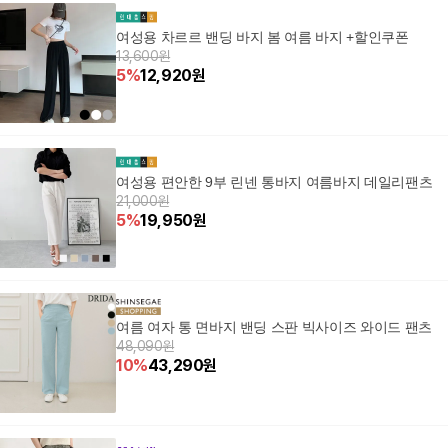
여성용 차르르 밴딩 바지 봄 여름 바지 +할인쿠폰
13,600원
5
%
12,920
원
여성용 편안한 9부 린넨 통바지 여름바지 데일리팬츠
21,000원
5
%
19,950
원
여름 여자 통 면바지 밴딩 스판 빅사이즈 와이드 팬츠
48,090원
10
%
43,290
원