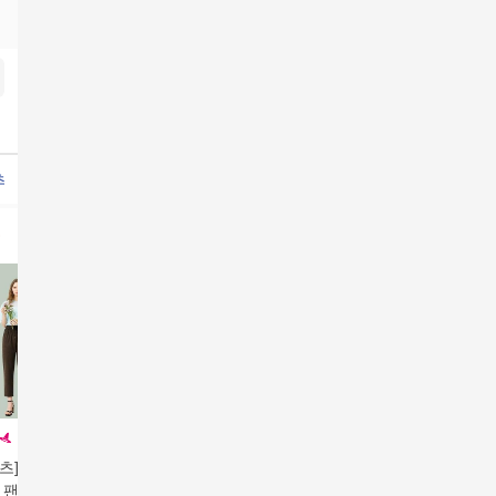
츠
여름여성팬츠
여성여름베기팬츠
여성여름베기바지
츠] 26SS 여성 썸
르까프 26SS 최신상 남
르까프 26SS 최신상 여
(런칭가 79
 팬츠 4종
성 썸머 이지 조거팬츠
성 썸머 이지 조거팬츠
S PARI