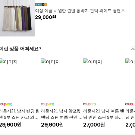
여성 여름 시원한 린넨 통바지 핀턱 와이드 롱팬츠
29,000
원
이런 상품 어떠세요?
라운지21 남자 밴딩 린
라운지21 남자 앞포켓
라운지21 남자 여름 밴
라운지
넨 9부 스판 카고 와이
밴딩 스판 여름 린넨 8
딩 린넨 스판 9부 와이
딩 린
드팬츠
부 와이드 팬츠
드팬츠
드팬
29,900
원
29,900
원
27,000
원
27,