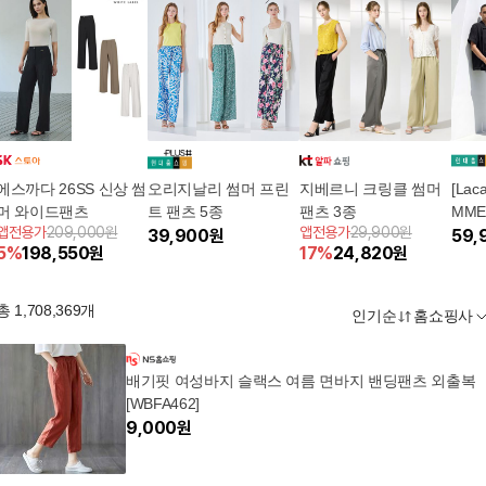
에스까다 26SS 신상 썸
오리지날리 썸머 프린
지베르니 크링클 썸머
[Lac
머 와이드팬츠
트 팬츠 5종
팬츠 3종
MM
앱전용가
209,000원
앱전용가
29,900원
39,900
원
1종
59,
5
%
198,550
원
17
%
24,820
원
총
1,708,369
개
인기순
홈쇼핑사
배기핏 여성바지 슬랙스 여름 면바지 밴딩팬츠 외출복
[WBFA462]
9,000
원