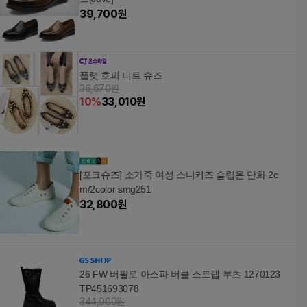
39,700
원
플랫 호피 니트 슈즈
36,670원
10
%
33,010
원
[포크슈즈] 소가죽 여성 스니커즈 슬립온 단화 2c
m/2color smg251
32,800
원
26 FW 버팔로 아스파 버클 스트랩 부츠 1270123
TP451693078
344,000원