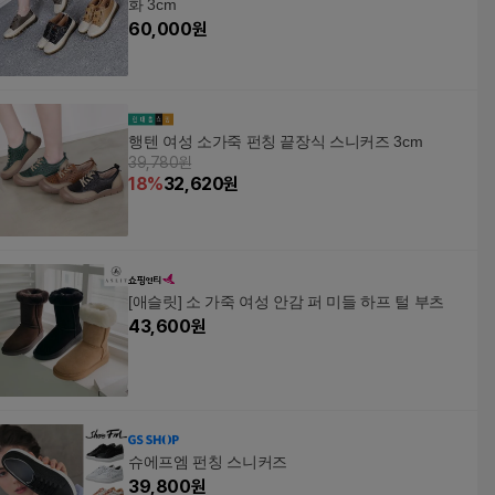
화 3cm
60,000
원
행텐 여성 소가죽 펀칭 끝장식 스니커즈 3cm
39,780원
18
%
32,620
원
[애슬릿] 소 가죽 여성 안감 퍼 미들 하프 털 부츠
43,600
원
슈에프엠 펀칭 스니커즈
39,800
원