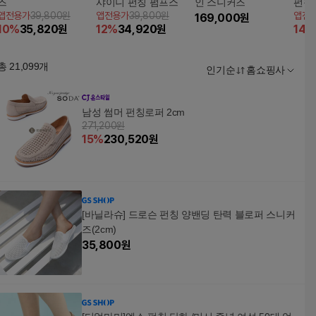
즈
샤이니 펀칭 펌프스
인 스니커즈
펀칭
앱전용가
39,800원
앱전용가
39,800원
앱전
169,000
원
10
%
35,820
원
12
%
34,920
원
14
%
총
21,099
개
인기순
홈쇼핑사
남성 썸머 펀칭로퍼 2cm
271,200원
15
%
230,520
원
[바닐라슈] 드로슨 펀칭 양밴딩 탄력 블로퍼 스니커
즈(2cm)
35,800
원