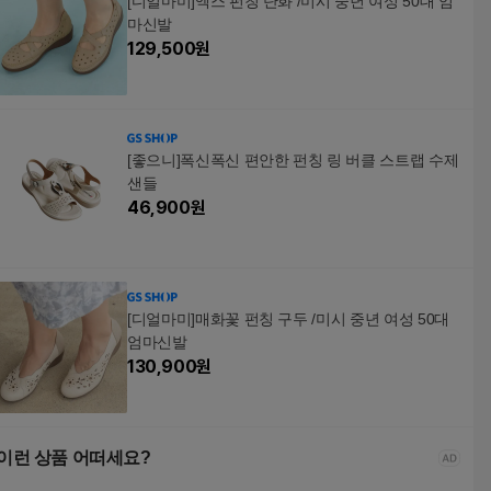
[디얼마미]엑스 펀칭 단화 /미시 중년 여성 50대 엄
마신발
129,500
원
[좋으니]폭신폭신 편안한 펀칭 링 버클 스트랩 수제
샌들
46,900
원
[디얼마미]매화꽃 펀칭 구두 /미시 중년 여성 50대
엄마신발
130,900
원
이런 상품 어떠세요?