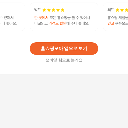
4
%
62,120
원
포크슈즈 천연소가죽 펀칭 여성 운동화 스니커즈
슬립온 3cm
62,800
원
홈쇼핑모아 앱으로 보기
모바일 웹으로 볼래요
여성 가죽 펀칭 슬립온 발편한 통굽 신발 여름 키높
이 둥근 앞코 단화 스니커즈
13,800
원
[제리카] 여름 펀칭 신발 남성 단화 스니커즈 MS60
3
36,000
원