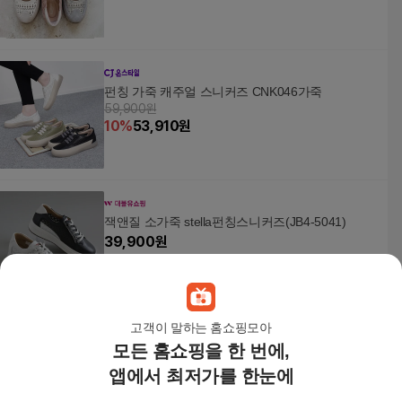
펀칭 가죽 캐주얼 스니커즈 CNK046가죽
59,900원
10
%
53,910
원
잭앤질 소가죽 stella펀칭스니커즈(JB4-5041)
39,900
원
고객이 말하는 홈쇼핑모아
모든 홈쇼핑을 한 번에,
여성용 화려한 무늬 펀칭 운동화 여름 스니커즈
+할인쿠폰
앱에서 최저가를 한눈에
64,700원