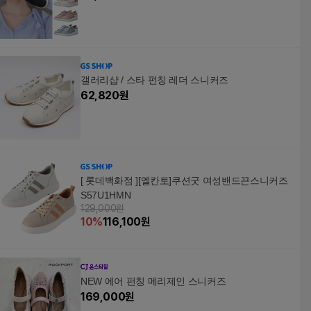
갤러리샵 / 스타 펀칭 레더 스니커즈
62,820
원
[ 롯데백화점 ][엘칸토]쿠션굿 여성밴드끈스니커즈
S57U1HMN
129,000원
10
%
116,100
원
NEW 에어 펀칭 메리제인 스니커즈
169,000
원