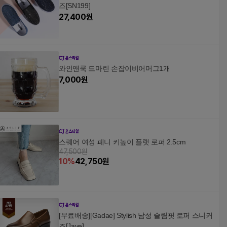
즈[SN199]
27,400
원
와인앤쿡 드마린 손잡이비어머그1개
7,000
원
스퀘어 여성 페니 키높이 플랫 로퍼 2.5cm
47,500원
10
%
42,750
원
[무료배송][Gadae] Stylish 남성 슬림핏 로퍼 스니커
즈[Jave]