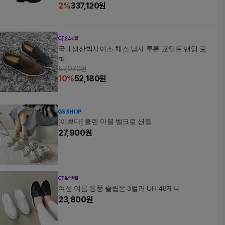
2
%
337,120
원
국내생산빅사이즈 체스 남자 투톤 포인트 밴딩 로
퍼
57,970원
10
%
52,180
원
[이쁘다] 쿨렌 마블 벨크로 샌들
27,900
원
여성 여름 통풍 슬립온 3컬러 UH-48제니
23,800
원