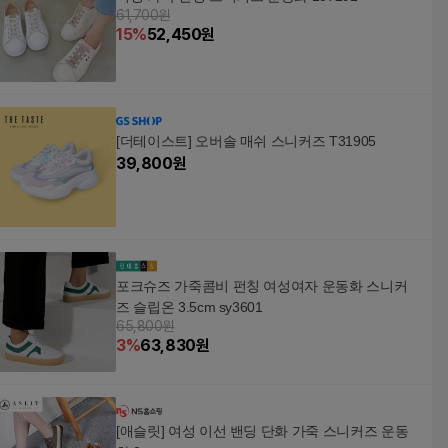
61,700원
15
%
52,450
원
[더테이스트] 오버솔 매쉬 스니커즈 T31905
39,800
원
포크슈즈 가죽콤비 펀칭 여성여자 운동화 스니커
즈 슬립온 3.5cm sy3601
65,800원
3
%
63,830
원
[애슬릿] 여성 이선 밴딩 단화 가죽 스니커즈 운동