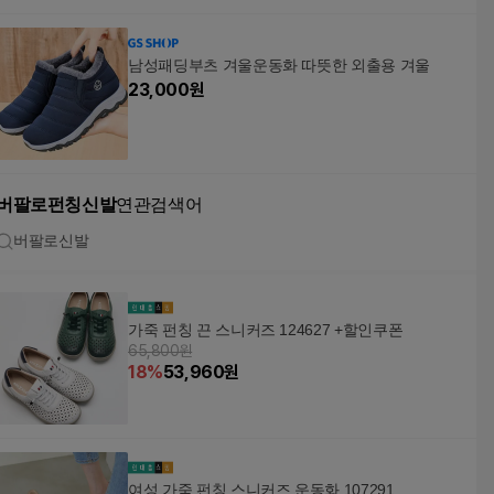
남성패딩부츠 겨울운동화 따뜻한 외출용 겨울
23,000
원
버팔로펀칭신발
연관검색어
버팔로신발
가죽 펀칭 끈 스니커즈 124627 +할인쿠폰
65,800원
18
%
53,960
원
여성 가죽 펀칭 스니커즈 운동화 107291