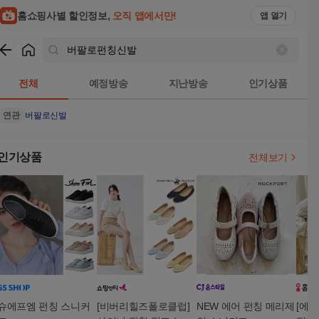
홈쇼핑사별 할인정보,
오직 앱에서만!
앱 열기
쇼핑
버팔로펀칭신발
검색결과
전체
예정방송
지난방송
인기상품
연관
버팔로신발
인기상품
전체보기
슈에프엠 펀칭 스니커
[비버리힐즈폴로클럽]
NEW 에어 펀칭 메리제
[에코