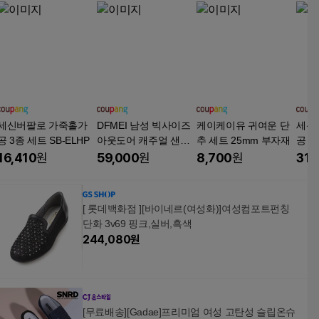
세신버팔로 가죽홀가
DFMEI 남성 빅사이즈
케이케이유 귀여운 단
세신
공 3종 세트 SB-ELHP
아웃도어 캐주얼 샌들
추 세트 25mm 부자재
공 3
메쉬 펀칭 스니커즈
16,410
원
59,000
원
8,700
원
31,
[ 롯데백화점 ][바이네르(여성화)]여성컴포트펀칭
단화 3v69 핑크,실버,흑색
244,080
원
[무료배송][Gadae]프리미엄 여성 고탄성 슬립온슈