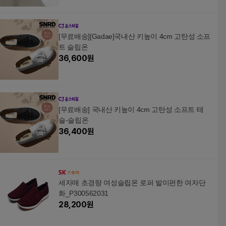
[무료배송][Gadae]국내산 키높이 4cm 고탄성 소프
트 슬립온
36,600
원
[무료배송] 국내산 키높이 4cm 고탄성 소프트 테
슬-슬립온
36,400
원
세자매 초경량 여성슬립온 로퍼 발이편한 여자단
화_P300562031
28,200
원