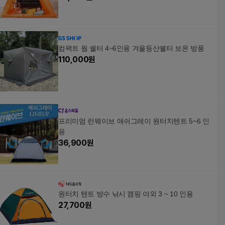
컴팩트 웜 쉘터 4~6인용 겨울등산쉘터 보온 방풍
110,000
원
프리미엄 런웨이브 애쉬그레이 원터치텐트 5~6 인
용
36,900
원
원터치 텐트 방수 낚시 캠핑 야외 3 ~ 10 인용
27,700
원