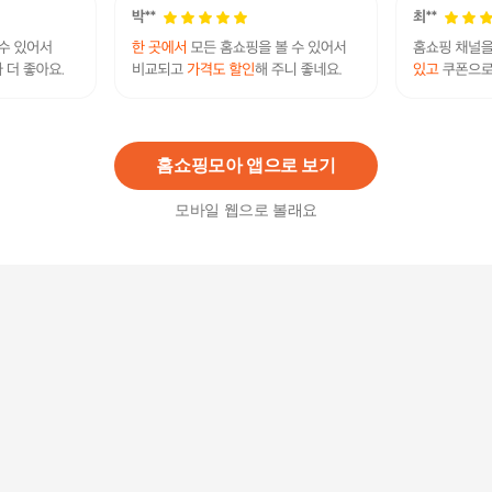
타프 렌웨이브 원터치 팝업 방수 캠핑 텐트 5-6인
용
63,290
원
홈쇼핑모아 앱으로 보기
모바일 웹으로 볼래요
런웨이브 애쉬 그레이 원터치 텐트 야외 5 ~ 6 인용
그늘막 캠핑
32,900
원
2~3인용 윈드캠핑 오토 원터치텐트 방수 메쉬텐트
(WC1677C)
187,500
원