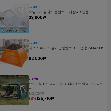
모빌리에 원터치 돔텐트 모기장 4~5인용
33,900
원
타프 자이시스 실내 난방텐트 9~10인용 240X200c
m
62,000
원
3~4인용 위드캠핑 오토 원터치텐트 야영 그늘막텐
트
153,300원
18
%
125,710
원