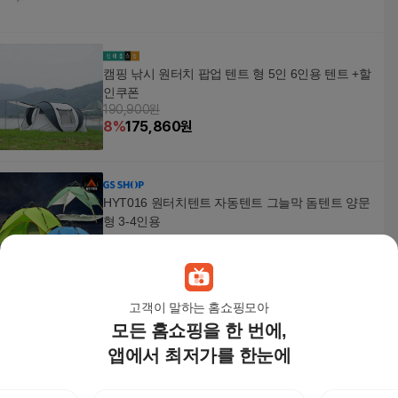
캠핑 낚시 원터치 팝업 텐트 형 5인 6인용 텐트 +할
인쿠폰
190,900원
8
%
175,860
원
HYT016 원터치텐트 자동텐트 그늘막 돔텐트 양문
형 3-4인용
78,500
원
고객이 말하는 홈쇼핑모아
모든 홈쇼핑을 한 번에,
칼루스 오토 육각텐트 6P 올블랙 원터치 텐트 그늘
막 원터치텐트 원터치텐트6인용 원터치텐트5인용
앱에서 최저가를 한눈에
원터치팝업텐트 5인용원터치 그늘막텐트
106,300
원