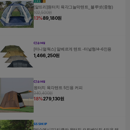
[알뜨리]원터치 육각그늘막텐트_블루넷(중형)
102,500원
13
%
89,180
원
[미니멀웍스] 알베르게 텐트 -터널형/4~6인용
1,466,250
원
원터치 육각텐트 5인용 커피
340,400원
18
%
279,130
원
[빈슨메시프] 티클라 원터치 오토베이직 4인용 텐