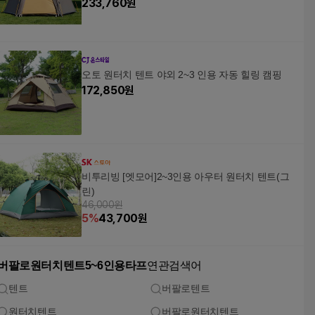
233,760
원
오토 원터치 텐트 야외 2~3 인용 자동 힐링 캠핑
172,850
원
비투리빙 [엣모어]2~3인용 아우터 원터치 텐트(그
린)
46,000원
5
%
43,700
원
버팔로원터치텐트5~6인용타프
연관검색어
텐트
버팔로텐트
원터치텐트
버팔로원터치텐트