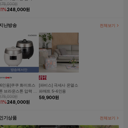
278,000원
솥(CRP-R0695FGW/F
11
%
248,000
원
GB)+[특별구성]전용 패
킹+칼 5종+3단 찜기
지난방송
전체보기
방송에서만
[6인용]쿠쿠 화이트스
[파비스] 극세사 온열소
톤 브라운스톤 압력 밥
파매트 5~6인용
278,000원
솥(CRP-R0695FGW/F
59,900
원
11
%
248,000
원
GB)+[특별구성]전용 패
킹+칼 5종+3단 찜기
인기상품
전체보기