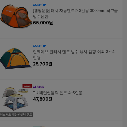
[캠핑문]원터치 자동텐트2~3인용 3000mm 최고급
방수원단
65,000
원
런웨이브 원터치 텐트 방수 낚시 캠핑 야외 3 ~ 4
인용
25,700
원
TU 패턴썬블럭 텐트 4~5인용
47,800
원