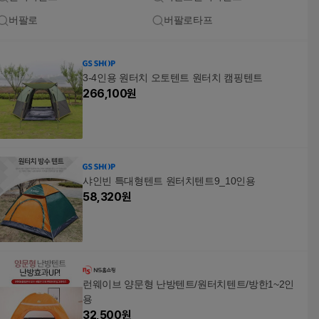
버팔로
버팔로타프
3-4인용 원터치 오토텐트 원터치 캠핑텐트
266,100
원
샤인빈 특대형텐트 원터치텐트9_10인용
58,320
원
런웨이브 양문형 난방텐트/원터치텐트/방한1~2인
용
32,500
원