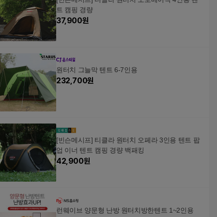
트 캠핑 경량
37,900
원
원터치 그늘막 텐트 6-7인용
232,700
원
[빈슨메시프] 티클라 원터치 오페라 3인용 텐트 팝
업 이너 텐트 캠핑 경량 백패킹
42,900
원
런웨이브 양문형 난방 원터치방한텐트 1~2인용