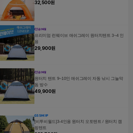
32,500
원
프리미엄 런웨이브 애쉬그레이 원터치텐트 3~4 인
용
29,900
원
원터치 텐트 9~10인 애쉬그레이 자동 낚시 그늘막
돔 방수
49,900
원
[비투비월드]3-4인용 원터치 오토텐트 / 원터치 캠
핑텐트