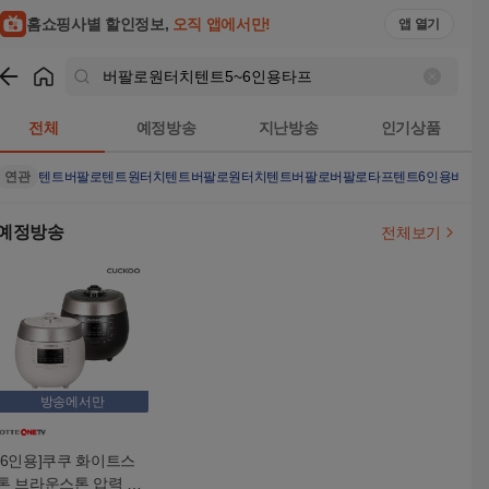
버팔로원터치텐트5~6인용타프 검색결과 | 홈쇼핑모아
홈쇼핑사별 할인정보,
오직 앱에서만!
앱 열기
쇼핑
버팔로원터치텐트5~6인용타프
검색결과
전체
예정방송
지난방송
인기상품
연관
텐트
버팔로텐트
원터치텐트
버팔로원터치텐트
버팔로
버팔로타프
텐트6인용
버팔
예정방송
전체보기
방송에서만
[6인용]쿠쿠 화이트스
톤 브라운스톤 압력 밥