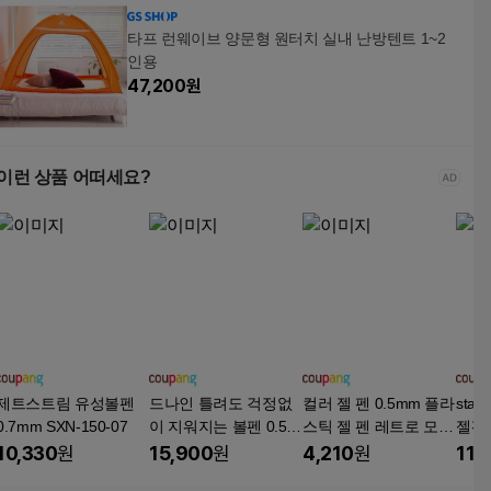
타프 런웨이브 양문형 원터치 실내 난방텐트 1~2
인용
47,200
원
이런 상품 어떠세요?
제트스트림 유성볼펜
드나인 틀려도 걱정없
컬러 젤 펜 0.5mm 플라
star
0.7mm SXN-150-07
이 지워지는 볼펜 0.5m
스틱 젤 펜 레트로 모란
젤펜,
m, 12개, 블랙
디 세트, 1개, 1세트(6
인
10,330
원
15,900
원
4,210
원
11,
색)