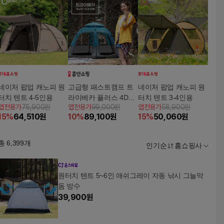
네이처 팝업 캐노피 원
고급형 패스트캠프 트
네이처 팝업 캐노피 원
터치 텐트 4-5인용
라이베카 플러스 4DO
터치 텐트 3-4인용
앱전용가
75,900원
앱전용가
99,000원
앱전용가
58,900원
OR 원터치 오토텐트
15
%
64,510
원
10
%
89,100
원
15
%
50,060
원
총
6,399
개
인기순
홈쇼핑사
원터치 텐트 5~6인 애쉬그레이 자동 낚시 그늘막
돔 방수
39,900
원