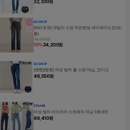
22,330
원
[베러포유] 데일리 스판 히든밴딩 세미와이드진(숏/
롱)
38,000원
10
%
34,200
원
[뱅뱅][뱅뱅] 여성 썸머 쿨 스판 데님_인디고
46,550
원
여성 썸머 라이크라 스트레치 데님 3종세트
66,410
원