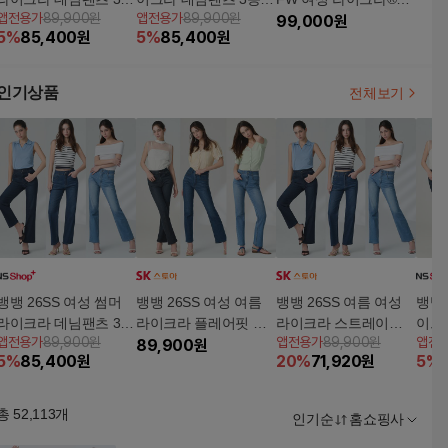
앱전용가
89,900원
앱전용가
89,900원
5%쿠폰+구매 후 3천원
5%쿠폰+구매 후 3천원
재 본딩 데님 3종 (겨울
99,000
원
5
%
85,400
원
5
%
85,400
원
적립
적립
데님 / 겨울청바지)
인기상품
전체보기
뱅뱅 26SS 여성 썸머
뱅뱅 26SS 여성 여름
뱅뱅 26SS 여름 여성
뱅뱅 
라이크라 데님팬츠 3종
라이크라 플레어핏 데
라이크라 스트레이트
이크
앱전용가
89,900원
앱전용가
89,900원
앱전
5%쿠폰+구매 후 3천원
님 3종
89,900
원
데님 3종
5%쿠
5
%
85,400
원
20
%
71,920
원
5
%
적립
적립
총
52,113
개
인기순
홈쇼핑사