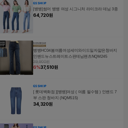
[뱅뱅]썸머 뱅뱅 여성 시그니처 라이크라 데님 3종
64,720
원
뱅뱅HC04봄여름여성세미와이드일자얇은청바지
인밴드뉴스트레이트스판데님팬츠NQM245
39,900원
6
%
37,510
원
[ 롯데백화점 ][뱅뱅]여성 ( 여름 필수템 ) 인밴드 7
부 스판 청바지 (NQM515)
34,320
원