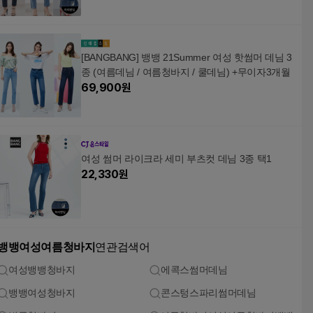
[BANGBANG] 뱅뱅 21Summer 여성 핫썸머 데님 3
종 (여름데님 / 여름청바지 / 쿨데님) +무이자3개월
69,900
원
여성 썸머 라이크라 세미 부츠컷 데님 3종 택1
22,330
원
뱅뱅여성여름청바지
연관검색어
여성뱅뱅청바지
에콕스썸머데님
뱅뱅여성청바지
콘스텅스파리썸머데님