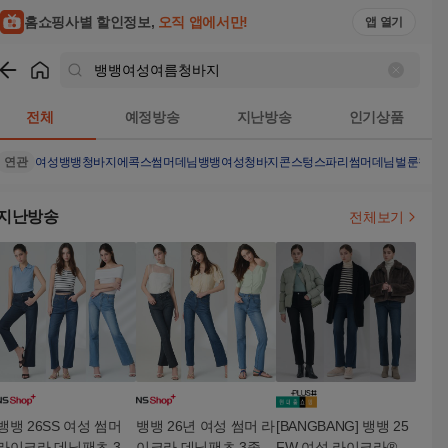
홈쇼핑사별 할인정보,
오직 앱에서만!
앱 열기
쇼핑
뱅뱅여성여름청바지
검색결과
전체
예정방송
지난방송
인기상품
연관
여성뱅뱅청바지
에콕스썸머데님
뱅뱅여성청바지
콘스텅스파리썸머데님
벌룬청바
지난방송
전체보기
뱅뱅 26SS 여성 썸머
뱅뱅 26년 여성 썸머 라
[BANGBANG] 뱅뱅 25
라이크라 데님팬츠 3종
이크라 데님팬츠 3종
FW 여성 라이크라®소