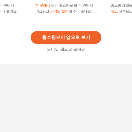
뱅뱅 25년 여성 썸머 라이크라 데님팬츠 3종
79,900원
10
%
71,910
원
홈쇼핑모아 앱으로 보기
모바일 웹으로 볼래요
[최초가69,900원] 여성 썸머 슬림 스트레이트핏 스
판데님 3종택1
12,900
원
여성 썸머 슬림핏 스판 데님 네이비_P322357804
14,900
원