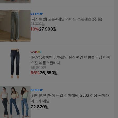
[저스트원] 코튼&데님 와이드 스판팬츠(숏/롱)
31,000원
10
%
27,900
원
(NC경산)뱅뱅 50%할인 완전편안 여름쿨데님 아이
스진 여름스판바지
59,800원
56
%
26,550
원
[뱅뱅]뱅뱅[매장 동일 썸머데님] 26SS 여성 썸머라
이크라 데님
72,820
원