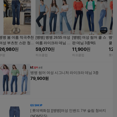
뱅뱅 봄 여름 적극추천
[뱅뱅] 뱅뱅 26SS 여성
[뱅뱅] 여성 썸머 쿨 스
뱅뱅 
여성 부츠컷 스판 청바
여름 라이크라 데님 3
판 데님 3종택1
쿨 스
지 NQL257 인디고 30
종
26,980
원
59,070
원
11,900
원
12,
쿠팡
하프클럽
하프클럽
롯데
뱅뱅 썸머 여성 시그니처 라이크라 데님 3종
79,900
원
[ 롯데백화점 ][뱅뱅]여성 인밴드 7부 슬림 청바지
(NQM515)