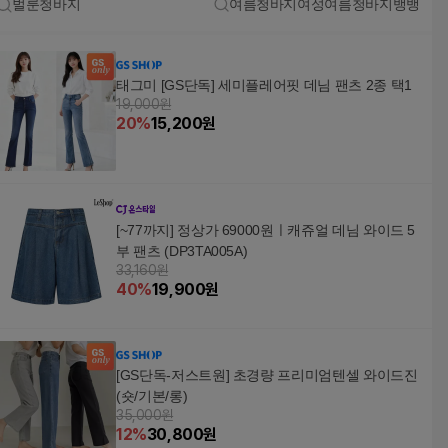
벌룬청바지
여름청바지여성여름청바지뱅뱅
태그미 [GS단독] 세미플레어핏 데님 팬츠 2종 택1
19,000원
20
%
15,200
원
[~77까지] 정상가 69000원ㅣ캐쥬얼 데님 와이드 5
부 팬츠 (DP3TA005A)
33,160원
40
%
19,900
원
[GS단독-저스트원] 초경량 프리미엄텐셀 와이드진
(숏/기본/롱)
35,000원
12
%
30,800
원