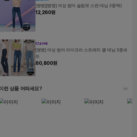
[뱅뱅][뱅뱅] 여성 썸머 슬림핏 스판 데님 3종택1
12,260
원
[뱅뱅] 여성 썸머 라이크라 스트레치 쿨 데님 3종세
트
60,800
원
이런 상품 어떠세요?