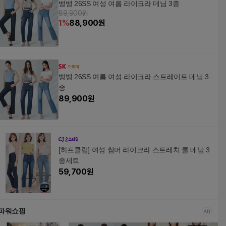
뱅뱅 26SS 여성 여름 라이크라 데님 3종
89,900원
1
%
88,900
원
뱅뱅 26SS 여름 여성 라이크라 스트레이트 데님 3
종
89,900
원
[하프클럽] 여성 썸머 라이크라 스트레치 쿨 데님 3
종세트
59,700
원
파워쇼핑