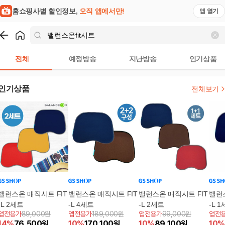
홈쇼핑사별 할인정보,
오직 앱에서만!
앱 열기
쇼핑
밸런스온fit시트
검색결과
전체
예정방송
지난방송
인기상품
인기상품
전체보기
밸런스온 매직시트 FIT
밸런스온 매직시트 FIT
밸런스온 매직시트 FIT
밸런스
-L 2세트
-L 4세트
-L 2세트
-L 
앱전용가
89,000원
앱전용가
189,000원
앱전용가
99,000원
앱전
14
%
76,500
원
10
%
170,100
원
10
%
89,100
원
10
%