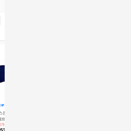
온 매직시트 FIT
1세트
용가
59,000원
53,100
원