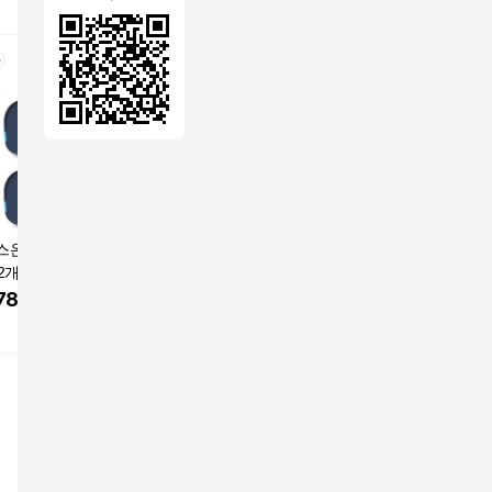
스온 베타젤 시트
밸런스온 베타젤 시트
밸런스온 베타젤 FIT
밸런스온 
2개입 네이비 one
핏 L 1개입 네이비
시트 L 2p + 커버 2p 세
시트 교체
트 네이비 480x380mm
비 L 자세
780
원
59,900
원
106,300
원
20,000
자세 보정 골반 방석
넛 방석
쿠팡
쿠팡
쿠팡