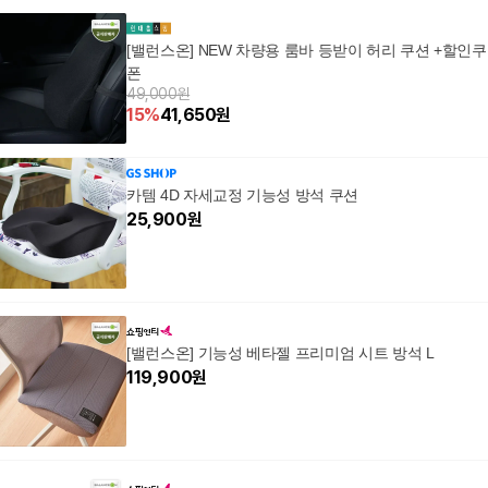
[밸런스온] NEW 차량용 룸바 등받이 허리 쿠션 +할인쿠
폰
49,000원
15
%
41,650
원
카템 4D 자세교정 기능성 방석 쿠션
25,900
원
[밸런스온] 기능성 베타젤 프리미엄 시트 방석 L
119,900
원