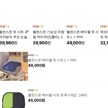
밸런스온 핏 시트 2P
밸런스온 기능성 차량
밸런스온 베타젤 핏 시
에포
의자방석 쿠션 논슬립
용 허리쿠션(룸바), 1
트 L + 커버
트 
간편세척무료교환반품
개, 블랙
산 
99,980
원
39,900
원
49,000
원
32,
석
밸런스온 베타젤 핏 시트 L + 커버
49,000
원
밸런스온 베타젤 시트 핏 M 1개입 그레이
45,000
원