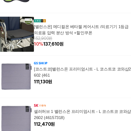
[밸런스온] 메디컬온 베타젤 케어시트 /의료기기 1등급
의료용 압력 분산 방석 +할인쿠폰
152,900원
10
%
137,610
원
[코스트코]밸런스온 프리미엄시트 - L 코스트코 코와샵
602 (461
111,130
원
셀러허브 1 밸런스온 프리미엄시트 - L 코스트코 코와
2602 (46157318)
112,470
원