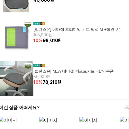
46,000
원
[밸런스온] 베타젤 프리미엄 시트 방석 M +할인쿠폰
108,900원
10
%
98,010
원
[밸런스온] NEW 베타젤 컴포트시트 +할인쿠폰
86,900원
10
%
78,210
원
이런 상품 어떠세요?