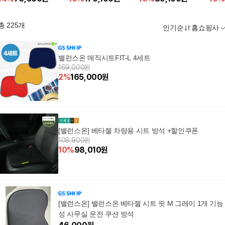
총
225
개
인기순
홈쇼핑사
밸런스온 매직시트FIT-L 4세트
169,000원
2
%
165,000
원
[밸런스온] 베타젤 차량용 시트 방석 +할인쿠폰
108,900원
10
%
98,010
원
[밸런스온] 밸런스온 베타젤 시트 핏 M 그레이 1개 기능
성 사무실 운전 쿠션 방석