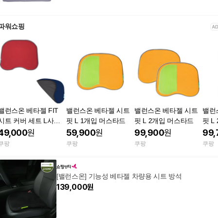
파워쇼핑
밸런스온 베타젤 FIT
밸런스온 베타젤 시트
밸런스온 베타젤 시트
밸런
시트 커버 세트 L사이
핏 L 1개입 머스타드
핏 L 2개입 머스타드
핏 L 
드 네이비 자세 보
size
49,000
원
59,900
원
99,900
원
99,
정 방석
쿠팡
쿠팡
쿠팡
쿠팡
[밸런스온] 기능성 베타젤 차량용 시트 방석
139,000
원