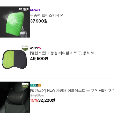
무중력 밸런스방석 M
37,900
원
[밸런스온] 기능성 베타젤 시트 핏 방석 M
49,500
원
[밸런스온] NEW 차량용 헤드레스트 목 쿠션 +할인쿠폰
37,900원
15
%
32,220
원