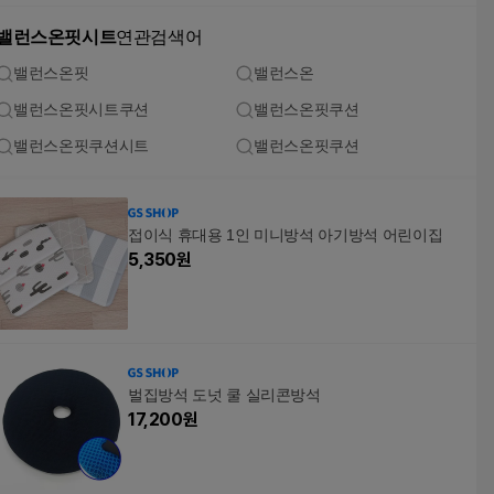
밸런스온핏시트
연관검색어
밸런스온핏
밸런스온
밸런스온핏시트쿠션
밸런스온핏쿠션
밸런스온핏쿠션시트
밸런스온핏쿠션
접이식 휴대용 1인 미니방석 아기방석 어린이집
5,350
원
벌집방석 도넛 쿨 실리콘방석
17,200
원