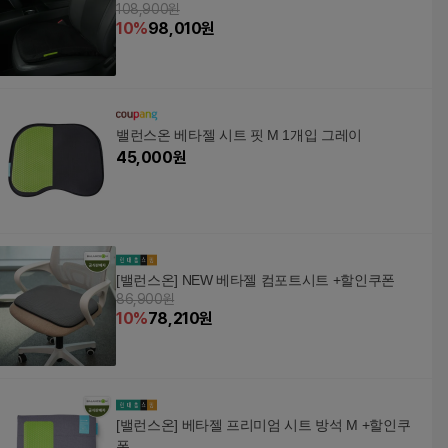
108,900원
10
%
98,010
원
밸런스온 베타젤 시트 핏 M 1개입 그레이
45,000
원
[밸런스온] NEW 베타젤 컴포트시트 +할인쿠폰
86,900원
10
%
78,210
원
[밸런스온] 베타젤 프리미엄 시트 방석 M +할인쿠
폰