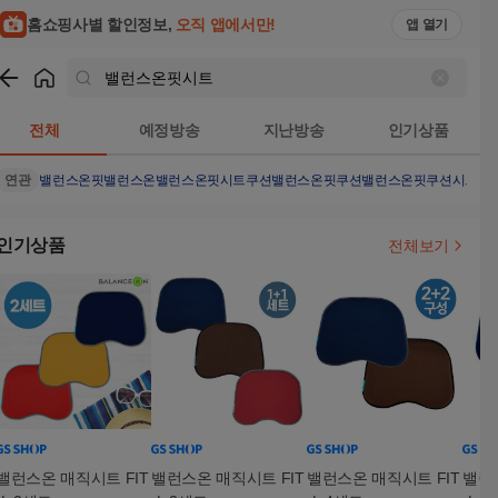
홈쇼핑사별 할인정보,
오직 앱에서만!
앱 열기
쇼핑
밸런스온핏시트
검색결과
전체
예정방송
지난방송
인기상품
연관
밸런스온핏
밸런스온
밸런스온핏시트쿠션
밸런스온핏쿠션
밸런스온핏쿠션시트
밸
인기상품
전체보기
밸런스온 매직시트 FIT
밸런스온 매직시트 FIT
밸런스온 매직시트 FIT
밸런스