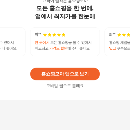
고객이 말하는 홈쇼핑모아
모든 홈쇼핑을 한 번에,
초극세사 패딩 카시트
14,900
원
앱에서 최저가를 한눈에
이솔홈 몬스테라 세미 원형방석 (M)
16,100
원
홈쇼핑모아 앱으로 보기
모바일 웹으로 볼래요
비오심플 1단방석50x50
25,000
원