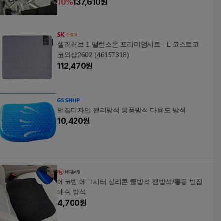
10
%
137,610
원
셀러허브 1 밸런스온 프리미엄시트 - L 코스트코
코와샵2602 (46157318)
112,470
원
벌집디자인 젤리방석 통풍방석 다용도 방석
10,420
원
에코벨 에그시터 실리콘 쿨방석 젤방석/통풍 벌집
매쉬 방석
4,700
원