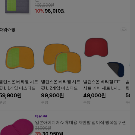
108,900원
10
%
98,010
원
파워쇼핑
밸런스온 베타젤 시트
밸런스온 베타젤 시트
밸런스온 베타젤 FIT
밸런
핏 L 1개입 머스타드
핏 L 2개입 머스타드
시트 커버 세트 L사이
핏 L
즈 레드 네이비 자세 보
59,900
원
99,900
원
49,000
원
59,
정 방석
쿠팡
쿠팡
쿠팡
쿠팡
일본아이디어쇼 휴대용 저반발 접이식 방석젤쿠션
31,900원
3
%
30,950
원