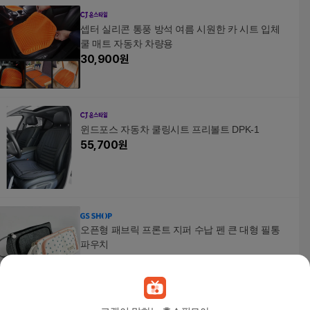
셉터 실리콘 통풍 방석 여름 시원한 카 시트 입체
쿨 매트 자동차 차량용
30,900
원
윈드포스 자동차 쿨링시트 프리볼트 DPK-1
55,700
원
오픈형 패브릭 프론트 지퍼 수납 펜 큰 대형 필통
파우치
13,000
원