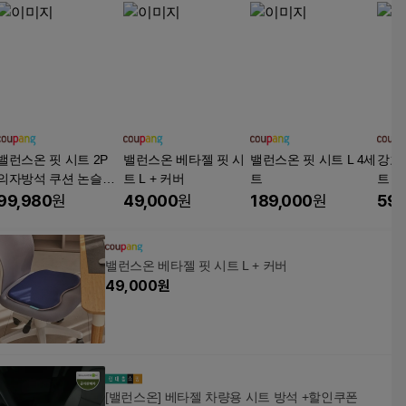
밸런스온 핏 시트 2P
밸런스온 베타젤 핏 시
밸런스온 핏 시트 L 4세
강호
의자방석 쿠션 논슬립
트 L + 커버
트
트 실
간편세척무료교환반품
사이즈
99,980
원
49,000
원
189,000
원
59,
바른
누나
밸런스온 베타젤 핏 시트 L + 커버
49,000
원
[밸런스온] 베타젤 차량용 시트 방석 +할인쿠폰