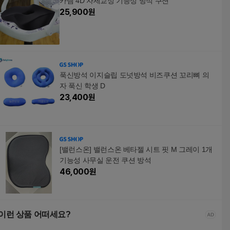
카템 4D 자세교정 기능성 방석 쿠션
25,900
원
푹신방석 이지슬립 도넛방석 비즈쿠션 꼬리뼈 의
자 푹신 학생 D
23,400
원
[밸런스온] 밸런스온 베타젤 시트 핏 M 그레이 1개
기능성 사무실 운전 쿠션 방석
46,000
원
이런 상품 어떠세요?