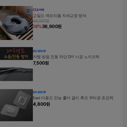
고밀도 메모리폼 자세교정 방석
45,000원
18
%
36,900
원
카템 방음 진동 차단 DIY 시공 노이즈락
7,500
원
5set 다용도 만능 홀더 걸이 후크 무타공 초강력
4,800
원