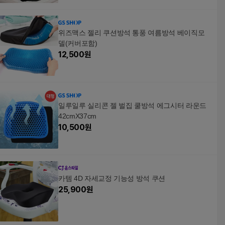
위즈맥스 젤리 쿠션방석 통풍 여름방석 베이직모
델(커버포함)
12,500
원
일루일루 실리콘 젤 벌집 쿨방석 에그시터 라운드
42cmX37cm
10,500
원
카템 4D 자세교정 기능성 방석 쿠션
25,900
원