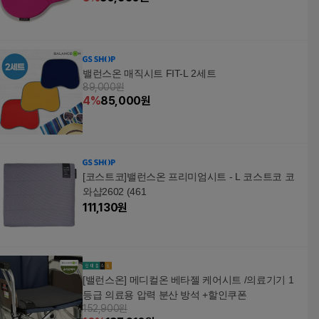
밸런스온 매직시트 FIT-L 2세트
89,000원
4
%
85,000
원
[코스트코]밸런스온 프리미엄시트 - L 코스트코 코
와샵2602 (461
111,130
원
[밸런스온] 메디컬온 베타젤 케어시트 /의료기기 1
등급 의료용 압력 분산 방석 +할인쿠폰
152,900원