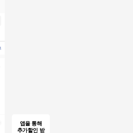
트팬츠
지스튜디오나시탑4종
라삐아프청바지
라삐아프텐셀데님팬츠2종
브리엘뉴핏컬러팬
앱을 통해
추가할인 받