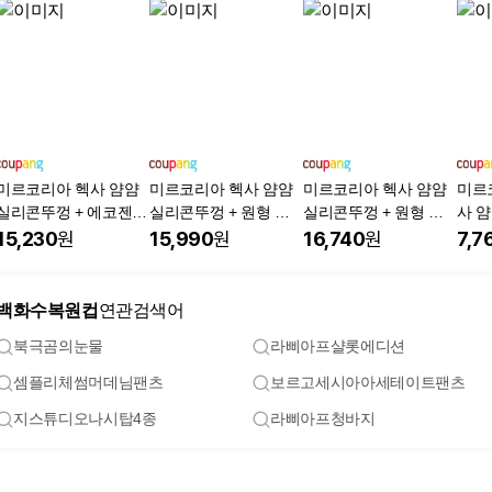
미르코리아 헥사 얌얌
미르코리아 헥사 얌얌
미르코리아 헥사 얌얌
미르
실리콘뚜껑 + 에코젠
실리콘뚜껑 + 원형 이
실리콘뚜껑 + 원형 이
사 얌
트라이탄 이유식 밀폐
유식 유리 밀폐용기 20
유식 유리 밀폐용기 25
mm
15,230
원
15,990
원
16,740
원
7,7
용기 6종 세트
0ml 6종 세트
0ml 6종 세트
백화수복원컵
연관검색어
북극곰의눈물
라삐아프샬롯에디션
셈플리체썸머데님팬츠
보르고세시아아세테이트팬츠
지스튜디오나시탑4종
라삐아프청바지