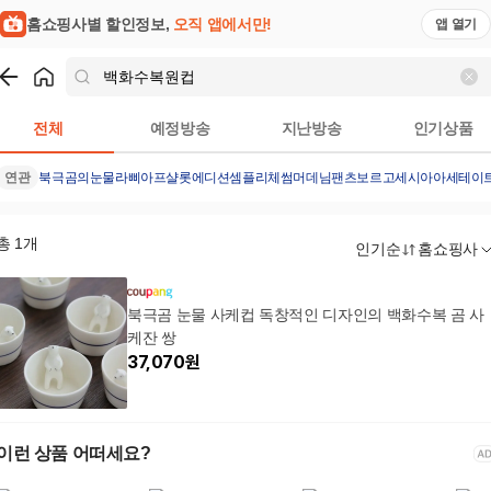
홈쇼핑사별 할인정보,
오직 앱에서만!
앱 열기
쇼핑
백화수복원컵
검색결과
전체
예정방송
지난방송
인기상품
연관
북극곰의눈물
라삐아프샬롯에디션
셈플리체썸머데님팬츠
보르고세시아아세테이
총
1
개
인기순
홈쇼핑사
북극곰 눈물 사케컵 독창적인 디자인의 백화수복 곰 사
케잔 쌍
37,070
원
이런 상품 어떠세요?