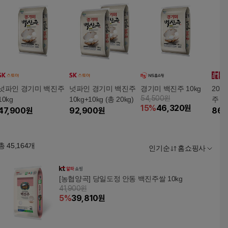
넛파인 경기미 백진주
넛파인 경기미 백진주
경기미 백진주 10kg
202
54,500원
10kg
10kg+10kg (총 20kg)
주 20
15
%
46,320
원
47,900
원
92,900
원
86,
총
45,164
개
인기순
홈쇼핑사
[농협양곡] 당일도정 안동 백진주쌀 10kg
41,900원
5
%
39,810
원