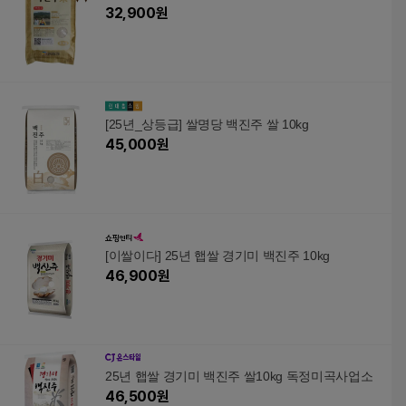
32,900
원
[25년_상등급] 쌀명당 백진주 쌀 10kg
45,000
원
[이쌀이다] 25년 햅쌀 경기미 백진주 10kg
46,900
원
25년 햅쌀 경기미 백진주 쌀10kg 독정미곡사업소
46,500
원