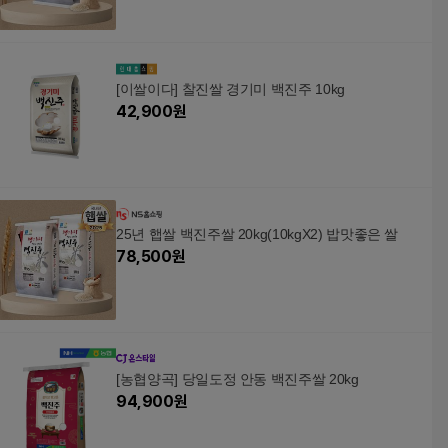
[이쌀이다] 찰진쌀 경기미 백진주 10kg
42,900
원
25년 햅쌀 백진주쌀 20kg(10kgX2) 밥맛좋은 쌀
78,500
원
[농협양곡] 당일도정 안동 백진주쌀 20kg
94,900
원