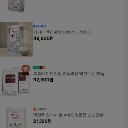
경기미 백진주쌀 10kg x 1 /상등급
49,900
원
촉촉하고 찰진밥 안동밥상 백진주쌀 20kg
92,900
원
백진주 경기미 쌀 4kg 단일품종 소포장쌀
21,300
원