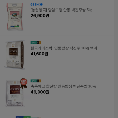
[농협양곡] 당일도정 안동 백진주쌀 5kg
26,900
원
한국라이스텍_안동밥상 백진주 10kg 백미
41,600
원
촉촉하고 찰진밥 안동밥상 백진주쌀 10kg
46,900
원