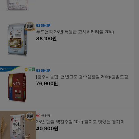
푸드앤픽 25년 특등급 고시히카리쌀 20kg
88,100
원
[경주시농협] 천년고도 경주삼광쌀 20kg/당일도정
76,900
원
25년 햅쌀 백진주쌀 10kg 찰지고 맛있는 경기미
40,900
원