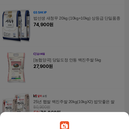
밥선생 새청무 20kg (10kg+10kg) 상등급 단일품종
74,900
원
[농협양곡] 당일도정 안동 백진주쌀 5kg
27,900
원
25년 햅쌀 백진주쌀 20kg(10kgX2) 밥맛좋은 쌀
80,900원
5
%
76,860
원