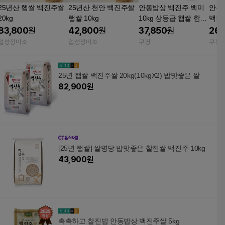
25년산 햅쌀 백진주쌀
25년산 천안 백진주쌀
안동밥상 백진주 백미
안동
20kg
햅쌀 10kg
10kg 상등급 햅쌀 한국
백진주쌀 
라이스텍
산 햅쌀 상등
83,800
원
42,800
원
37,850
원
26,
푸드
업성정미소
업성정미소
쿠팡
쿠팡
25년 햅쌀 백진주쌀 20kg(10kgX2) 밥맛좋은 쌀
82,900
원
[25년 햅쌀] 쌀명당 밥맛좋은 찰진쌀 백진주 10kg
43,900
원
촉촉하고 찰진밥 안동밥상 백진주쌀 5kg