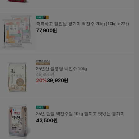
촉촉하고 찰진밥 경기미 백진주 20kg (10kg x 2개)
77,900
원
25년산 쌀명당 백진주 10kg
49,900원
20
%
39,920
원
25년 햅쌀 백진주쌀 10kg 찰지고 맛있는 경기미
43,500
원