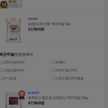
[농협양곡] 안동 백진주쌀 5kg
27,900
원
백진주쌀
연관검색어
새청무쌀10KG
옥향미
신동진쌀10KG
백진주쌀10KG
유기농쌀
신동진쌀10KG햅쌀
촉촉하고 찰진밥 안동밥상 백진주쌀 10kg
47,900
원