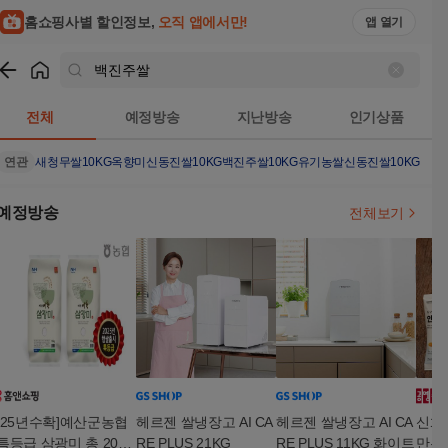
홈쇼핑사별 할인정보,
오직 앱에서만!
앱 열기
쇼핑
백진주쌀
검색결과
전체
예정방송
지난방송
인기상품
연관
새청무쌀10KG
옥향미
신동진쌀10KG
백진주쌀10KG
유기농쌀
신동진쌀10KG햅쌀
예정방송
전체보기
[25년수확]예산군농협
헤르젠 쌀냉장고 AI CA
헤르젠 쌀냉장고 AI CA
신화
특등급 삼광미 총 20kg
RE PLUS 21KG
RE PLUS 11KG 화이트
만든인