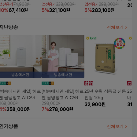
앱전용가
74,900원
앱전용가
338,000원
앱전용가
298,000원
(10kg+10kg)
봉지
20,
10
%
67,410
원
5
%
321,100
원
5
%
283,100
원
지난방송
전체보기
방송에서만
방송에서만
[방송에서만 세일] 헤르
[방송에서만 세일] 헤르
25년 수확 상등급 신동
25년
젠 쌀냉장고 AI CARE
젠 쌀냉장고 AI CARE
진쌀 10kg
내내쌀
268,000원
298,000원
플러스 (11KG)
플러스 (21KG)
32,900
원
31,
4
%
258,000
원
7
%
278,000
원
인기상품
전체보기