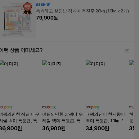
촉촉하고 찰진밥 경기미 백진주 20kg (10kg x 2개)
79,900
원
이런 상품 어떠세요?
여왕의만찬 삼광미 우
여왕의만찬 삼광미 우
대왕의진미 천지향미
한음
리쌀 백미 특등급, 특등
리쌀 백미 특등급, 특등
백미 특등급, 10kg, 1
등급, 
급, 10kg, 1개
급, 10kg, 1개
개, 특등급
개
36,900
원
36,900
원
34,900
원
35,