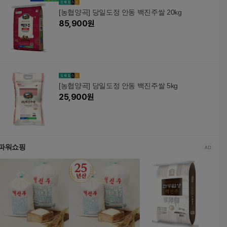
[농협양곡] 당일도정 안동 백진주쌀 20kg
85,900
원
[농협양곡] 당일도정 안동 백진주쌀 5kg
25,900
원
파워쇼핑