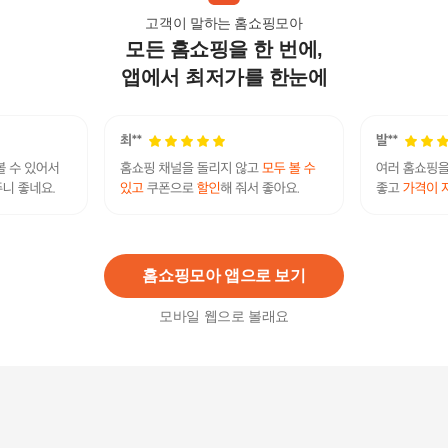
고객이 말하는 홈쇼핑모아
모든 홈쇼핑을 한 번에,
25년 경기미 백진주 20kg
89,900
원
앱에서 최저가를 한눈에
보약같은 백진주 쌀 8kg / 25년산 햅쌀 / 상등급
36,900
원
홈쇼핑모아 앱으로 보기
모바일 웹으로 볼래요
경기미 백진주쌀 10kg x 2 /상등급
91,500
원