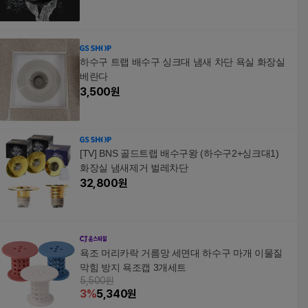
하수구 트랩 배수구 싱크대 냄새 차단 욕실 화장실
베란다
3,500
원
[TV] BNS 골드트랩 배수구왕 (하수구2+싱크대1)
화장실 냄새제거 벌레차단
32,800
원
욕조 머리카락 거름망 세면대 하수구 마개 이물질
막힘 방지 욕조캡 3개세트
5,500원
3
%
5,340
원