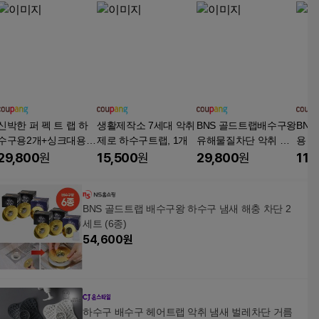
신박한 퍼 펙 트 랩 하
생활제작소 7세대 악취
BNS 골드트랩배수구왕
BN
수구용2개+싱크대용1
제로 하수구트랩, 1개
유해물질차단 악취 세
용 
개 하수구왕 배수구왕
균차단 배수구트랩
29,800
원
15,500
원
29,800
원
11,
골드 트랩 퍼팩트랩
BNS 골드트랩 배수구왕 하수구 냄새 해충 차단 2
세트 (6종)
54,600
원
하수구 배수구 헤어트랩 악취 냄새 벌레차단 거름