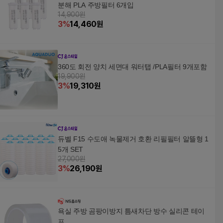
분해 PLA 주방필터 6개입
14,900원
3
%
14,460
원
360도 회전 양치 세면대 워터탭 /PLA필터 9개포함
19,900원
3
%
19,310
원
듀벨 F15 수도애 녹물제거 호환 리필필터 알뜰형 1
5개 SET
27,000원
3
%
26,190
원
욕실 주방 곰팡이방지 틈새차단 방수 실리콘 테이
프