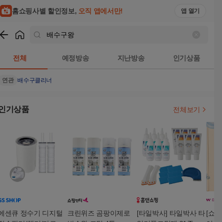
홈쇼핑사별 할인정보,
오직 앱에서만!
앱 열기
쇼핑
배수구왕
검색결과
전체
예정방송
지난방송
인기상품
연관
배수구클리너
인기상품
전체보기
에센큐 정수기 디지털
크린위즈 곰팡이제로
[타일박사] 타일박사 타
[쇼킹