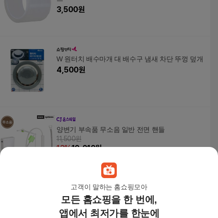
3,500
원
W 원터치 배수마개 대 배수구 냄새 차단 뚜껑 덮개
4,500
원
양변기 부속품 무소음 일반 전면 핸들
11,500원
13
%
10,010
원
고객이 말하는 홈쇼핑모아
모든 홈쇼핑을 한 번에,
양변기 부속품 상부체결형 시트부속 자체제작
1,700원
앱에서 최저가를 한눈에