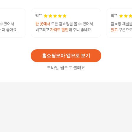
13
%
1,480
원
[라비앙] LA- 9505 블루썸 탑볼 세면기
100,000원
8
%
92,000
원
홈쇼핑모아 앱으로 보기
모바일 웹으로 볼래요
욕실 하수구 배수구 머리카락 거름망 100매
2,500원
8
%
2,300
원
뽀큐트 샤워기 헤드 필터 세면대 교체 샤워기 수전
용복합필터 3개입세트
19,900원