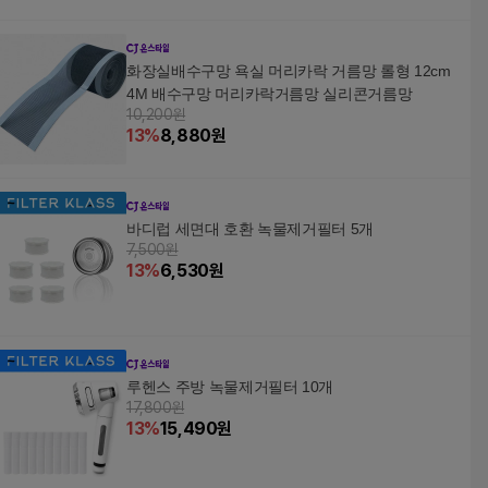
화장실배수구망 욕실 머리카락 거름망 롤형 12cm
4M 배수구망 머리카락거름망 실리콘거름망
10,200원
13
%
8,880
원
바디럽 세면대 호환 녹물제거필터 5개
7,500원
13
%
6,530
원
루헨스 주방 녹물제거필터 10개
17,800원
13
%
15,490
원