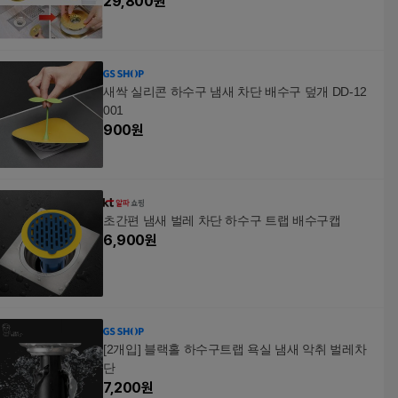
29,800
원
새싹 실리콘 하수구 냄새 차단 배수구 덮개 DD-12
001
900
원
초간편 냄새 벌레 차단 하수구 트랩 배수구캡
6,900
원
[2개입] 블랙홀 하수구트랩 욕실 냄새 악취 벌레차
단
7,200
원