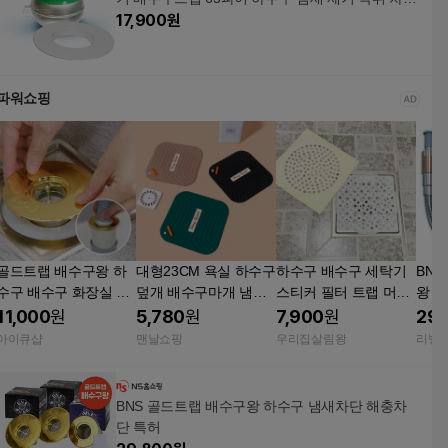
덮개
17,900
원
파워쇼핑
골드트랩 배수구왕 하
대형23CM 욕실 하수구
하수구 배수구 세탁기
BN
수구 배수구 화장실 싱
덮개 배수구마개 냄새
스티커 필터 트랩 머리
왕 
크대 냄새차단 트랩
차단패드 화장실왕특
카락 제거기 거름망 뚫
202
11,000
원
5,780
원
7,900
원
29,
실리콘트랩 컬러, 그린
기 싱크대 육가 욕조 막
아이큐샵
맨날쇼핑
우리집살림왕
리빙톤 
23CM
힘 30매
BNS 골드트랩 배수구왕 하수구 냄새차단 해충차
단 특허