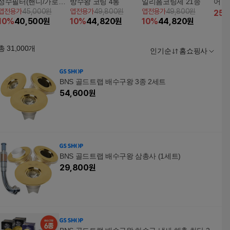
정수필터(핸디/가로형,
방수왕 코팅 4통
일리폼코팅제 21종
어
앱전용가
45,000원
앱전용가
49,800원
앱전용가
49,800원
세디필터 2입 포함)
25
10
%
40,500
원
10
%
44,820
원
10
%
44,820
원
총
31,000
개
인기순
홈쇼핑사
BNS 골드트랩 배수구왕 3종 2세트
54,600
원
BNS 골드트랩 배수구왕 삼총사 (1세트)
29,800
원