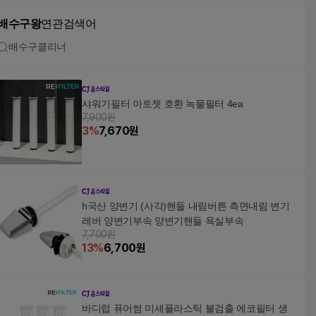
배수구왕
연관검색어
배수구클리너
샤워기필터 아토젯 호환 녹물필터 4ea
7,900원
3
%
7,670
원
h국산 양변기 (사각)핸들 내림버튼 측면내림 변기
레버 양변기부속 양변기핸들 욕실부속
7,700원
13
%
6,700
원
바디럽 퓨어썸 미세플라스틱 불검출 에코필터 생